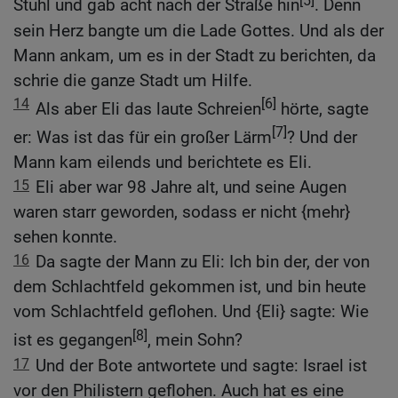
Stuhl und gab acht nach der Straße hin
. Denn
sein Herz bangte um die Lade Gottes. Und als der
Mann ankam, um es in der Stadt zu berichten, da
schrie die ganze Stadt um Hilfe.
14
[6]
Als aber Eli das laute Schreien
hörte, sagte
[7]
er: Was ist das für ein großer Lärm
? Und der
Mann kam eilends und berichtete es Eli.
15
Eli aber war 98 Jahre alt, und seine Augen
waren starr geworden, sodass er nicht {mehr}
sehen konnte.
16
Da sagte der Mann zu Eli: Ich bin der, der von
dem Schlachtfeld gekommen ist, und bin heute
vom Schlachtfeld geflohen. Und {Eli} sagte: Wie
[8]
ist es gegangen
, mein Sohn?
17
Und der Bote antwortete und sagte: Israel ist
vor den Philistern geflohen. Auch hat es eine