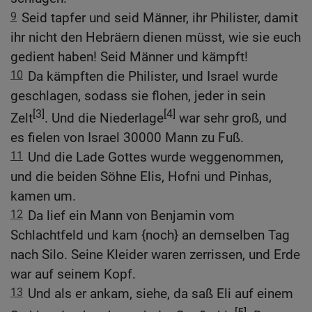
9
Seid tapfer und seid Männer, ihr Philister, damit
ihr nicht den Hebräern dienen müsst, wie sie euch
gedient haben! Seid Männer und kämpft!
10
Da kämpften die Philister, und Israel wurde
geschlagen, sodass sie flohen, jeder in sein
[3]
[4]
Zelt
. Und die Niederlage
war sehr groß, und
es fielen von Israel 30000 Mann zu Fuß.
11
Und die Lade Gottes wurde weggenommen,
und die beiden Söhne Elis, Hofni und Pinhas,
kamen um.
12
Da lief ein Mann von Benjamin vom
Schlachtfeld und kam {noch} an demselben Tag
nach Silo. Seine Kleider waren zerrissen, und Erde
war auf seinem Kopf.
13
Und als er ankam, siehe, da saß Eli auf einem
[5]