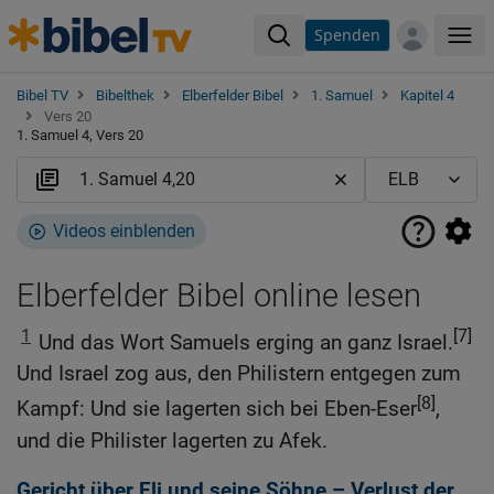
Spenden
Me
Bibel TV
Bibelthek
Elberfelder Bibel
1. Samuel
Kapitel 4
Vers 20
1. Samuel 4, Vers 20
Videos einblenden
Elberfelder Bibel online lesen
1
[7]
Und das Wort Samuels erging an ganz Israel.
Und Israel zog aus, den Philistern entgegen zum
[8]
Kampf: Und sie lagerten sich bei Eben-Eser
,
und die Philister lagerten zu Afek.
Gericht über Eli und seine Söhne – Verlust der