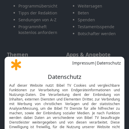
Programmübersicht
Weitersagen
Tipps der Redaktion
Beten
Sendungen von A-Z
Spenden
Programmheft
Testamentsspende
kostenlos anfordern
Botschafter werden
Themen
Apps & Angebote
Gott und Bibel erklärt
Newsletter
Feiertage
Mobile App
Interviews
Kids App
Neuigkeiten
Smart TV
HbbTV
Bibelthek Online-Bibel
Nächster Gottesdienst