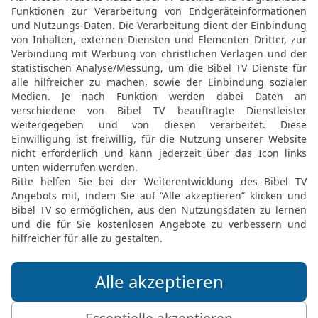
durch Jesus mit ihm bri
15
Denn dies sagen wir e
die Lebenden, die übrig 
Entschlafenen keinesw
16
Denn der Herr selbst
Stimme eines Erzengels
Posaune Gottes herabk
Christus werden zuerst 
17
danach werden wir, di
mit ihnen entrückt werd
die Luft; und so werden w
18
[12]
So ermuntert
nun e
Elberfelder Bibel 2006, © 2006 SCM R