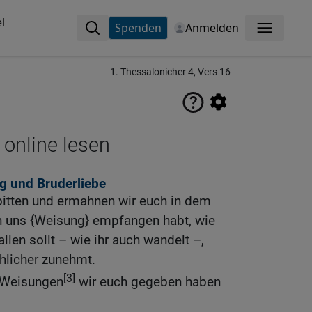
l
Spenden
Anmelden
Menü
1. Thessalonicher 4, Vers 16
 online lesen
g und Bruderliebe
 bitten und ermahnen wir euch in dem
on uns {Weisung} empfangen habt, wie
llen sollt – wie ihr auch wandelt –,
chlicher zunehmt.
[3]
e Weisungen
wir euch gegeben haben