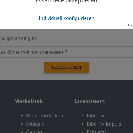
Möchtest du uns Feedback geben?
Bewertung der Bibelthek
FEEDBACK SENDEN
Mediathek
Livestream
Mehr entdecken
Bibel TV
Exklusiv
Bibel TV Impuls
Genres
EchtJetzt