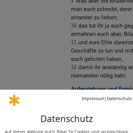
9
Was aber die Bruderlieb
man euch schreibt, denn i
einander zu lieben;
10
das tut ihr ja auch g
ermahnen euch aber, Brü
11
und eure Ehre dareinzu
Geschäfte zu tun und mit
euch geboten haben,
12
damit ihr anständig 
niemanden nötig habt.
Auferstehung und Entr
13
Wir wollen euch aber, 
die Entschlafenen, damit 
die keine Hoffnung habe
14
Denn wenn wir glaube
auferstanden ist, wird a