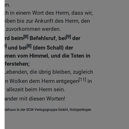
ngen.
uch in einem Wort des Herrn, dass wir,
bleiben bis zur Ankunft des Herrn, den
egs zuvorkommen werden.
[8]
[9]
 wird beim
Befehlsruf, bei
der
[10]
[8]
und bei
{dem Schall} der
ommen vom Himmel, und die Toten in
auferstehen;
e Lebenden, die übrig bleiben, zugleich
[11]
en in Wolken dem Herrn entgegen
in
ir allezeit beim Herrn sein.
inander mit diesen Worten!
.Brockhaus in der SCM Verlagsgruppe GmbH, Holzgerlingen