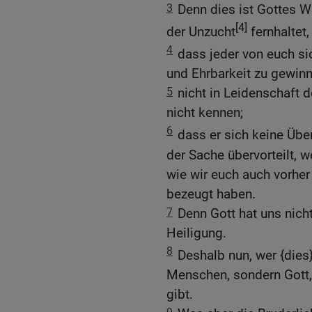
3
Denn dies ist Gottes Wi
[4]
der Unzucht
fernhaltet,
4
dass jeder von euch si
und Ehrbarkeit zu gewin
5
nicht in Leidenschaft d
nicht kennen;
6
dass er sich keine Über
der Sache übervorteilt, we
wie wir euch auch vorher
bezeugt haben.
7
Denn Gott hat uns nicht
Heiligung.
8
Deshalb nun, wer {dies} 
Menschen, sondern Gott, 
gibt.