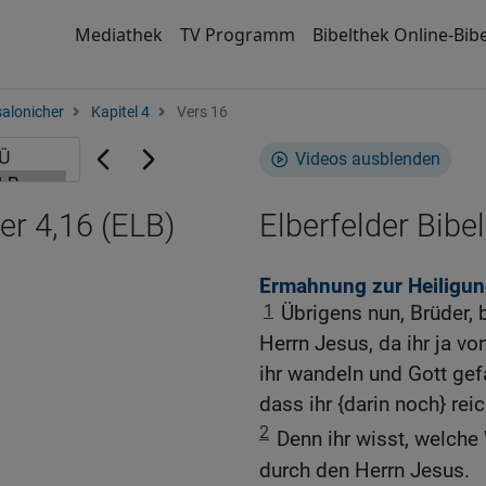
Mediathek
TV Programm
Bibelthek Online-Bibe
salonicher
Kapitel 4
Vers 16
Videos ausblenden
er 4,16 (ELB)
Elberfelder Bibel
Ermahnung zur Heiligun
1
Übrigens nun, Brüder,
Herrn Jesus, da ihr ja v
ihr wandeln und Gott gefa
dass ihr {darin noch} rei
2
Denn ihr wisst, welch
durch den Herrn Jesus.