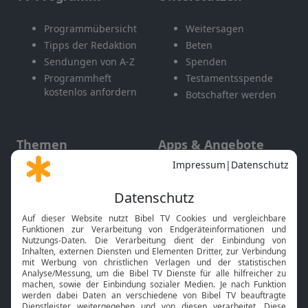
Programmübersicht
Weitersagen
Tipps der Redaktion
Beten
Sendungen von A-Z
Spenden
Programmheft
Testamentsspende
kostenlos anfordern
Botschafter werden
Themen
Apps & Angebote
Gott und Bibel erklärt
Newsletter
Feiertage
Mobile App
Interviews
Kids App
Neuigkeiten
Smart TV
HbbTV
Bibelthek Online-Bibel
Nächster Gottesdienst