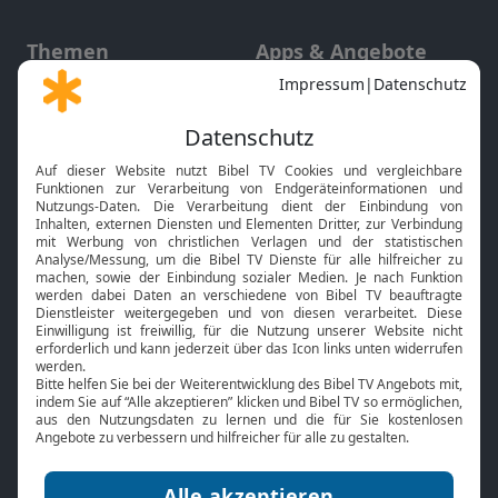
Themen
Apps & Angebote
Gott und Bibel erklärt
Newsletter
Feiertage
Mobile App
Interviews
Kids App
Neuigkeiten
Smart TV
HbbTV
Bibelthek Online-Bibel
Nächster Gottesdienst
Bibel TV
Service
Über uns
Kontakt
Jobs
TV-Empfang
Presse
FAQ
Mediadaten