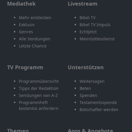
Mediathek
Livestream
Mehr entdecken
Bibel TV
Exklusiv
Bibel TV Impuls
Genres
EchtJetzt
Alle Sendungen
MeinGottesdienst
Letzte Chance
TV Programm
Unterstützen
Programmübersicht
Weitersagen
Tipps der Redaktion
Beten
Sendungen von A-Z
Spenden
Programmheft
Testamentsspende
kostenlos anfordern
Botschafter werden
Themen
Apps & Angebote