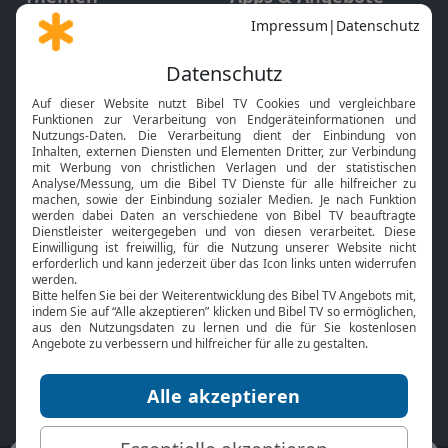
Gott und Bibel erklärt
Newsletter
Feiertage
Mobile App
Interviews
Kids App
Neuigkeiten
Smart TV
HbbTV
Bibelthek Online-Bibel
Nächster Gottesdienst
Bibel TV
Service
Über uns
Kontakt
Jobs
TV-Empfang
Presse
FAQ
Mediadaten