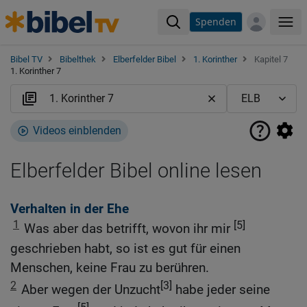
Spenden
Me
Bibel TV
Bibelthek
Elberfelder Bibel
1. Korinther
Kapitel 7
1. Korinther 7
Videos einblenden
Elberfelder Bibel online lesen
Verhalten in der Ehe
1
[5]
Was aber das betrifft, wovon ihr mir
geschrieben habt, so ist es gut für einen
Menschen, keine Frau zu berühren.
2
[3]
Aber wegen der Unzucht
habe jeder seine