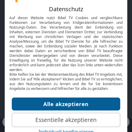
Gott und Bibel erklärt
Newsletter
Feiertage
Mobile App
Interviews
Kids App
Neuigkeiten
Smart TV
HbbTV
Bibelthek Online-Bibel
Nächster Gottesdienst
Bibel TV
Service
Über uns
Kontakt
Jobs
TV-Empfang
Presse
FAQ
Mediadaten
bibeltv.de:
Impressum
Datenschutz