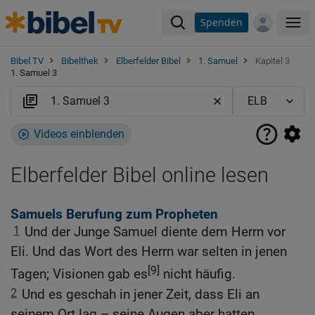
Spenden
Me
Bibel TV
Bibelthek
Elberfelder Bibel
1. Samuel
Kapitel 3
1. Samuel 3
Videos einblenden
Elberfelder Bibel online lesen
Samuels Berufung zum Propheten
1
Und der Junge Samuel diente dem Herrn vor
Eli. Und das Wort des Herrn war selten in jenen
[9]
Tagen; Visionen gab es
nicht häufig.
2
Und es geschah in jener Zeit, dass Eli an
seinem Ort lag – seine Augen aber hatten