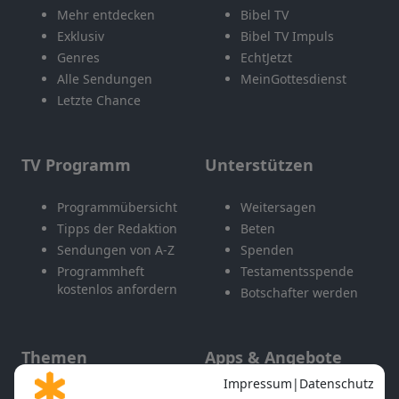
Mehr entdecken
Bibel TV
Exklusiv
Bibel TV Impuls
Genres
EchtJetzt
Alle Sendungen
MeinGottesdienst
Letzte Chance
TV Programm
Unterstützen
Programmübersicht
Weitersagen
Tipps der Redaktion
Beten
Sendungen von A-Z
Spenden
Programmheft
Testamentsspende
kostenlos anfordern
Botschafter werden
Themen
Apps & Angebote