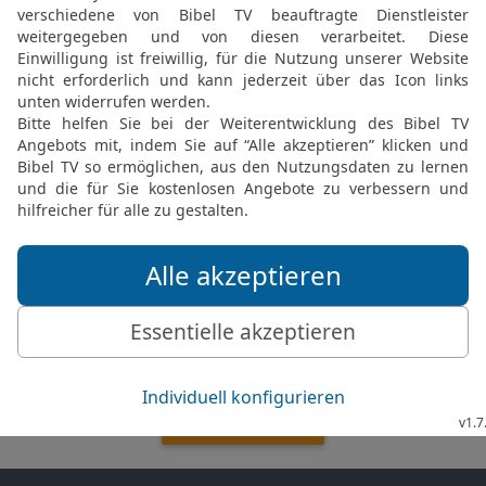
sie kamen
nach Jabesch
13
Und sie nahmen ihre 
Tamariske in Jabesch un
Elberfelder Bibel 2006, © 2006 SCM R
Möchtest du uns Feedback geben?
Bewertung der Bibelthek
FEEDBACK SENDEN