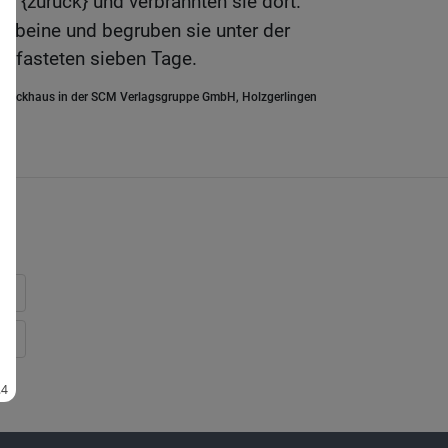
 {zurück} und verbrannten sie dort.
Gebeine und begruben sie unter der
d fasteten sieben Tage.
.Brockhaus in der SCM Verlagsgruppe GmbH, Holzgerlingen