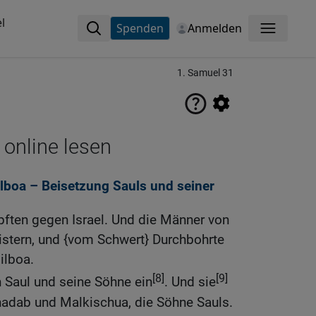
l
Spenden
Anmelden
Menü
1. Samuel 31
 online lesen
ilboa – Beisetzung Sauls und seiner
pften gegen Israel. Und die Männer von
ilistern, und {vom Schwert} Durchbohrte
ilboa.
[8]
[9]
n Saul und seine Söhne ein
. Und sie
nadab und Malkischua, die Söhne Sauls.