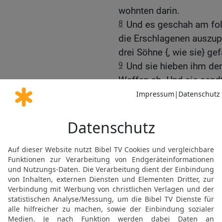
wohnten darin.
8
Und es geschah am fol
die Erschlagenen auszup
drei Söhne {, wie sie} ge
9
Und sie hieben ihm de
Waffen ab. Und sie sandt
Freudenbotschaft in den
Volk zu verkünden.
10
Und sie legten seine 
seine Leiche nagelten si
11
Als aber die Bewohner
{und} was die Philister S
12
machten sich alle tü
ganze Nacht hindurch un
Leichen seiner Söhne vo
[3]