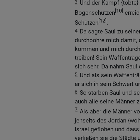
3
Und der Kampf {tobte} 
[10]
Bogenschützen
erreic
[12]
Schützen
.
4
Da sagte Saul zu seine
durchbohre mich damit, 
kommen und mich durchb
treiben! Sein Waffenträge
sich sehr. Da nahm Saul 
5
Und als sein Waffenträg
er sich in sein Schwert u
6
So starben Saul und se
auch alle seine Männer 
7
Als aber die Männer von
jenseits des Jordan {woh
Israel geflohen und dass
verließen sie die Städte 