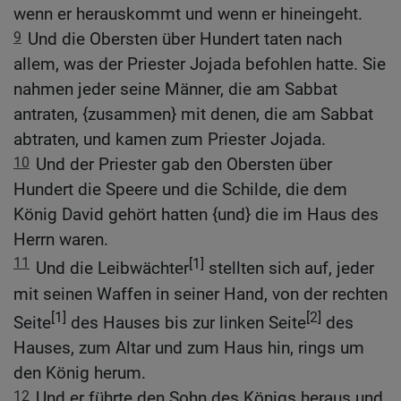
wenn er herauskommt und wenn er hineingeht.
9
Und die Obersten über Hundert taten nach
allem, was der Priester Jojada befohlen hatte. Sie
nahmen jeder seine Männer, die am Sabbat
antraten, {zusammen} mit denen, die am Sabbat
abtraten, und kamen zum Priester Jojada.
10
Und der Priester gab den Obersten über
Hundert die Speere und die Schilde, die dem
König David gehört hatten {und} die im Haus des
Herrn waren.
11
[1]
Und die Leibwächter
stellten sich auf, jeder
mit seinen Waffen in seiner Hand, von der rechten
[1]
[2]
Seite
des Hauses bis zur linken Seite
des
Hauses, zum Altar und zum Haus hin, rings um
den König herum.
12
Und er führte den Sohn des Königs heraus und