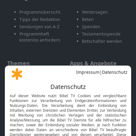
Programmübersicht
Weitersagen
Tipps der Redaktion
Beten
Sendungen von A-Z
Spenden
Programmheft
Testamentsspende
kostenlos anfordern
Botschafter werden
Themen
Apps & Angebote
Gott und Bibel erklärt
Newsletter
Feiertage
Mobile App
Interviews
Kids App
Neuigkeiten
Smart TV
HbbTV
Bibelthek Online-Bibel
Nächster Gottesdienst