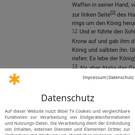
Waffen in seiner Hand, v
[2]
zur linken Seite
des Hau
rings um den König heru
12
Und er führte den Soh
Krone auf und gab ihm d
König und salbten ihn. U
riefen: Es lebe der König
13
Als aber Atalja das G
Volkes hörte, kam sie z
14
Und sie sah: Siehe, d
[5]
Standort
, wie {es} Bra
Trompeter {standen} bei
fröhlich und stieß in die
und rief: Verschwörung,
15
Der Priester Jojada a