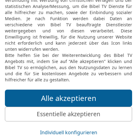
den Vorgesetzten des Hee
[6]
durch die Reihen
hinaus
Schwert! Denn der Prieste
des Herrn getötet werde
16
Und sie legten Hand a
Königs auf dem Weg, de
nehmen. Dort wurde sie g
17
Und Jojada schloss 
König und dem Volk, dass
und {auch} zwischen de
18
Da ging das ganze Vo
und riss es nieder; seine
zerschlugen sie gründlic
erschlugen sie vor den A
am Haus des Herrn auf.
19
Und er nahm die Obers