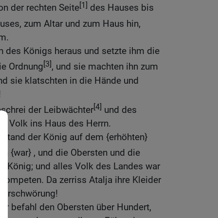
[1]
on der rechten Seite
des Hauses bis
ses, zum Altar und zum Haus hin,
m.
n des Königs heraus und setzte ihm die
[3]
ie Ordnung
, und sie machten ihn zum
nd sie klatschten in die Hände und
!
[4]
eschrei der Leibwächter
und des
um Volk ins Haus des Herrn.
a stand der König auf dem {erhöhten}
uch {war} , und die Obersten und die
m König; und alles Volk des Landes war
 Trompeten. Da zerriss Atalja ihre Kleider
 Verschwörung!
ber befahl den Obersten über Hundert,