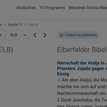
Mediathek
TV Programm
Bibelthek Online-Bibe
ge
Kapitel 11
Vers 4
Videos ausblenden
(ELB)
Elberfelder Bibel
Herrschaft der Atalja i
Priesters Jojada gegen
König
1
Als aber Atalja, die Mu
machte sie sich auf und 
Nachkommenschaft um.
2
Doch Joscheba, die To
des Ahasja, nahm Joasch