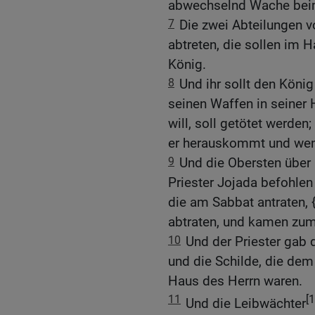
abwechselnd Wache beim
7
Die zwei Abteilungen v
abtreten, die sollen im
König.
8
Und ihr sollt den Köni
seinen Waffen in seiner 
will, soll getötet werden
er herauskommt und wenn
9
Und die Obersten über 
Priester Jojada befohlen
die am Sabbat antraten,
abtraten, und kamen zum
10
Und der Priester gab 
und die Schilde, die dem
Haus des Herrn waren.
11
[1
Und die Leibwächter