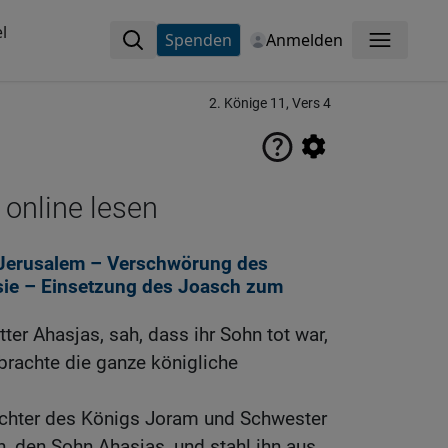
l
Spenden
Anmelden
Menü
2. Könige 11, Vers 4
 online lesen
n Jerusalem – Verschwörung des
 sie – Einsetzung des Joasch zum
tter Ahasjas, sah, dass ihr Sohn tot war,
brachte die ganze königliche
chter des Königs Joram und Schwester
, den Sohn Ahasjas, und stahl ihn aus