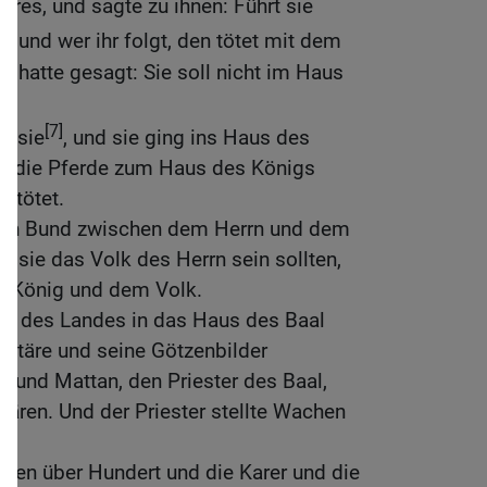
res, und sagte zu ihnen: Führt sie
, und wer ihr folgt, den tötet mit dem
r hatte gesagt: Sie soll nicht im Haus
n.
[7]
n sie
, und sie ging ins Haus des
n die Pferde zum Haus des Königs
etötet.
den Bund zwischen dem Herrn und dem
 sie das Volk des Herrn sein sollten,
m König und dem Volk.
lk des Landes in das Haus des Baal
 Altäre und seine Götzenbilder
h; und Mattan, den Priester des Baal,
ltären. Und der Priester stellte Wachen
ten über Hundert und die Karer und die