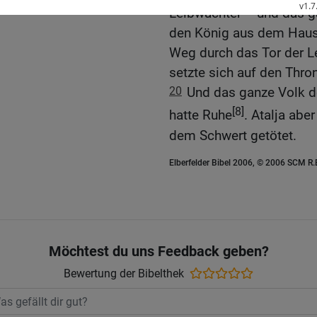
[4]
Leibwächter
und das ga
den König aus dem Haus
Weg durch das Tor der L
setzte sich auf den Thro
20
Und das ganze Volk de
[8]
hatte Ruhe
. Atalja abe
dem Schwert getötet.
Elberfelder Bibel 2006, © 2006 SCM R
Möchtest du uns Feedback geben?
Bewertung der Bibelthek