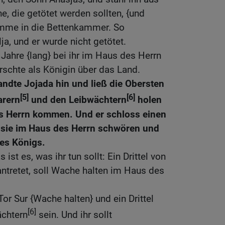
e, die getötet werden sollten, {und
Amme in die Bettenkammer. So
lja, und er wurde nicht getötet.
 Jahre {lang} bei ihr im Haus des Herrn
rrschte als Königin über das Land.
andte Jojada hin und ließ die Obersten
[5]
[6]
arern
und den Leibwächtern
holen
es Herrn kommen. Und er schloss einen
 sie im Haus des Herrn schwören und
es Königs.
 ist es, was ihr tun sollt: Ein Drittel von
antretet, soll Wache halten im Haus des
 Tor Sur {Wache halten} und ein Drittel
[6]
ächtern
sein. Und ihr sollt