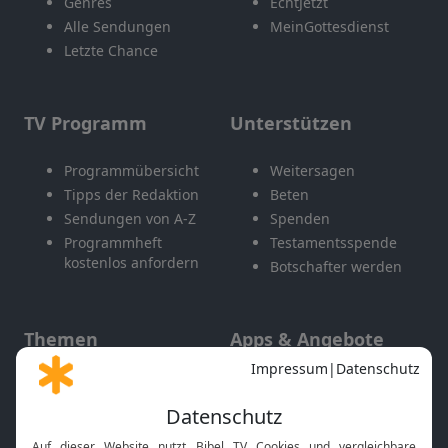
Genres
EchtJetzt
Alle Sendungen
MeinGottesdienst
Letzte Chance
TV Programm
Unterstützen
Programmübersicht
Weitersagen
Tipps der Redaktion
Beten
Sendungen von A-Z
Spenden
Programmheft
Testamentsspende
kostenlos anfordern
Botschafter werden
Themen
Apps & Angebote
Gott und Bibel erklärt
Newsletter
Feiertage
Mobile App
Interviews
Kids App