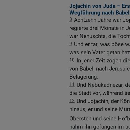
Jojachin von Juda – Er
Wegführung nach Babel
8
Achtzehn Jahre war Joja
regierte drei Monate in 
war Nehuschta, die Toch
9
Und er tat, was böse w
was sein Vater getan hat
10
In jener Zeit zogen d
von Babel, nach Jerusale
Belagerung.
11
Und Nebukadnezar, der
die Stadt vor, während s
12
Und Jojachin, der Kö
hinaus, er und seine Mut
Obersten und seine Hof
nahm ihn gefangen im ac