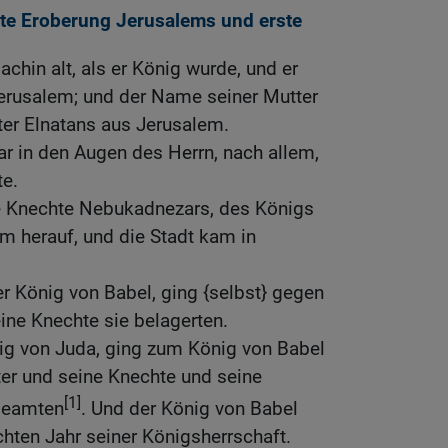
ste Eroberung Jerusalems und erste
chin alt, als er König wurde, und er
Jerusalem; und der Name seiner Mutter
ter Elnatans aus Jerusalem.
ar in den Augen des Herrn, nach allem,
te.
ie Knechte Nebukadnezars, des Königs
m herauf, und die Stadt kam in
 König von Babel, ging {selbst} gegen
eine Knechte sie belagerten.
nig von Juda, ging zum König von Babel
ter und seine Knechte und seine
[1]
beamten
. Und der König von Babel
hten Jahr seiner Königsherrschaft.