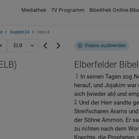
Mediathek
TV Programm
Bibelthek Online-Bibe
ge
Kapitel 24
Vers 4
Videos ausblenden
(ELB)
Elberfelder Bibel
1
In seinen Tagen zog N
herauf, und Jojakim war 
sich {wieder ab} und emp
2
Und der Herr sandte ge
Streifscharen Arams und
der Söhne Ammon. Er sa
zu richten nach dem Wort
Knechte, die Propheten, 