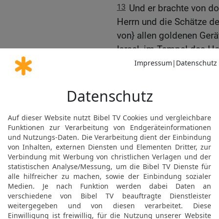
13
Und er brachte von do
Herrn und die Schätze d
von} allen goldenen Gerä
Israel, im Tempel des He
geredet hatte.
14
Und er führte ganz Je
Obersten und alle kriegs
Gefangene, und alle Sch
übrig als nur das gering
15
Und er führte Jojachi
Mutter des Königs und d
[1]
Hofbeamten
und die Bü
[2]
Gefangene
aus Jerusa
16
Und alle Kriegsmänne
Schlosser, 1000, alles tü