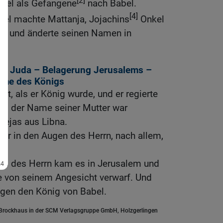
[2]
abel als Gefangene
nach Babel.
[4]
bel machte Mattanja, Jojachins
Onkel
nig und änderte seinen Namen in
von Juda – Belagerung Jerusalems –
hme des Königs
lt, als er König wurde, und er regierte
und der Name seiner Mutter war
mejas aus Libna.
war in den Augen des Herrn, nach allem,
.
s des Herrn kam es in Jerusalem und
ie von seinem Angesicht verwarf. Und
gen den König von Babel.
.Brockhaus in der SCM Verlagsgruppe GmbH, Holzgerlingen