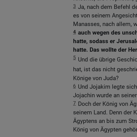
3
Ja, nach dem Befehl d
es von seinem Angesicht
Manasses, nach allem, wa
4
auch wegen des unsch
hatte, sodass er Jerusa
hatte. Das wollte der He
5
Und die übrige Geschi
hat, ist das nicht gesch
Könige von Juda?
6
Und Jojakim legte sich
Jojachin wurde an seiner
7
Doch der König von Äg
seinem Land. Denn der K
Ägyptens an bis zum St
König von Ägypten gehört