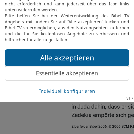
brachte der König von B
17
Und der König von Ba
an seiner Stelle zum Kö
Zedekia.
Zedekia, letzter König 
Flucht und Gefangenna
18
21 Jahre war Zedekia a
elf Jahre in Jerusalem; 
Hamutal, die Tochter Jir
19
Und er tat, was böse 
was Jojakim getan hatte
20
Denn wegen des Zorne
in Juda dahin, dass er s
Zedekia empörte sich ge
Elberfelder Bibel 2006, © 2006 SCM R