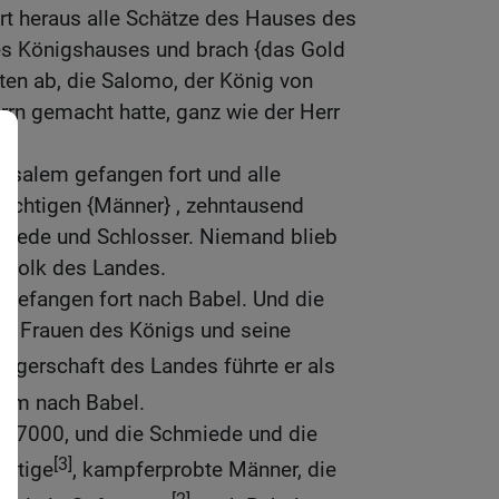
rt heraus alle Schätze des Hauses des
es Königshauses und brach {das Gold
ten ab, die Salomo, der König von
rrn gemacht hatte, ganz wie der Herr
rusalem gefangen fort und alle
tüchtigen {Männer} , zehntausend
miede und Schlosser. Niemand blieb
e Volk des Landes.
n gefangen fort nach Babel. Und die
ie Frauen des Königs und seine
rgerschaft des Landes führte er als
lem nach Babel.
r, 7000, und die Schmiede und die
[3]
chtige
, kampferprobte Männer, die