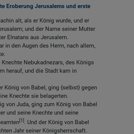
ste Eroberung Jerusalems und erste
chin alt, als er König wurde, und er
Jerusalem; und der Name seiner Mutter
ter Elnatans aus Jerusalem.
ar in den Augen des Herrn, nach allem,
te.
ie Knechte Nebukadnezars, des Königs
m herauf, und die Stadt kam in
 König von Babel, ging {selbst} gegen
eine Knechte sie belagerten.
nig von Juda, ging zum König von Babel
ter und seine Knechte und seine
[1]
beamten
. Und der König von Babel
hten Jahr seiner Königsherrschaft.