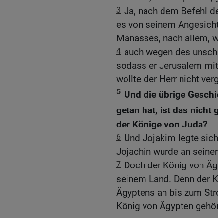
3
Ja, nach dem Befehl d
es von seinem Angesicht
Manasses, nach allem, wa
4
auch wegen des unschul
sodass er Jerusalem mit 
wollte der Herr nicht ver
5
Und die übrige Geschi
getan hat, ist das nich
der Könige von Juda?
6
Und Jojakim legte sich
Jojachin wurde an seiner
7
Doch der König von Äg
seinem Land. Denn der K
Ägyptens an bis zum St
König von Ägypten gehört