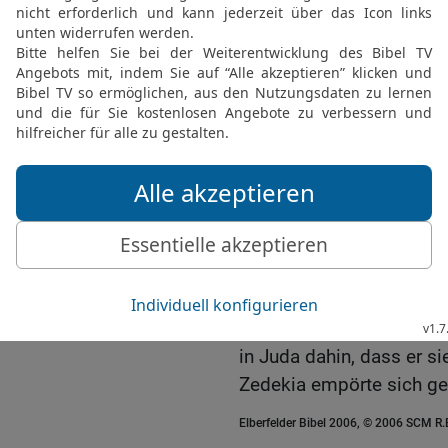
brachte der König von B
17
Und der König von Ba
an seiner Stelle zum Kö
Zedekia.
Zedekia, letzter König 
Flucht und Gefangenna
18
21 Jahre war Zedekia a
elf Jahre in Jerusalem; 
Hamutal, die Tochter Jir
19
Und er tat, was böse 
was Jojakim getan hatte
20
Denn wegen des Zorne
in Juda dahin, dass er s
Zedekia empörte sich ge
Elberfelder Bibel 2006, © 2006 SCM R