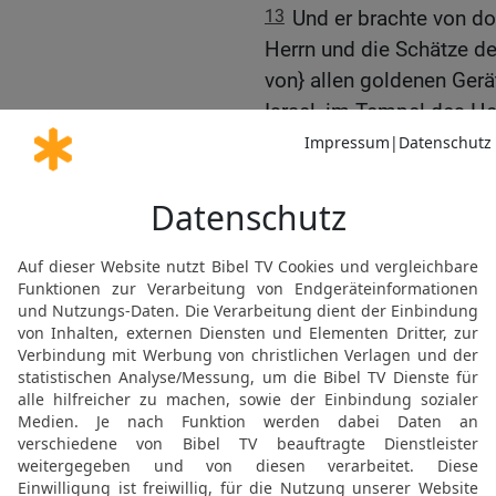
13
Und er brachte von do
Herrn und die Schätze d
von} allen goldenen Gerä
Israel, im Tempel des He
geredet hatte.
14
Und er führte ganz Je
Obersten und alle kriegs
Gefangene, und alle Sch
übrig als nur das gering
15
Und er führte Jojachi
Mutter des Königs und d
[1]
Hofbeamten
und die Bü
[2]
Gefangene
aus Jerusa
16
Und alle Kriegsmänne
Schlosser, 1000, alles tü