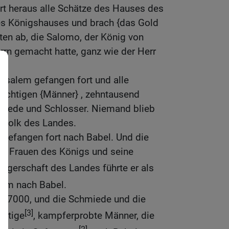
rt heraus alle Schätze des Hauses des
es Königshauses und brach {das Gold
ten ab, die Salomo, der König von
rrn gemacht hatte, ganz wie der Herr
rusalem gefangen fort und alle
tüchtigen {Männer} , zehntausend
miede und Schlosser. Niemand blieb
e Volk des Landes.
n gefangen fort nach Babel. Und die
ie Frauen des Königs und seine
rgerschaft des Landes führte er als
lem nach Babel.
r, 7000, und die Schmiede und die
[3]
chtige
, kampferprobte Männer, die