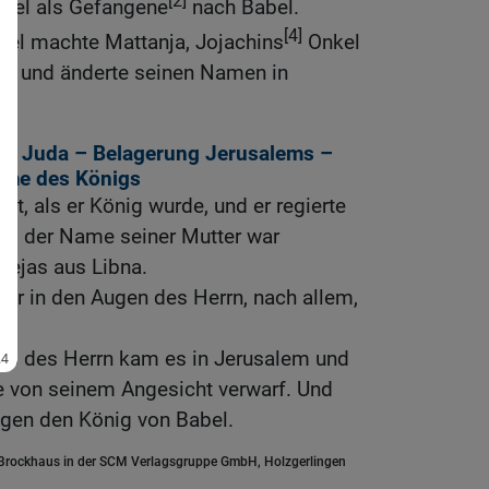
[2]
abel als Gefangene
nach Babel.
[4]
bel machte Mattanja, Jojachins
Onkel
nig und änderte seinen Namen in
von Juda – Belagerung Jerusalems –
hme des Königs
lt, als er König wurde, und er regierte
und der Name seiner Mutter war
mejas aus Libna.
war in den Augen des Herrn, nach allem,
.
s des Herrn kam es in Jerusalem und
ie von seinem Angesicht verwarf. Und
gen den König von Babel.
.Brockhaus in der SCM Verlagsgruppe GmbH, Holzgerlingen