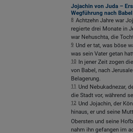
Jojachin von Juda – Er
Wegführung nach Babel
8
Achtzehn Jahre war Joja
regierte drei Monate in 
war Nehuschta, die Toch
9
Und er tat, was böse w
was sein Vater getan hat
10
In jener Zeit zogen d
von Babel, nach Jerusale
Belagerung.
11
Und Nebukadnezar, der
die Stadt vor, während s
12
Und Jojachin, der Kö
hinaus, er und seine Mut
Obersten und seine Hof
nahm ihn gefangen im ac