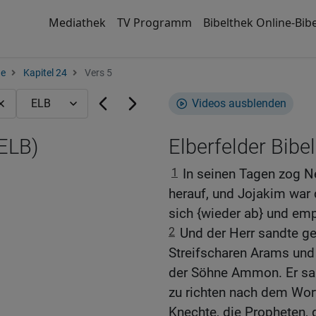
Mediathek
TV Programm
Bibelthek Online-Bibe
ge
Kapitel 24
Vers 5
Videos ausblenden
(ELB)
Elberfelder Bibel
1
In seinen Tagen zog N
herauf, und Jojakim war 
sich {wieder ab} und emp
2
Und der Herr sandte ge
Streifscharen Arams und
der Söhne Ammon. Er sa
zu richten nach dem Wort
Knechte, die Propheten, 