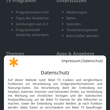
TV Programm
Unterstützen
Programmübersicht
Weitersagen
Tipps der Redaktion
Beten
Sendungen von A-Z
Spenden
Programmheft
Testamentsspende
kostenlos anfordern
Botschafter werden
Themen
Apps & Angebote
Gott und Bibel erklärt
Newsletter
Feiertage
Mobile App
Interviews
Kids App
Neuigkeiten
Smart TV
HbbTV
Bibelthek Online-Bibel
Nächster Gottesdienst