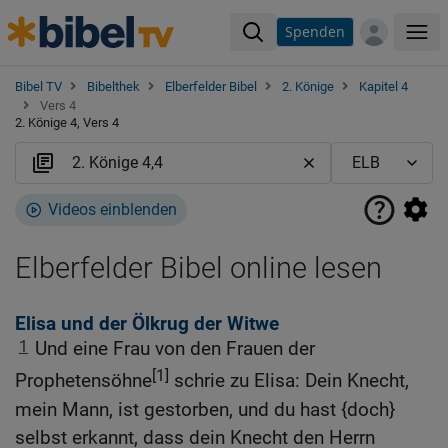
Spenden
Me
Bibel TV
Bibelthek
Elberfelder Bibel
2. Könige
Kapitel 4
Vers 4
2. Könige 4, Vers 4
Videos einblenden
Elberfelder Bibel online lesen
Elisa und der Ölkrug der Witwe
1
Und eine Frau von den Frauen der
[1]
Prophetensöhne
schrie zu Elisa: Dein Knecht,
mein Mann, ist gestorben, und du hast {doch}
selbst erkannt, dass dein Knecht den Herrn