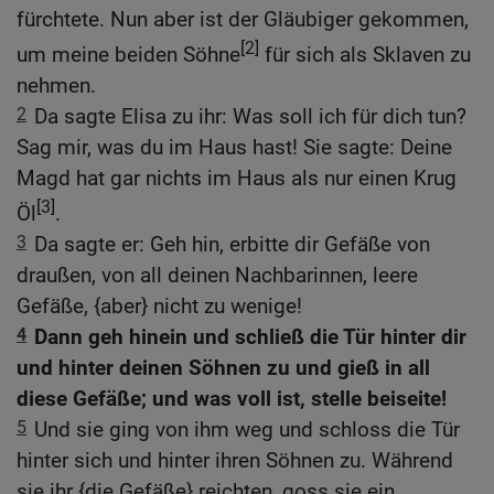
fürchtete. Nun aber ist der Gläubiger gekommen,
[2]
um meine beiden Söhne
für sich als Sklaven zu
nehmen.
2
Da sagte Elisa zu ihr: Was soll ich für dich tun?
Sag mir, was du im Haus hast! Sie sagte: Deine
Magd hat gar nichts im Haus als nur einen Krug
[3]
Öl
.
3
Da sagte er: Geh hin, erbitte dir Gefäße von
draußen, von all deinen Nachbarinnen, leere
Gefäße, {aber} nicht zu wenige!
4
Dann geh hinein und schließ die Tür hinter dir
und hinter deinen Söhnen zu und gieß in all
diese Gefäße; und was voll ist, stelle beiseite!
5
Und sie ging von ihm weg und schloss die Tür
hinter sich und hinter ihren Söhnen zu. Während
sie ihr {die Gefäße} reichten, goss sie ein.