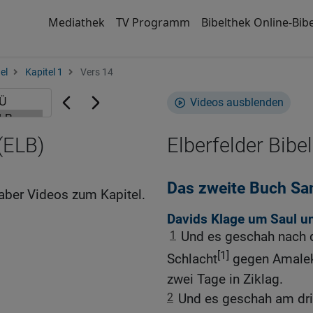
Mediathek
TV Programm
Bibelthek Online-Bibe
el
Kapitel 1
Vers 14
Videos ausblenden
(ELB)
Elberfelder Bibel
Das zweite Buch Sa
aber Videos zum Kapitel.
Davids Klage um Saul u
1
Und es geschah nach d
[1]
Schlacht
gegen Amalek
zwei Tage in Ziklag.
2
Und es geschah am dri