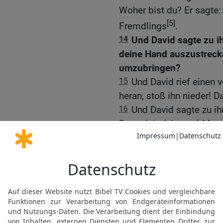
Woher bist du? Er sagte:
[5]
Fremdlings
.
14
Und David sagte zu ih
deine Hand auszustreck
umzubringen?
15
Und David rief einen 
heran, stoß ihn nieder! Da
16
Und David sagte zu i
Denn dein {eigener} Mun
sprachst: Ich habe den G
17
Und David stimmte di
Jonatan, seinen Sohn.
18
[6]
Und er befahl
, dass
den Bogen lehren solle. 
[7]
Jaschar
: