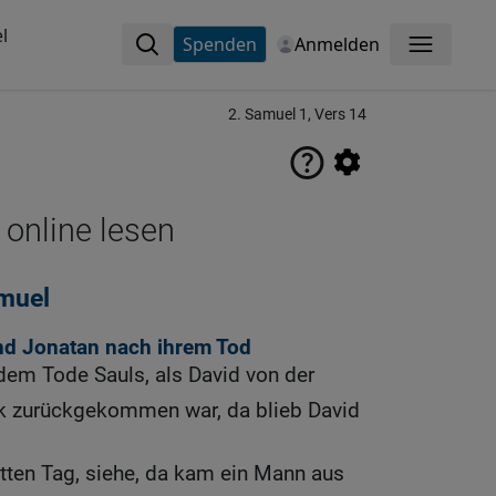
l
Spenden
Anmelden
Menü
2. Samuel 1, Vers 14
 online lesen
muel
nd Jonatan nach ihrem Tod
em Tode Sauls, als David von der
 zurückgekommen war, da blieb David
tten Tag, siehe, da kam ein Mann aus