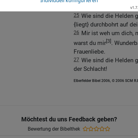
Kleider heftete!
25
Wie sind die Helden 
{liegt} durchbohrt auf d
26
Mir ist weh um dich, 
[3]
warst du mir
. Wunderba
Frauenliebe.
27
Wie sind die Helden g
der Schlacht!
Elberfelder Bibel 2006, © 2006 SCM R
Möchtest du uns Feedback geben?
Bewertung der Bibelthek