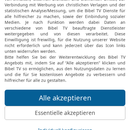
19
[8]
Deine
Zierde, Israel
sind die Helden gefallen
20
Berichtet es nicht in 
den Straßen von Aschkelo
der Philister, dass nicht
21
Ihr Berge von Gilboa, 
[1]
ihr Berge des Todes
! 
[2]
Helden,
der Schild Saul
22
Ohne das Blut von Dur
kam Jonatans Bogen nie 
kehrte nicht erfolglos h
23
Saul und Jonatan, die
Leben und in ihrem Tod s
als Adler, stärker als Lö
24
Ihr Töchter Israels, w
Karmesin mit Schmuckst