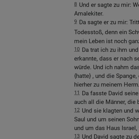
8
Und er sagte zu mir: We
Amalekiter.
9
Da sagte er zu mir: Tri
Todesstoß, denn ein Sch
mein Leben ist noch ganz
10
Da trat ich zu ihm un
erkannte, dass er nach s
würde. Und ich nahm das
{hatte} , und die Spange
hierher zu meinem Herrn
11
Da fasste David seine 
auch all die Männer, die 
12
Und sie klagten und 
Saul und um seinen Sohn
und um das Haus Israel, 
13
Und David sagte zu d