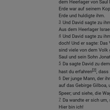
dem Heerlager von Saul h
Erde war auf seinem Kopf.
Erde und huldigte ihm.
3
Und David sagte zu ih
Aus dem Heerlager Israe
4
Und David sagte zu ihm
doch! Und er sagte: Das
sind viele von dem Vol
Saul und sein Sohn Jonat
5
Da sagte David zu dem
[2]
hast du erfahren
, dass
6
Der junge Mann, der ihm
auf das Gebirge Gilboa, u
Speer; und siehe, die Wa
7
Da wandte er sich um, 
Hier bin ich!