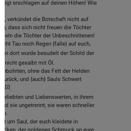
, liegt erschlagen auf deinen Höhen! Wie
!
Gat, verkündet die Botschaft nicht auf
n, dass sich nicht freuen die Töchter
 jubeln die Töchter der Unbeschnittenen!
nicht Tau noch Regen {falle} auf euch,
Denn dort wurde besudelt der Schild der
s nicht gesalbt mit Öl.
chbohrten, ohne das Fett der Helden
zurück, und {auch} Sauls Schwert
[2]
eim
.
 Geliebten und Liebenswerten, in ihrem
ind sie ungetrennt; sie waren schneller
wen.
eint um Saul, der euch kleidete in
ücken, der goldenen Schmuck an eure