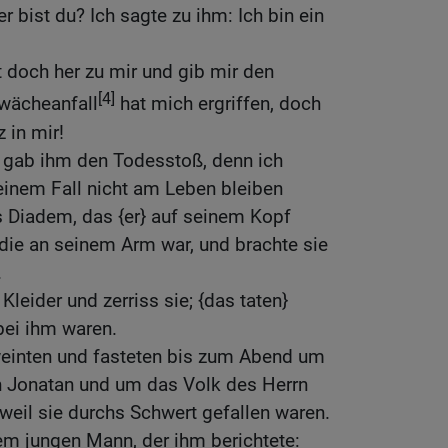
r bist du? Ich sagte zu ihm: Ich bin ein
tt doch her zu mir und gib mir den
[4]
wächeanfall
hat mich ergriffen, doch
 in mir!
d gab ihm den Todesstoß, denn ich
einem Fall nicht am Leben bleiben
 Diadem, das {er} auf seinem Kopf
, die an seinem Arm war, und brachte sie
.
Kleider und zerriss sie; {das taten}
bei ihm waren.
weinten und fasteten bis zum Abend um
 Jonatan und um das Volk des Herrn
weil sie durchs Schwert gefallen waren.
em jungen Mann, der ihm berichtete: