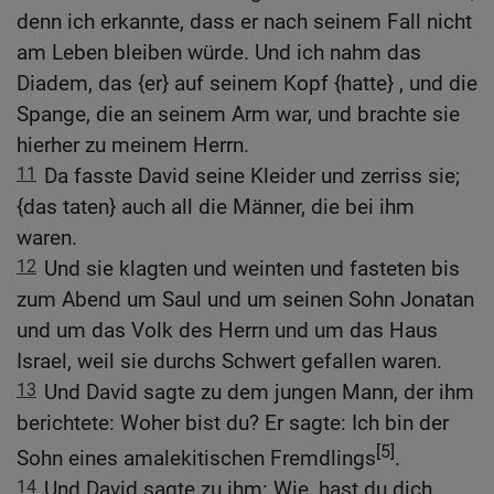
denn ich erkannte, dass er nach seinem Fall nicht
am Leben bleiben würde. Und ich nahm das
Diadem, das {er} auf seinem Kopf {hatte} , und die
Spange, die an seinem Arm war, und brachte sie
hierher zu meinem Herrn.
11
Da fasste David seine Kleider und zerriss sie;
{das taten} auch all die Männer, die bei ihm
waren.
12
Und sie klagten und weinten und fasteten bis
zum Abend um Saul und um seinen Sohn Jonatan
und um das Volk des Herrn und um das Haus
Israel, weil sie durchs Schwert gefallen waren.
13
Und David sagte zu dem jungen Mann, der ihm
berichtete: Woher bist du? Er sagte: Ich bin der
[5]
Sohn eines amalekitischen Fremdlings
.
14
Und David sagte zu ihm: Wie, hast du dich