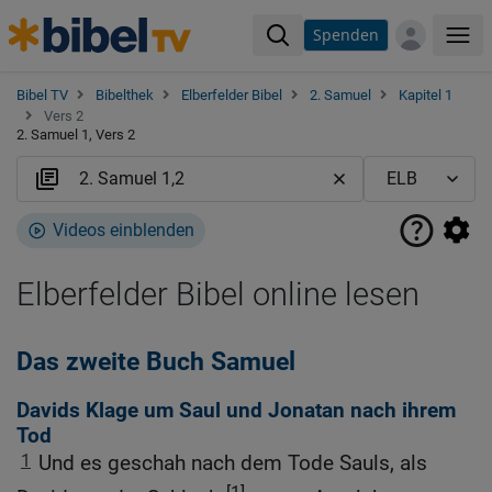
Spenden
Me
Bibel TV
Bibelthek
Elberfelder Bibel
2. Samuel
Kapitel 1
Vers 2
2. Samuel 1, Vers 2
Videos einblenden
Elberfelder Bibel online lesen
Das zweite Buch Samuel
Davids Klage um Saul und Jonatan nach ihrem
Tod
1
Und es geschah nach dem Tode Sauls, als
[1]