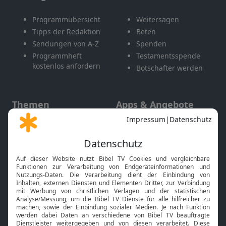
Programmübersicht
Weitersagen
Tipps der Redaktion
Beten
Sendungen von A-Z
Spenden
Programmheft
Testamentsspende
kostenlos anfordern
Botschafter werden
Themen
Apps & Angebote
Gott und Bibel erklärt
Newsletter
Feiertage
Mobile App
Interviews
Kids App
Neuigkeiten
Smart TV
HbbTV
Bibelthek Online-Bibel
Nächster Gottesdienst