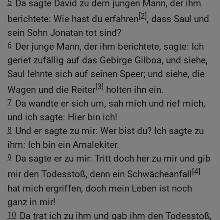
5
Da sagte David zu dem jungen Mann, der ihm
[2]
berichtete: Wie hast du erfahren
, dass Saul und
sein Sohn Jonatan tot sind?
6
Der junge Mann, der ihm berichtete, sagte: Ich
geriet zufällig auf das Gebirge Gilboa, und siehe,
Saul lehnte sich auf seinen Speer; und siehe, die
[3]
Wagen und die Reiter
holten ihn ein.
7
Da wandte er sich um, sah mich und rief mich,
und ich sagte: Hier bin ich!
8
Und er sagte zu mir: Wer bist du? Ich sagte zu
ihm: Ich bin ein Amalekiter.
9
Da sagte er zu mir: Tritt doch her zu mir und gib
[4]
mir den Todesstoß, denn ein Schwächeanfall
hat mich ergriffen, doch mein Leben ist noch
ganz in mir!
10
Da trat ich zu ihm und gab ihm den Todesstoß,