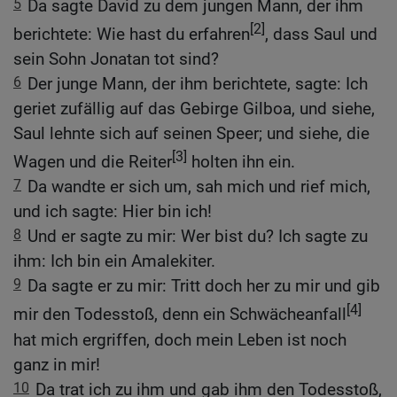
5
Da sagte David zu dem jungen Mann, der ihm
[2]
berichtete: Wie hast du erfahren
, dass Saul und
sein Sohn Jonatan tot sind?
6
Der junge Mann, der ihm berichtete, sagte: Ich
geriet zufällig auf das Gebirge Gilboa, und siehe,
Saul lehnte sich auf seinen Speer; und siehe, die
[3]
Wagen und die Reiter
holten ihn ein.
7
Da wandte er sich um, sah mich und rief mich,
und ich sagte: Hier bin ich!
8
Und er sagte zu mir: Wer bist du? Ich sagte zu
ihm: Ich bin ein Amalekiter.
9
Da sagte er zu mir: Tritt doch her zu mir und gib
[4]
mir den Todesstoß, denn ein Schwächeanfall
hat mich ergriffen, doch mein Leben ist noch
ganz in mir!
10
Da trat ich zu ihm und gab ihm den Todesstoß,