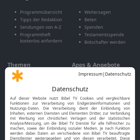
Programmübersicht
Weitersagen
Tipps der Redaktion
Beten
Sendungen von A-Z
Spenden
Programmheft
Testamentsspende
kostenlos anfordern
Botschafter werden
Themen
Apps & Angebote
Gott und Bibel erklärt
Newsletter
Feiertage
Mobile App
Interviews
Kids App
Neuigkeiten
Smart TV
HbbTV
Bibelthek Online-Bibel
Nächster Gottesdienst