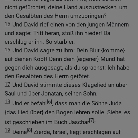
nicht gefürchtet, deine Hand auszustrecken, um
den Gesalbten des Herrn umzubringen?
15
Und David rief einen von den jungen Männern
und sagte: Tritt heran, stoß ihn nieder! Da
erschlug er ihn. So starb er.
16
Und David sagte zu ihm: Dein Blut {komme}
auf deinen Kopf! Denn dein {eigener} Mund hat
gegen dich ausgesagt, als du sprachst: Ich habe
den Gesalbten des Herrn getötet.
17
Und David stimmte dieses Klagelied an über
Saul und über Jonatan, seinen Sohn.
18
[6]
Und er befahl
, dass man die Söhne Juda
{das Lied über} den Bogen lehren solle. Siehe, es
[7]
ist geschrieben im Buch Jaschar
:
19
[8]
Deine
Zierde, Israel, liegt erschlagen auf