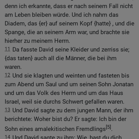
denn ich erkannte, dass er nach seinem Fall nicht
am Leben bleiben würde. Und ich nahm das
Diadem, das {er} auf seinem Kopf {hatte} , und die
Spange, die an seinem Arm war, und brachte sie
hierher zu meinem Herrn.
11
Da fasste David seine Kleider und zerriss sie;
{das taten} auch all die Männer, die bei ihm
waren.
12
Und sie klagten und weinten und fasteten bis
zum Abend um Saul und um seinen Sohn Jonatan
und um das Volk des Herrn und um das Haus
Israel, weil sie durchs Schwert gefallen waren.
13
Und David sagte zu dem jungen Mann, der ihm
berichtete: Woher bist du? Er sagte: Ich bin der
[5]
Sohn eines amalekitischen Fremdlings
.
14
Und David sagte zu ihm: Wie, hast du dich