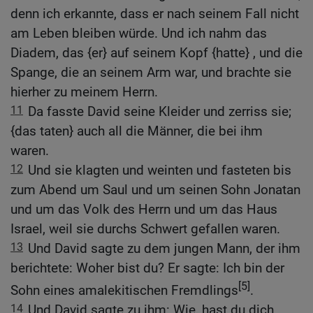
denn ich erkannte, dass er nach seinem Fall nicht
am Leben bleiben würde. Und ich nahm das
Diadem, das {er} auf seinem Kopf {hatte} , und die
Spange, die an seinem Arm war, und brachte sie
hierher zu meinem Herrn.
11
Da fasste David seine Kleider und zerriss sie;
{das taten} auch all die Männer, die bei ihm
waren.
12
Und sie klagten und weinten und fasteten bis
zum Abend um Saul und um seinen Sohn Jonatan
und um das Volk des Herrn und um das Haus
Israel, weil sie durchs Schwert gefallen waren.
13
Und David sagte zu dem jungen Mann, der ihm
berichtete: Woher bist du? Er sagte: Ich bin der
[5]
Sohn eines amalekitischen Fremdlings
.
14
Und David sagte zu ihm: Wie, hast du dich