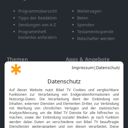
Programmübersicht
Weitersagen
Tipps der Redaktion
Beten
Sendungen von A-Z
Spenden
Programmheft
Testamentsspende
kostenlos anfordern
Botschafter werden
Themen
Apps & Angebote
Gott und Bibel erklärt
Newsletter
Feiertage
Mobile App
Interviews
Kids App
Neuigkeiten
Smart TV
HbbTV
Bibelthek Online-Bibel
Nächster Gottesdienst