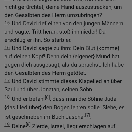
nicht gefürchtet, deine Hand auszustrecken, um
den Gesalbten des Herrn umzubringen?
15
Und David rief einen von den jungen Männern
und sagte: Tritt heran, stoß ihn nieder! Da
erschlug er ihn. So starb er.
16
Und David sagte zu ihm: Dein Blut {komme}
auf deinen Kopf! Denn dein {eigener} Mund hat
gegen dich ausgesagt, als du sprachst: Ich habe
den Gesalbten des Herrn getötet.
17
Und David stimmte dieses Klagelied an über
Saul und über Jonatan, seinen Sohn.
18
[6]
Und er befahl
, dass man die Söhne Juda
{das Lied über} den Bogen lehren solle. Siehe, es
[7]
ist geschrieben im Buch Jaschar
:
19
[8]
Deine
Zierde, Israel, liegt erschlagen auf