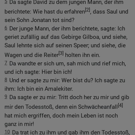
5
Da sagte David zu dem jungen Mann, der ihm
[2]
berichtete: Wie hast du erfahren
, dass Saul und
sein Sohn Jonatan tot sind?
6
Der junge Mann, der ihm berichtete, sagte: Ich
geriet zufällig auf das Gebirge Gilboa, und siehe,
Saul lehnte sich auf seinen Speer; und siehe, die
[3]
Wagen und die Reiter
holten ihn ein.
7
Da wandte er sich um, sah mich und rief mich,
und ich sagte: Hier bin ich!
8
Und er sagte zu mir: Wer bist du? Ich sagte zu
ihm: Ich bin ein Amalekiter.
9
Da sagte er zu mir: Tritt doch her zu mir und gib
[4]
mir den Todesstoß, denn ein Schwächeanfall
hat mich ergriffen, doch mein Leben ist noch
ganz in mir!
10
Da trat ich zu ihm und gab ihm den Todesstoß,