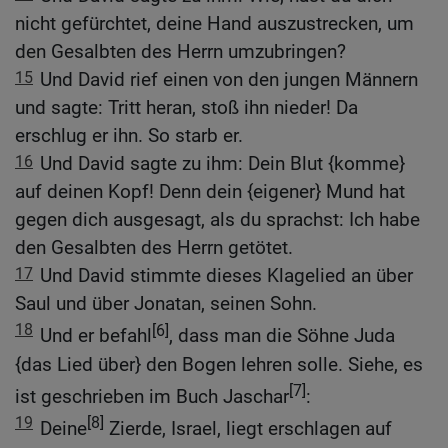
nicht gefürchtet, deine Hand auszustrecken, um
den Gesalbten des Herrn umzubringen?
15
Und David rief einen von den jungen Männern
und sagte: Tritt heran, stoß ihn nieder! Da
erschlug er ihn. So starb er.
16
Und David sagte zu ihm: Dein Blut {komme}
auf deinen Kopf! Denn dein {eigener} Mund hat
gegen dich ausgesagt, als du sprachst: Ich habe
den Gesalbten des Herrn getötet.
17
Und David stimmte dieses Klagelied an über
Saul und über Jonatan, seinen Sohn.
18
[6]
Und er befahl
, dass man die Söhne Juda
{das Lied über} den Bogen lehren solle. Siehe, es
[7]
ist geschrieben im Buch Jaschar
:
19
[8]
Deine
Zierde, Israel, liegt erschlagen auf