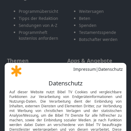
Programmübersicht
Weitersagen
Tipps der Redaktion
Beten
Sendungen von A-Z
Spenden
Programmheft
Testamentsspende
kostenlos anfordern
Botschafter werden
Themen
Apps & Angebote
Gott und Bibel erklärt
Newsletter
Feiertage
Mobile App
Interviews
Kids App
Neuigkeiten
Smart TV
HbbTV
Bibelthek Online-Bibel
Nächster Gottesdienst