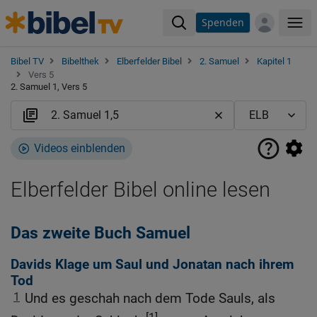
Spenden
Me
Bibel TV
Bibelthek
Elberfelder Bibel
2. Samuel
Kapitel 1
Vers 5
2. Samuel 1, Vers 5
Videos einblenden
Elberfelder Bibel online lesen
Das zweite Buch Samuel
Davids Klage um Saul und Jonatan nach ihrem
Tod
1
Und es geschah nach dem Tode Sauls, als
[1]