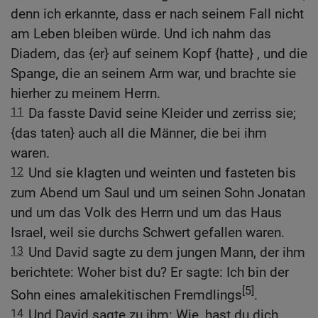
denn ich erkannte, dass er nach seinem Fall nicht
am Leben bleiben würde. Und ich nahm das
Diadem, das {er} auf seinem Kopf {hatte} , und die
Spange, die an seinem Arm war, und brachte sie
hierher zu meinem Herrn.
11
Da fasste David seine Kleider und zerriss sie;
{das taten} auch all die Männer, die bei ihm
waren.
12
Und sie klagten und weinten und fasteten bis
zum Abend um Saul und um seinen Sohn Jonatan
und um das Volk des Herrn und um das Haus
Israel, weil sie durchs Schwert gefallen waren.
13
Und David sagte zu dem jungen Mann, der ihm
berichtete: Woher bist du? Er sagte: Ich bin der
[5]
Sohn eines amalekitischen Fremdlings
.
14
Und David sagte zu ihm: Wie, hast du dich