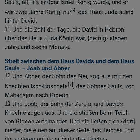
Sauls, alt, als er über Israel König wurde, und er
[9]
war zwei Jahre König; nur
das Haus Juda stand
hinter David.
11
Und die Zahl der Tage, die David in Hebron
über das Haus Juda König war, {betrug} sieben
Jahre und sechs Monate.
Streit zwischen dem Haus Davids und dem Haus
Sauls – Joab und Abner
12
Und Abner, der Sohn des Ner, zog aus mit den
[7]
Knechten Isch-Boschets
, des Sohnes Sauls, von
Mahanajim nach Gibeon.
13
Und Joab, der Sohn der Zeruja, und Davids
Knechte zogen aus. Und sie stießen beim Teich
von Gibeon aufeinander. Und sie ließen sich {dort}
nieder, die einen auf dieser Seite des Teiches und
die anderen auf jener Seite des Teiches.