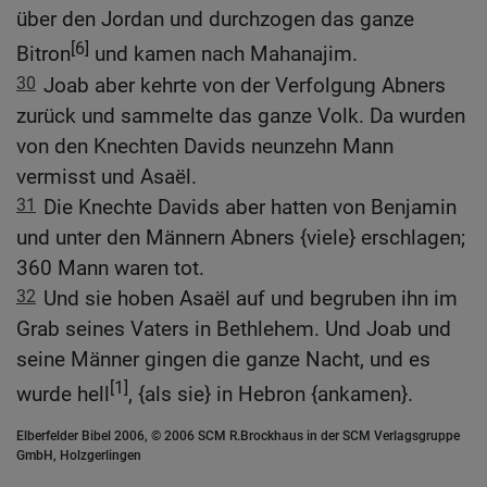
über den Jordan und durchzogen das ganze
[6]
Bitron
und kamen nach Mahanajim.
30
Joab aber kehrte von der Verfolgung Abners
zurück und sammelte das ganze Volk. Da wurden
von den Knechten Davids neunzehn Mann
vermisst und Asaël.
31
Die Knechte Davids aber hatten von Benjamin
und unter den Männern Abners {viele} erschlagen;
360 Mann waren tot.
32
Und sie hoben Asaël auf und begruben ihn im
Grab seines Vaters in Bethlehem. Und Joab und
seine Männer gingen die ganze Nacht, und es
[1]
wurde hell
, {als sie} in Hebron {ankamen}.
Elberfelder Bibel 2006, © 2006 SCM R.Brockhaus in der SCM Verlagsgruppe
GmbH, Holzgerlingen