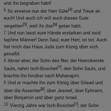
und ihn begraben habt!
6
[4]
So erweise nun der Herr Güte
und Treue an
euch! Und auch ich will euch dieses Gute
[5]
[6]
vergelten
, weil ihr das
getan habt.
7
Und nun lasst eure Hände erstarken und seid
tapfere Männer! Denn Saul, euer Herr, ist tot. Auch
hat mich das Haus Juda zum König über sich
gesalbt.
8
Abner aber, der Sohn des Ner, der Heeroberste
[7]
Sauls, nahm Isch-Boschet
, den Sohn Sauls, und
brachte ihn hinüber nach Mahanajim.
9
Und er machte ihn zum König über Gilead und
[8]
über die Asseriter
, über Jesreel, über Ephraim,
über Benjamin und über ganz Israel.
10
[7]
Vierzig Jahre war Isch-Boschet
, der Sohn