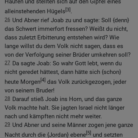
Haufen und stellten sich auf den Gipfel eines
[3]
alleinstehenden Hügels
.
26
Und Abner rief Joab zu und sagte: Soll {denn}
das Schwert immerfort fressen? Weißt du nicht,
dass zuletzt Erbitterung entstehen wird? Wie
lange willst du dem Volk nicht sagen, dass es
von der Verfolgung seiner Brüder umkehren soll?
27
Da sagte Joab: So wahr Gott lebt, wenn du
nicht geredet hättest, dann hätte sich {schon}
[4]
heute Morgen
das Volk zurückgezogen, jeder
von seinem Bruder!
28
Darauf stieß Joab ins Horn, und das ganze
Volk machte halt. Sie jagten Israel nicht länger
nach und kämpften nicht mehr weiter.
29
Und Abner und seine Männer zogen jene ganze
[5]
Nacht durch die {Jordan} ebene
und setzten