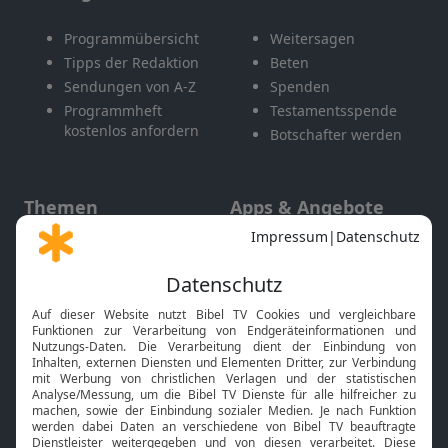
Programmübersicht
Weitersagen
Tipps der Redaktion
Beten
Sendungen von A-Z
Spenden
Programmheft
Testamentsspende
kostenlos anfordern
Botschafter werden
Themen
Apps & Angebote
Gott und Bibel erklärt
Newsletter
Feiertage
Mobile App
Interviews
Kids App
Neuigkeiten
Smart TV
HbbTV
Bibelthek Online-Bibel
Nächster Gottesdienst