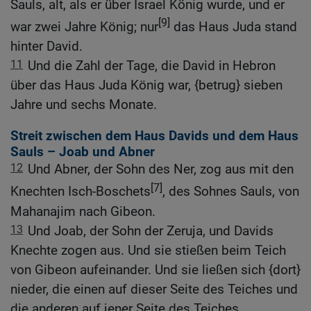
Sauls, alt, als er über Israel König wurde, und er
[9]
war zwei Jahre König; nur
das Haus Juda stand
hinter David.
11
Und die Zahl der Tage, die David in Hebron
über das Haus Juda König war, {betrug} sieben
Jahre und sechs Monate.
Streit zwischen dem Haus Davids und dem Haus
Sauls – Joab und Abner
12
Und Abner, der Sohn des Ner, zog aus mit den
[7]
Knechten Isch-Boschets
, des Sohnes Sauls, von
Mahanajim nach Gibeon.
13
Und Joab, der Sohn der Zeruja, und Davids
Knechte zogen aus. Und sie stießen beim Teich
von Gibeon aufeinander. Und sie ließen sich {dort}
nieder, die einen auf dieser Seite des Teiches und
die anderen auf jener Seite des Teiches.