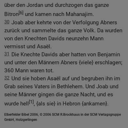
über den Jordan und durchzogen das ganze
[6]
Bitron
und kamen nach Mahanajim.
30
Joab aber kehrte von der Verfolgung Abners
zurück und sammelte das ganze Volk. Da wurden
von den Knechten Davids neunzehn Mann
vermisst und Asaël.
31
Die Knechte Davids aber hatten von Benjamin
und unter den Männern Abners {viele} erschlagen;
360 Mann waren tot.
32
Und sie hoben Asaël auf und begruben ihn im
Grab seines Vaters in Bethlehem. Und Joab und
seine Männer gingen die ganze Nacht, und es
[1]
wurde hell
, {als sie} in Hebron {ankamen}.
Elberfelder Bibel 2006, © 2006 SCM R.Brockhaus in der SCM Verlagsgruppe
GmbH, Holzgerlingen