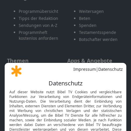
Programmübersicht
Weitersagen
Tipps der Redaktion
Beten
Sendungen von A-Z
Spenden
Programmheft
Testamentsspende
kostenlos anfordern
Botschafter werden
Themen
Apps & Angebote
Gott und Bibel erklärt
Newsletter
Feiertage
Mobile App
Interviews
Kids App
Neuigkeiten
Smart TV
HbbTV
Bibelthek Online-Bibel
Nächster Gottesdienst