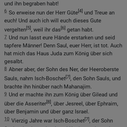
und ihn begraben habt!
6
[4]
So erweise nun der Herr Güte
und Treue an
euch! Und auch ich will euch dieses Gute
[5]
[6]
vergelten
, weil ihr das
getan habt.
7
Und nun lasst eure Hände erstarken und seid
tapfere Männer! Denn Saul, euer Herr, ist tot. Auch
hat mich das Haus Juda zum König über sich
gesalbt.
8
Abner aber, der Sohn des Ner, der Heeroberste
[7]
Sauls, nahm Isch-Boschet
, den Sohn Sauls, und
brachte ihn hinüber nach Mahanajim.
9
Und er machte ihn zum König über Gilead und
[8]
über die Asseriter
, über Jesreel, über Ephraim,
über Benjamin und über ganz Israel.
10
[7]
Vierzig Jahre war Isch-Boschet
, der Sohn