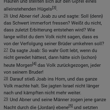
Haufen und stellten sich auf den Gipfel eines
[3]
alleinstehenden Hügels
.
26
Und Abner rief Joab zu und sagte: Soll {denn}
das Schwert immerfort fressen? Weißt du nicht,
dass zuletzt Erbitterung entstehen wird? Wie
lange willst du dem Volk nicht sagen, dass es
von der Verfolgung seiner Brüder umkehren soll?
27
Da sagte Joab: So wahr Gott lebt, wenn du
nicht geredet hättest, dann hätte sich {schon}
[4]
heute Morgen
das Volk zurückgezogen, jeder
von seinem Bruder!
28
Darauf stieß Joab ins Horn, und das ganze
Volk machte halt. Sie jagten Israel nicht länger
nach und kämpften nicht mehr weiter.
29
Und Abner und seine Männer zogen jene ganze
[5]
Nacht durch die {Jordan} ebene
und setzten