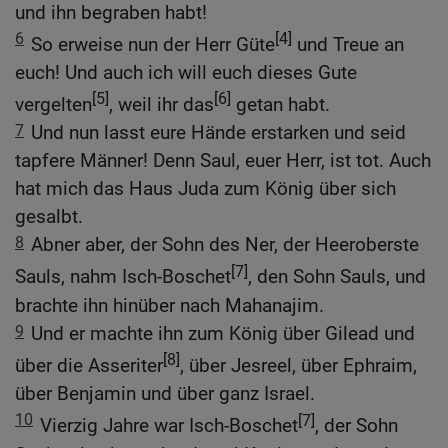
und ihn begraben habt!
6
[4]
So erweise nun der Herr Güte
und Treue an
euch! Und auch ich will euch dieses Gute
[5]
[6]
vergelten
, weil ihr das
getan habt.
7
Und nun lasst eure Hände erstarken und seid
tapfere Männer! Denn Saul, euer Herr, ist tot. Auch
hat mich das Haus Juda zum König über sich
gesalbt.
8
Abner aber, der Sohn des Ner, der Heeroberste
[7]
Sauls, nahm Isch-Boschet
, den Sohn Sauls, und
brachte ihn hinüber nach Mahanajim.
9
Und er machte ihn zum König über Gilead und
[8]
über die Asseriter
, über Jesreel, über Ephraim,
über Benjamin und über ganz Israel.
10
[7]
Vierzig Jahre war Isch-Boschet
, der Sohn