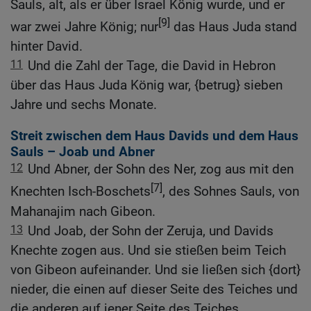
Sauls, alt, als er über Israel König wurde, und er
[9]
war zwei Jahre König; nur
das Haus Juda stand
hinter David.
11
Und die Zahl der Tage, die David in Hebron
über das Haus Juda König war, {betrug} sieben
Jahre und sechs Monate.
Streit zwischen dem Haus Davids und dem Haus
Sauls – Joab und Abner
12
Und Abner, der Sohn des Ner, zog aus mit den
[7]
Knechten Isch-Boschets
, des Sohnes Sauls, von
Mahanajim nach Gibeon.
13
Und Joab, der Sohn der Zeruja, und Davids
Knechte zogen aus. Und sie stießen beim Teich
von Gibeon aufeinander. Und sie ließen sich {dort}
nieder, die einen auf dieser Seite des Teiches und
die anderen auf jener Seite des Teiches.