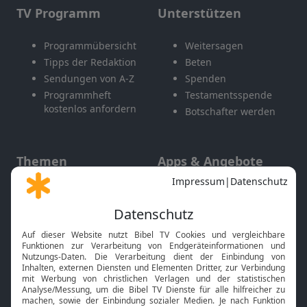
TV Programm
Unterstützen
Programmübersicht
Weitersagen
Tipps der Redaktion
Beten
Sendungen von A-Z
Spenden
Programmheft
Testamentsspende
kostenlos anfordern
Botschafter werden
Themen
Apps & Angebote
Gott und Bibel erklärt
Newsletter
Feiertage
Mobile App
Interviews
Kids App
Neuigkeiten
Smart TV
HbbTV
Bibelthek Online-Bibel
Nächster Gottesdienst