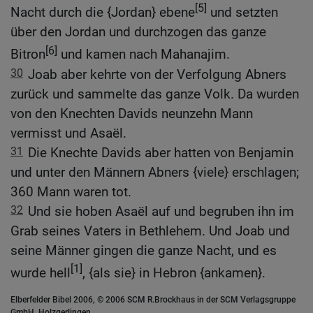
[5]
Nacht durch die {Jordan} ebene
und setzten
über den Jordan und durchzogen das ganze
[6]
Bitron
und kamen nach Mahanajim.
30
Joab aber kehrte von der Verfolgung Abners
zurück und sammelte das ganze Volk. Da wurden
von den Knechten Davids neunzehn Mann
vermisst und Asaël.
31
Die Knechte Davids aber hatten von Benjamin
und unter den Männern Abners {viele} erschlagen;
360 Mann waren tot.
32
Und sie hoben Asaël auf und begruben ihn im
Grab seines Vaters in Bethlehem. Und Joab und
seine Männer gingen die ganze Nacht, und es
[1]
wurde hell
, {als sie} in Hebron {ankamen}.
Elberfelder Bibel 2006, © 2006 SCM R.Brockhaus in der SCM Verlagsgruppe
GmbH, Holzgerlingen