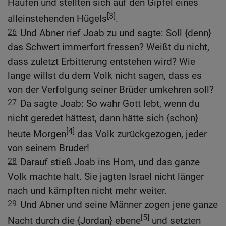
Haufen und stellten sich auf den Gipfel eines
[3]
alleinstehenden Hügels
.
26
Und Abner rief Joab zu und sagte: Soll {denn}
das Schwert immerfort fressen? Weißt du nicht,
dass zuletzt Erbitterung entstehen wird? Wie
lange willst du dem Volk nicht sagen, dass es
von der Verfolgung seiner Brüder umkehren soll?
27
Da sagte Joab: So wahr Gott lebt, wenn du
nicht geredet hättest, dann hätte sich {schon}
[4]
heute Morgen
das Volk zurückgezogen, jeder
von seinem Bruder!
28
Darauf stieß Joab ins Horn, und das ganze
Volk machte halt. Sie jagten Israel nicht länger
nach und kämpften nicht mehr weiter.
29
Und Abner und seine Männer zogen jene ganze
[5]
Nacht durch die {Jordan} ebene
und setzten