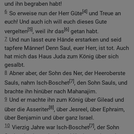
und ihn begraben habt!
6
[4]
So erweise nun der Herr Güte
und Treue an
euch! Und auch ich will euch dieses Gute
[5]
[6]
vergelten
, weil ihr das
getan habt.
7
Und nun lasst eure Hände erstarken und seid
tapfere Männer! Denn Saul, euer Herr, ist tot. Auch
hat mich das Haus Juda zum König über sich
gesalbt.
8
Abner aber, der Sohn des Ner, der Heeroberste
[7]
Sauls, nahm Isch-Boschet
, den Sohn Sauls, und
brachte ihn hinüber nach Mahanajim.
9
Und er machte ihn zum König über Gilead und
[8]
über die Asseriter
, über Jesreel, über Ephraim,
über Benjamin und über ganz Israel.
10
[7]
Vierzig Jahre war Isch-Boschet
, der Sohn