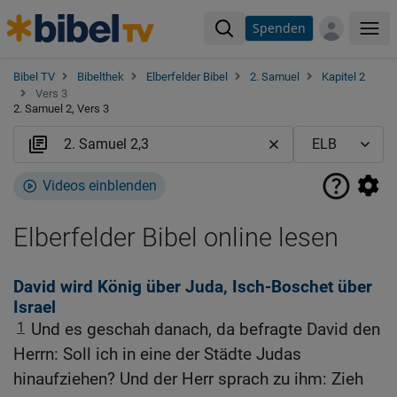
Spenden
Me
Bibel TV
Bibelthek
Elberfelder Bibel
2. Samuel
Kapitel 2
Vers 3
2. Samuel 2, Vers 3
Videos einblenden
Elberfelder Bibel online lesen
David wird König über Juda, Isch-Boschet über
Israel
1
Und es geschah danach, da befragte David den
Herrn: Soll ich in eine der Städte Judas
hinaufziehen? Und der Herr sprach zu ihm: Zieh