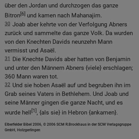
über den Jordan und durchzogen das ganze
[6]
Bitron
und kamen nach Mahanajim.
30
Joab aber kehrte von der Verfolgung Abners
zurück und sammelte das ganze Volk. Da wurden
von den Knechten Davids neunzehn Mann
vermisst und Asaël.
31
Die Knechte Davids aber hatten von Benjamin
und unter den Männern Abners {viele} erschlagen;
360 Mann waren tot.
32
Und sie hoben Asaël auf und begruben ihn im
Grab seines Vaters in Bethlehem. Und Joab und
seine Männer gingen die ganze Nacht, und es
[1]
wurde hell
, {als sie} in Hebron {ankamen}.
Elberfelder Bibel 2006, © 2006 SCM R.Brockhaus in der SCM Verlagsgruppe
GmbH, Holzgerlingen