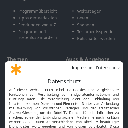
Programmübersicht
Weitersagen
Tipps der Redaktion
Beten
Sendungen von A-Z
Spenden
Programmheft
Testamentsspende
kostenlos anfordern
Botschafter werden
Themen
Apps & Angebote
Gott und Bibel erklärt
Newsletter
Feiertage
Mobile App
Interviews
Kids App
Neuigkeiten
Smart TV
HbbTV
Bibelthek Online-Bibel
Nächster Gottesdienst