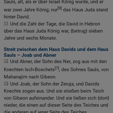
Sauls, alt, als er über Israel König wurde, und er
[9]
war zwei Jahre König; nur
das Haus Juda stand
hinter David.
11
Und die Zahl der Tage, die David in Hebron
über das Haus Juda König war, {betrug} sieben
Jahre und sechs Monate.
Streit zwischen dem Haus Davids und dem Haus
Sauls – Joab und Abner
12
Und Abner, der Sohn des Ner, zog aus mit den
[7]
Knechten Isch-Boschets
, des Sohnes Sauls, von
Mahanajim nach Gibeon.
13
Und Joab, der Sohn der Zeruja, und Davids
Knechte zogen aus. Und sie stießen beim Teich
von Gibeon aufeinander. Und sie ließen sich {dort}
nieder, die einen auf dieser Seite des Teiches und
die anderen auf jener Seite des Teiches.