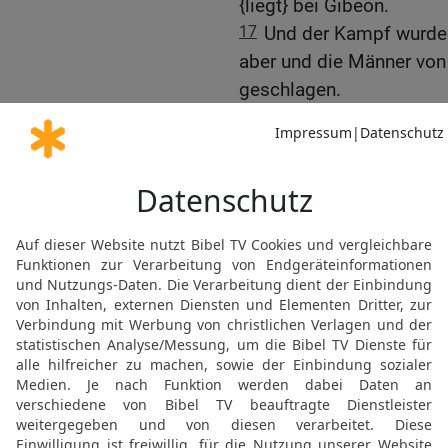
{liegt} bei Gibeon.
17
Und der Kampf wurde 
aber und die Männer von
geschlagen.
18
Nun waren dort die dr
und Asaël. Asaël aber wa
Gazellen, die auf dem {fr
19
Und Asaël jagte Abne
Abners nicht ab, weder z
20
Da wandte Abner sich 
er sagte: Ich bin es.
21
Da sagte Abner zu ih
oder zu deiner Linken und
Männern und nimm dir se
von ihm weichen.
22
Da sagte Abner noch 