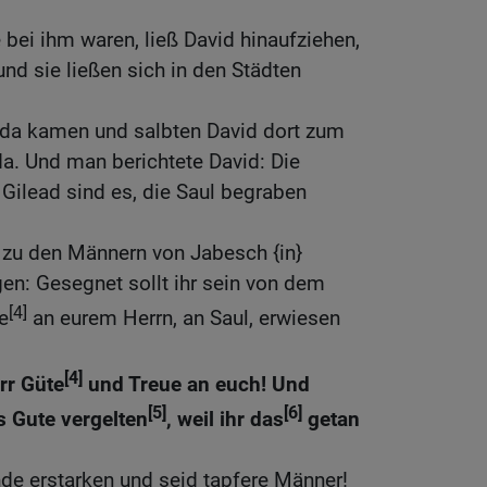
 bei ihm waren, ließ David hinaufziehen,
nd sie ließen sich in den Städten
da kamen und salbten David dort zum
a. Und man berichtete David: Die
Gilead sind es, die Saul begraben
 zu den Männern von Jabesch {in}
gen: Gesegnet sollt ihr sein von dem
[4]
e
an eurem Herrn, an Saul, erwiesen
[4]
rr Güte
und Treue an euch! Und
[5]
[6]
s Gute vergelten
, weil ihr das
getan
de erstarken und seid tapfere Männer!