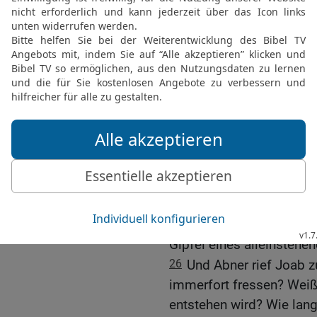
Warum soll ich dich zu 
Gesicht zu deinem Brude
23
Aber er weigerte sich
hinteren Ende des Speer
hinten herausdrang; und e
Stelle. Und es geschah, j
gefallen und gestorben w
24
Joab und Abischai abe
gerade unter, als sie z
{liegt} auf dem Weg zur
25
Und die Söhne Benjam
bildeten einen {geschlos
Gipfel eines alleinstehe
26
Und Abner rief Joab z
immerfort fressen? Weißt
entstehen wird? Wie lang