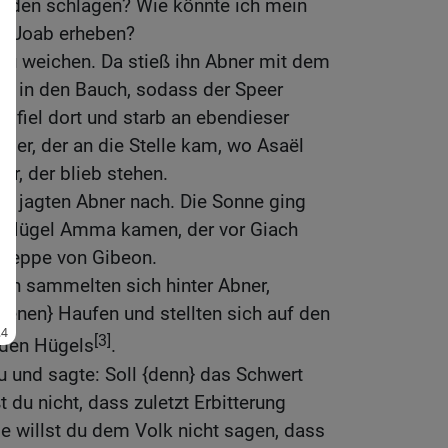
Boden schlagen? Wie könnte ich mein
r Joab erheben?
 zu weichen. Da stieß ihn Abner mit dem
es in den Bauch, sodass der Speer
r fiel dort und starb an ebendieser
eder, der an die Stelle kam, wo Asaël
ar, der blieb stehen.
r jagten Abner nach. Die Sonne ging
um Hügel Amma kamen, der vor Giach
 Steppe von Gibeon.
in sammelten sich hinter Abner,
senen} Haufen und stellten sich auf den
[3]
nden Hügels
.
u und sagte: Soll {denn} das Schwert
 du nicht, dass zuletzt Erbitterung
e willst du dem Volk nicht sagen, dass