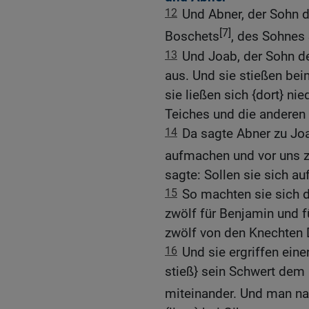
12
Und Abner, der Sohn d
[7]
Boschets
, des Sohnes
13
Und Joab, der Sohn d
aus. Und sie stießen be
sie ließen sich {dort} nie
Teiches und die anderen 
14
Da sagte Abner zu Jo
aufmachen und vor uns 
sagte: Sollen sie sich a
15
So machten sie sich d
zwölf für Benjamin und f
zwölf von den Knechten 
16
Und sie ergriffen ein
stieß} sein Schwert dem a
miteinander. Und man na