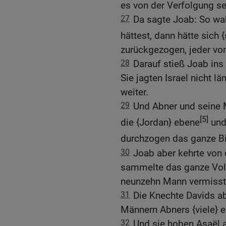
es von der Verfolgung se
27
Da sagte Joab: So wah
hättest, dann hätte sich
zurückgezogen, jeder vo
28
Darauf stieß Joab ins
Sie jagten Israel nicht 
weiter.
29
Und Abner und seine 
[5]
die {Jordan} ebene
und
durchzogen das ganze Bi
30
Joab aber kehrte von
sammelte das ganze Vol
neunzehn Mann vermisst
31
Die Knechte Davids ab
Männern Abners {viele} 
32
Und sie hoben Asaël 