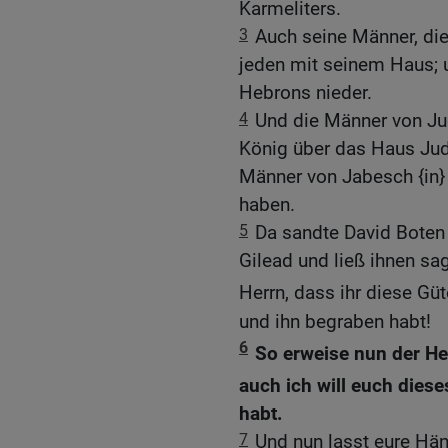
Karmeliters.
3
Auch seine Männer, die
jeden mit seinem Haus; u
Hebrons nieder.
4
Und die Männer von Ju
König über das Haus Jud
Männer von Jabesch {in} 
haben.
5
Da sandte David Boten
Gilead und ließ ihnen sa
Herrn, dass ihr diese Güt
und ihn begraben habt!
6
So erweise nun der He
auch ich will euch diese
habt.
7
Und nun lasst eure Hän