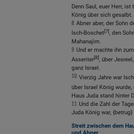
Denn Saul, euer Herr, is
König über sich gesalbt.
8
Abner aber, der Sohn d
[7]
Isch-Boschet
, den Soh
Mahanajim.
9
Und er machte ihn zum
[8]
Asseriter
, über Jesree
ganz Israel.
10
Vierzig Jahre war Isc
über Israel König wurde,
Haus Juda stand hinter D
11
Und die Zahl der Tage
Juda König war, {betrug
Streit zwischen dem Ha
und Abner