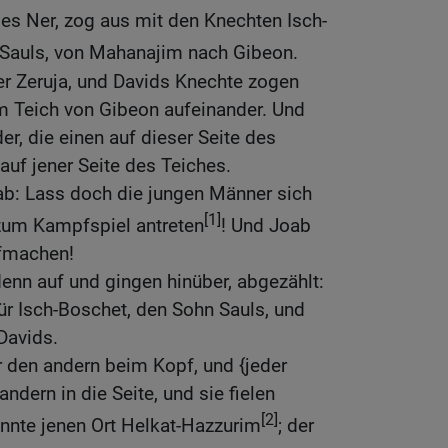
es Ner, zog aus mit den Knechten Isch-
 Sauls, von Mahanajim nach Gibeon.
er Zeruja, und Davids Knechte zogen
im Teich von Gibeon aufeinander. Und
der, die einen auf dieser Seite des
auf jener Seite des Teiches.
ab: Lass doch die jungen Männer sich
[1]
zum Kampfspiel antreten
! Und Joab
ufmachen!
enn auf und gingen hinüber, abgezählt:
ür Isch-Boschet, den Sohn Sauls, und
Davids.
er den andern beim Kopf, und {jeder
ndern in die Seite, und sie fielen
[2]
nnte jenen Ort Helkat-Hazzurim
; der