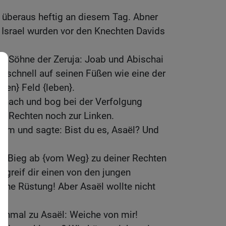
überaus heftig an diesem Tag. Abner
 Israel wurden vor den Knechten Davids
ei Söhne der Zeruja: Joab und Abischai
r schnell auf seinen Füßen wie eine der
eien} Feld {leben}.
r nach und bog bei der Verfolgung
ur Rechten noch zur Linken.
um und sagte: Bist du es, Asaël? Und
m: Bieg ab {vom Weg} zu deiner Rechten
 greif dir einen von den jungen
ine Rüstung! Aber Asaël wollte nicht
einmal zu Asaël: Weiche von mir!