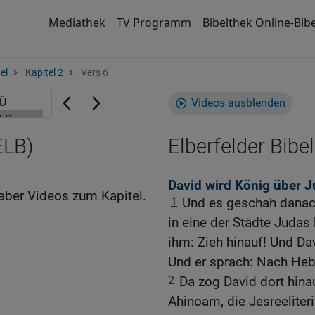
Mediathek
TV Programm
Bibelthek Online-Bibe
el
Kapitel 2
Vers 6
Videos ausblenden
ELB)
Elberfelder Bibel
David wird König über J
aber Videos zum Kapitel.
1
Und es geschah danach
in eine der Städte Judas
ihm: Zieh hinauf! Und Da
Und er sprach: Nach Heb
2
Da zog David dort hina
Ahinoam, die Jesreeliteri