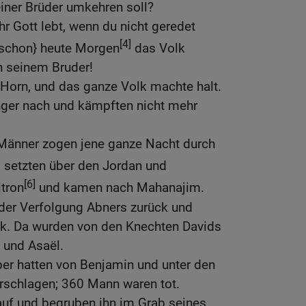
iner Brüder umkehren soll?
r Gott lebt, wenn du nicht geredet
[4]
 {schon} heute Morgen
das Volk
n seinem Bruder!
 Horn, und das ganze Volk machte halt.
länger nach und kämpften nicht mehr
Männer zogen jene ganze Nacht durch
 setzten über den Jordan und
[6]
tron
und kamen nach Mahanajim.
 der Verfolgung Abners zurück und
k. Da wurden von den Knechten Davids
 und Asaël.
er hatten von Benjamin und unter den
erschlagen; 360 Mann waren tot.
auf und begruben ihn im Grab seines