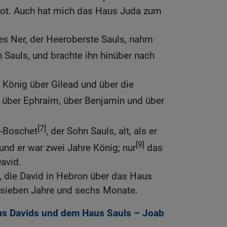
t tot. Auch hat mich das Haus Juda zum
es Ner, der Heeroberste Sauls, nahm
n Sauls, und brachte ihn hinüber nach
 König über Gilead und über die
l, über Ephraim, über Benjamin und über
[7]
h-Boschet
, der Sohn Sauls, alt, als er
[9]
 und er war zwei Jahre König; nur
das
avid.
, die David in Hebron über das Haus
} sieben Jahre und sechs Monate.
us Davids und dem Haus Sauls – Joab