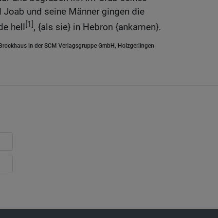
d Joab und seine Männer gingen die
[1]
e hell
, {als sie} in Hebron {ankamen}.
.Brockhaus in der SCM Verlagsgruppe GmbH, Holzgerlingen