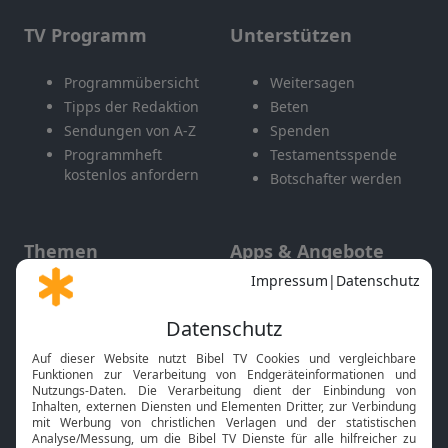
TV Programm
Unterstützen
Programmübersicht
Weitersagen
Tipps der Redaktion
Beten
Sendungen von A-Z
Spenden
Programmheft
Testamentsspende
kostenlos anfordern
Botschafter werden
Themen
Apps & Angebote
Gott und Bibel erklärt
Newsletter
Feiertage
Mobile App
Interviews
Kids App
Neuigkeiten
Smart TV
HbbTV
Bibelthek Online-Bibel
Nächster Gottesdienst