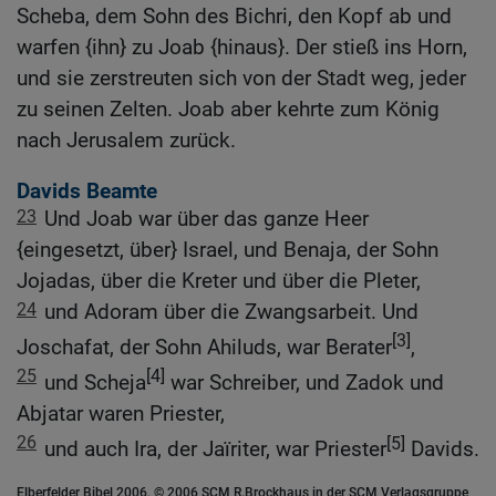
Scheba, dem Sohn des Bichri, den Kopf ab und
warfen {ihn} zu Joab {hinaus}. Der stieß ins Horn,
und sie zerstreuten sich von der Stadt weg, jeder
zu seinen Zelten. Joab aber kehrte zum König
nach Jerusalem zurück.
Davids Beamte
23
Und Joab war über das ganze Heer
{eingesetzt, über} Israel, und Benaja, der Sohn
Jojadas, über die Kreter und über die Pleter,
24
und Adoram über die Zwangsarbeit. Und
[3]
Joschafat, der Sohn Ahiluds, war Berater
,
25
[4]
und Scheja
war Schreiber, und Zadok und
Abjatar waren Priester,
26
[5]
und auch Ira, der Jaïriter, war Priester
Davids.
Elberfelder Bibel 2006, © 2006 SCM R.Brockhaus in der SCM Verlagsgruppe