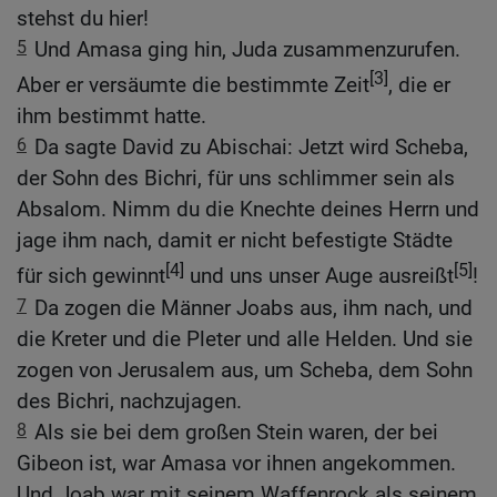
stehst du hier!
5
Und Amasa ging hin, Juda zusammenzurufen.
[3]
Aber er versäumte die bestimmte Zeit
, die er
ihm bestimmt hatte.
6
Da sagte David zu Abischai: Jetzt wird Scheba,
der Sohn des Bichri, für uns schlimmer sein als
Absalom. Nimm du die Knechte deines Herrn und
jage ihm nach, damit er nicht befestigte Städte
[4]
[5]
für sich gewinnt
und uns unser Auge ausreißt
!
7
Da zogen die Männer Joabs aus, ihm nach, und
die Kreter und die Pleter und alle Helden. Und sie
zogen von Jerusalem aus, um Scheba, dem Sohn
des Bichri, nachzujagen.
8
Als sie bei dem großen Stein waren, der bei
Gibeon ist, war Amasa vor ihnen angekommen.
Und Joab war mit seinem Waffenrock als seinem