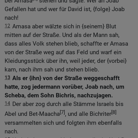
bei Amasa
stehen und sagte: Wer an Joab
Gefallen hat und wer für David ist, {folge} Joab
nach!
12
Amasa aber wälzte sich in {seinem} Blut
mitten auf der Straße. Und als der Mann sah,
dass alles Volk stehen blieb, schaffte er Amasa
von der Straße weg auf das Feld und warf ein
Kleidungsstück über ihn, weil jeder, der {vorbei}
kam, nach ihm sah und stehen blieb.
13
Als er {ihn} von der Straße weggeschafft
hatte, zog jedermann vorüber, Joab nach, um
Scheba, dem Sohn Bichris, nachzujagen.
14
Der aber zog durch alle Stämme Israels bis
[7]
[8]
Abel und Bet-Maacha
, und alle Bichriter
versammelten sich und folgten ihm ebenfalls
nach.