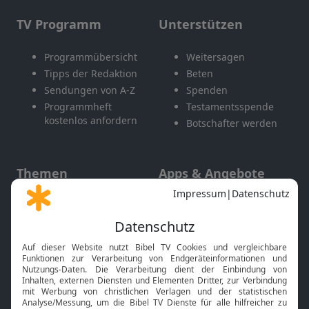
TV Programm
Unterstützen
Programmübersicht
Weitersagen
Tipps der Redaktion
Beten
Sendungen von A-Z
Spenden
Programmheft
Testamentsspende
kostenlos anfordern
Botschafter werden
Themen
Apps & Angebote
Gott und Bibel erklärt
Newsletter
Feiertage
Mobile App
Interviews
Kids App
Neuigkeiten
Smart TV
HbbTV
Bibelthek Online-Bibel
Nächster Gottesdienst