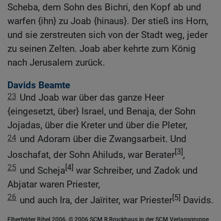
Scheba, dem Sohn des Bichri, den Kopf ab und
warfen {ihn} zu Joab {hinaus}. Der stieß ins Horn,
und sie zerstreuten sich von der Stadt weg, jeder
zu seinen Zelten. Joab aber kehrte zum König
nach Jerusalem zurück.
Davids Beamte
23
Und Joab war über das ganze Heer
{eingesetzt, über} Israel, und Benaja, der Sohn
Jojadas, über die Kreter und über die Pleter,
24
und Adoram über die Zwangsarbeit. Und
[3]
Joschafat, der Sohn Ahiluds, war Berater
,
25
[4]
und Scheja
war Schreiber, und Zadok und
Abjatar waren Priester,
26
[5]
und auch Ira, der Jaïriter, war Priester
Davids.
Elberfelder Bibel 2006, © 2006 SCM R.Brockhaus in der SCM Verlagsgruppe