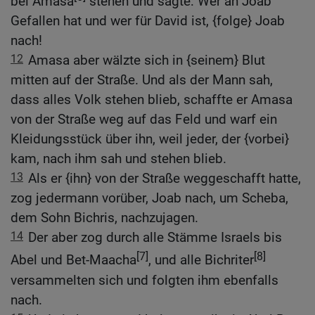
bei Amasa
stehen und sagte: Wer an Joab
Gefallen hat und wer für David ist, {folge} Joab
nach!
12
Amasa aber wälzte sich in {seinem} Blut
mitten auf der Straße. Und als der Mann sah,
dass alles Volk stehen blieb, schaffte er Amasa
von der Straße weg auf das Feld und warf ein
Kleidungsstück über ihn, weil jeder, der {vorbei}
kam, nach ihm sah und stehen blieb.
13
Als er {ihn} von der Straße weggeschafft hatte,
zog jedermann vorüber, Joab nach, um Scheba,
dem Sohn Bichris, nachzujagen.
14
Der aber zog durch alle Stämme Israels bis
[7]
[8]
Abel und Bet-Maacha
, und alle Bichriter
versammelten sich und folgten ihm ebenfalls
nach.