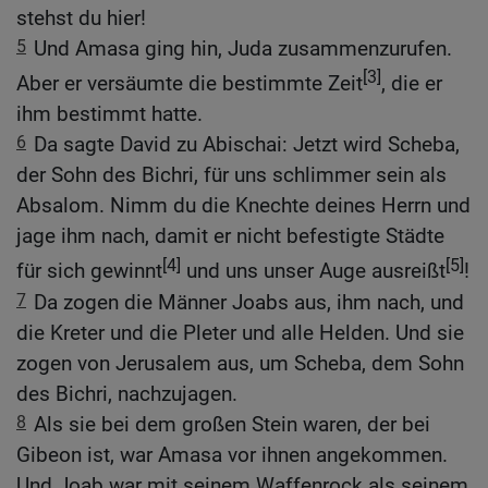
stehst du hier!
5
Und Amasa ging hin, Juda zusammenzurufen.
[3]
Aber er versäumte die bestimmte Zeit
, die er
ihm bestimmt hatte.
6
Da sagte David zu Abischai: Jetzt wird Scheba,
der Sohn des Bichri, für uns schlimmer sein als
Absalom. Nimm du die Knechte deines Herrn und
jage ihm nach, damit er nicht befestigte Städte
[4]
[5]
für sich gewinnt
und uns unser Auge ausreißt
!
7
Da zogen die Männer Joabs aus, ihm nach, und
die Kreter und die Pleter und alle Helden. Und sie
zogen von Jerusalem aus, um Scheba, dem Sohn
des Bichri, nachzujagen.
8
Als sie bei dem großen Stein waren, der bei
Gibeon ist, war Amasa vor ihnen angekommen.
Und Joab war mit seinem Waffenrock als seinem