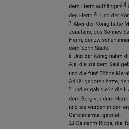
[8]
dem Herrn aufhängen
b
[9]
des Herrn
. Und der Kön
7
Aber der König hatte M
Jonatans, des Sohnes S
Herrn, der zwischen ihne
dem Sohn Sauls.
8
Und der König nahm di
Aja, die sie dem Saul ge
und die fünf Söhne Mera
Adriël geboren hatte, de
9
und er gab sie in die H
dem Berg vor dem Herrn
und sie wurden in den er
Gerstenernte, getötet.
10
Da nahm Rizpa, die T