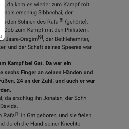
ch, da kam es wieder zum Kampf mit
Damals erschlug Sibbechai, der
[8]
r zu den Söhnen des Rafa
{gehörte}.
i Gob zum Kampf mit den Philistern.
[9]
es Jaare-Oregim
, der Bethlehemiter,
iter; und der Schaft seines Speeres war
m Kampf bei Gat. Da war ein
te sechs Finger an seinen Händen und
üßen, 24 an der Zahl; und auch er war
den.
l; da erschlug ihn Jonatan, der Sohn
Davids.
[1]
m Rafa
in Gat geboren; und sie fielen
nd durch die Hand seiner Knechte.