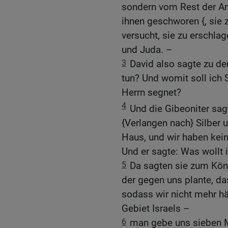
sondern vom Rest der Amo
ihnen geschworen {, sie 
versucht, sie zu erschlag
und Juda. –
3
David also sagte zu de
tun? Und womit soll ich S
Herrn segnet?
4
Und die Gibeoniter sag
{Verlangen nach} Silber
Haus, und wir haben kein 
Und er sagte: Was wollt i
5
Da sagten sie zum Köni
der gegen uns plante, da
sodass wir nicht mehr h
Gebiet Israels –
6
man gebe uns sieben M