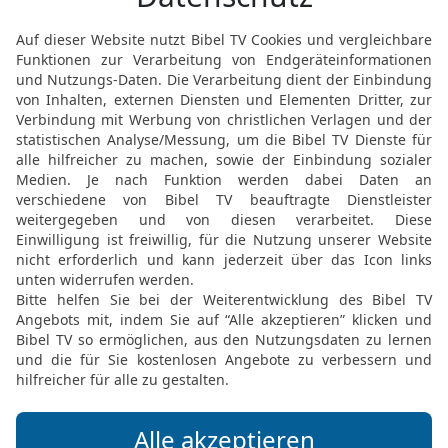
Vaters Kisch. Und man ta
Und danach ließ Gott sich
Siege über die Philister
15
Wieder einmal hatten d
zog hinab und seine Kne
Philistern. Und David wa
16
[7]
Und Jischbi in Nob
{gehörte} – das Gewicht 
Schekel Bronze, und er 
gegürtet –, der sagte, er
17
Aber Abischai, der So
den Philister und tötete
Davids ihm und sagten: D
Kampf ausziehen, damit d
auslöschst!