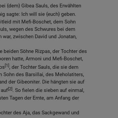
ei {dem} Gibea Sauls, des Erwählten
ig sagte: Ich will sie {euch} geben.
itleid mit Mefi-Boschet, dem Sohn
auls, wegen des Schwures bei dem
n war, zwischen David und Jonatan,
e beiden Söhne Rizpas, der Tochter des
boren hatte, Armoni und Mefi-Boschet,
[1]
bs
, der Tochter Sauls, die sie dem
m Sohn des Barsillai, des Meholatiters,
and der Gibeoniter. Die hängten sie auf
[2]
 auf
. So fielen die sieben auf einmal,
sten Tagen der Ernte, am Anfang der
ochter des Aja, das Sackgewand und