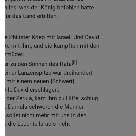
t alles, was der König befohlen hatte.
 für das Land erbitten.
ie Philister Krieg mit Israel. Und David
chte mit ihm, und sie kämpften mit den
r ermüdet.
[8]
, der zu den Söhnen des Rafa
seiner Lanzenspitze war dreihundert
war mit einem neuen {Schwert}
 wolle David erschlagen.
hn der Zeruja, kam ihm zu Hilfe, schlug
 ihn. Damals schworen die Männer
u sollst nicht mehr mit uns in den
u die Leuchte Israels nicht