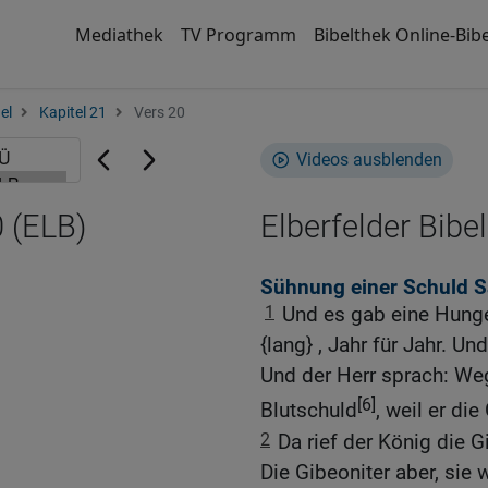
Mediathek
TV Programm
Bibelthek Online-Bibe
el
Kapitel 21
Vers 20
Videos ausblenden
 (ELB)
Elberfelder Bibel
Sühnung einer Schuld S
1
Und es gab eine Hunge
{lang} , Jahr für Jahr. U
Und der Herr sprach: W
[6]
Blutschuld
, weil er die
2
Da rief der König die G
Die Gibeoniter aber, sie 