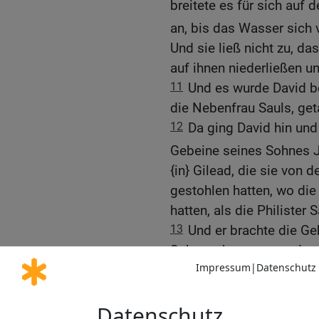
breitete es für sich auf
an, bis das Wasser sich
Und sie ließ nicht zu, d
auf ihnen niederließen u
11
Und es wurde David be
die Nebenfrau Sauls, get
12
Da ging David hin und
Gebeine seines Sohnes 
{in} Gilead, die sie von 
gestohlen hatten, wo die
hatten, als die Philister
13
Und er brachte die Ge
Sohnes Jonatan von dort
[5
Gebeine der Gehängten
14
und begrub {sie} mit 
Sohnes Jonatan im Land 