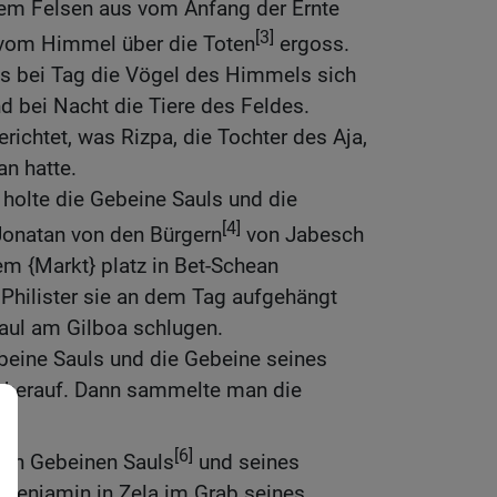
 dem Felsen aus vom Anfang der Ernte
[3]
 vom Himmel über die Toten
ergoss.
ass bei Tag die Vögel des Himmels sich
nd bei Nacht die Tiere des Feldes.
richtet, was Rizpa, die Tochter des Aja,
an hatte.
 holte die Gebeine Sauls und die
[4]
Jonatan von den Bürgern
von Jabesch
dem {Markt} platz in Bet-Schean
 Philister sie an dem Tag aufgehängt
 Saul am Gilboa schlugen.
beine Sauls und die Gebeine seines
 herauf. Dann sammelte man die
]
[6]
den Gebeinen Sauls
und seines
Benjamin in Zela im Grab seines