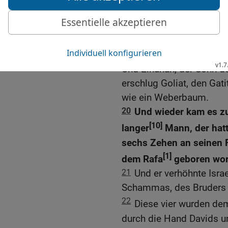
18
Und es geschah dana
den Philistern bei Gob. 
Huschatiter, den Saf, de
19
Und wieder kam es be
Und Elhanan, der Sohn d
erschlug Goliat, den Gat
wie ein Weberbaum.
20
Und wieder kam es zu
[10]
langer
Mann, der hat
sechs Zehen an seinen F
[1]
dem Rafa
geboren wor
21
Und er verhöhnte Israe
Schammas, des Bruders 
22
Diese vier wurden de
durch die Hand Davids u