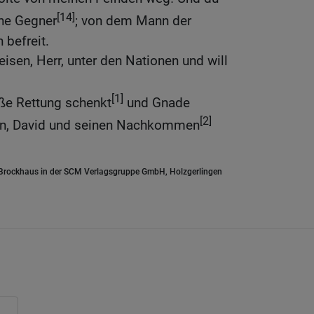
[14]
ne Gegner
; von dem Mann der
 befreit.
eisen, Herr, unter den Nationen und will
[1]
ße Rettung schenkt
und Gnade
[2]
en, David und seinen Nachkommen
.Brockhaus in der SCM Verlagsgruppe GmbH, Holzgerlingen