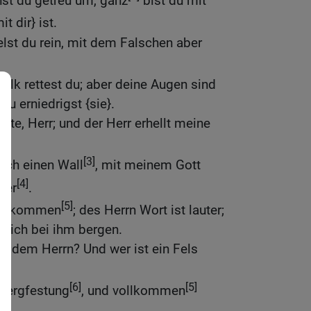
st du getreu um, ganz
bist du mit
it dir} ist.
lst du rein, mit dem Falschen aber
olk rettest du; aber deine Augen sind
u erniedrigst {sie}.
hte, Herr; und der Herr erhellt meine
[3]
 ich einen Wall
, mit meinem Gott
[4]
uer
.
[5]
vollkommen
; des Herrn Wort ist lauter;
ie sich bei ihm bergen.
er dem Herrn? Und wer ist ein Fels
[6]
[5]
 Bergfestung
, und vollkommen