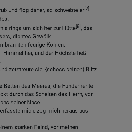
[7]
rub und flog daher, so schwebte er
des.
[8]
nis rings um sich her zur Hütte
, das
ers, dichtes Gewölk.
m brannten feurige Kohlen.
m Himmel her, und der Höchste ließ
.
nd zerstreute sie, {schoss seinen} Blitz
ie Betten des Meeres, die Fundamente
ckt durch das Schelten des Herrn, vor
hs seiner Nase.
, erfasste mich, zog mich heraus aus
einem starken Feind, vor meinen