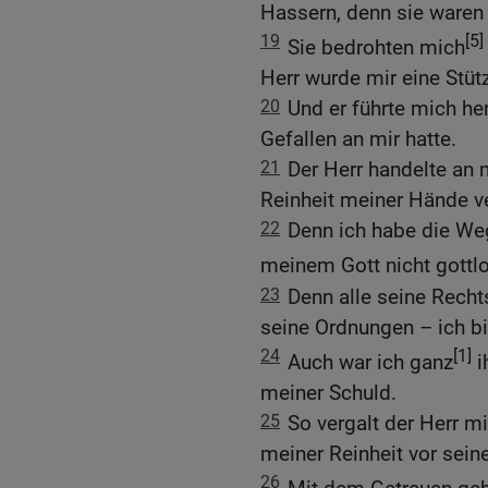
Hassern, denn sie waren 
19
[5]
Sie bedrohten mich
Herr wurde mir eine Stüt
20
Und er führte mich her
Gefallen an mir hatte.
21
Der Herr handelte an 
Reinheit meiner Hände ve
22
Denn ich habe die We
meinem Gott nicht gottl
23
Denn alle seine Rech
seine Ordnungen – ich b
24
[1]
Auch war ich ganz
i
meiner Schuld.
25
So vergalt der Herr m
meiner Reinheit vor sein
26