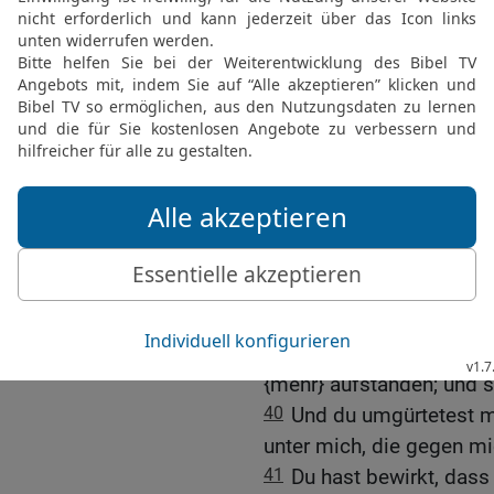
macht er meinen Weg
.
34
Er macht meine Füße 
hin auf meine Höhen.
35
Er lehrt meine Hände
spannen den ehernen Bo
36
Und du gabst mir den 
[9]
Zuspruch
machte mich
37
Du schafftest Raum me
Knöchel haben nicht gew
38
Meinen Feinden jagte 
kehrte nicht um, bis ich 
39
Und ich rieb sie auf u
{mehr} aufstanden; und s
40
Und du umgürtetest m
unter mich, die gegen m
41
Du hast bewirkt, das