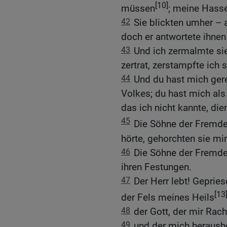
[10]
müssen
; meine Hasser
42
Sie blickten umher – 
doch er antwortete ihnen 
43
Und ich zermalmte sie
zertrat, zerstampfte ich s
44
Und du hast mich gere
Volkes; du hast mich als
das ich nicht kannte, dien
45
Die Söhne der Fremde
hörte, gehorchten sie mir
46
Die Söhne der Fremde 
ihren Festungen.
47
Der Herr lebt! Geprie
[13
der Fels meines Heils
48
der Gott, der mir Rac
49
und der mich heraush