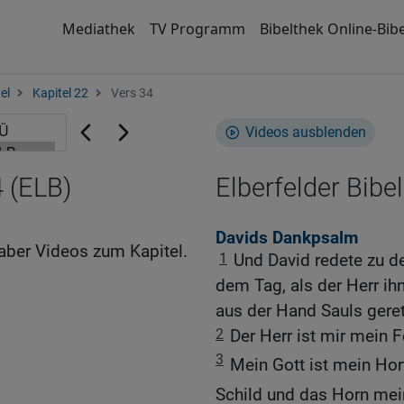
Mediathek
TV Programm
Bibelthek Online-Bibe
el
Kapitel 22
Vers 34
Videos ausblenden
 (ELB)
Elberfelder Bibel
Davids Dankpsalm
aber Videos zum Kapitel.
1
Und David redete zu d
dem Tag, als der Herr ih
aus der Hand Sauls geret
2
Der Herr ist mir mein 
3
Mein Gott ist mein Hor
Schild und das Horn mei