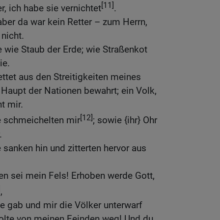
[11]
, ich habe sie vernichtet
.
aber da war kein Retter – zum Herrn,
nicht.
 wie Staub der Erde; wie Straßenkot
ie.
ttet aus den Streitigkeiten meines
 Haupt der Nationen bewahrt; ein Volk,
t mir.
[12]
 schmeichelten mir
; sowie {ihr} Ohr
.
sanken hin und zitterten hervor aus
sen sei mein Fels! Erhoben werde Gott,
]
,
he gab und mir die Völker unterwarf
olte von meinen Feinden weg! Und du