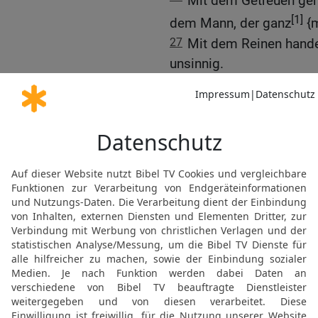
Mit dem Getreuen geh
[1]
dem Mann, der ganz
{m
27
Mit dem Reinen hande
unsinnig.
28
[2]
Und das demütige
V
gegen die Hochmütigen, d
29
Ja, du bist meine Leuc
Finsternis.
30
Denn mit dir erstürme
springe ich über eine Ma
31
Gott – sein Weg ist 
ein Schild ist er allen, d
32
Denn wer ist Gott auß
außer unserem Gott?
33
Gott ist meine starke
[7]