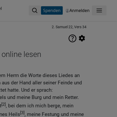
l
Spenden
Anmelden
Menü
2. Samuel 22, Vers 34
 online lesen
em Herrn die Worte dieses Liedes an
n aus der Hand aller seiner Feinde und
tet hatte. Und er sprach:
Fels und meine Burg und mein Retter.
[2]
t
, bei dem ich mich berge, mein
[3]
nes Heils
, meine Festung und meine