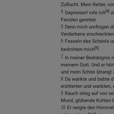
Zuflucht. Mein Retter, vo
4
[4]
Gepriesen! rufe ich
zu
Feinden gerettet.
5
Denn mich umfingen d
Verderbens erschreckten
6
Fesseln des Scheols u
[5]
bedrohten mich
.
7
In meiner Bedrängnis ri
meinem Gott. Und er hö
und mein Schrei {drang} 
8
Da wankte und bebte d
erzitterten und wankten, 
9
Rauch stieg auf von se
Mund, glühende Kohlen b
10
Er neigte den Himmel 