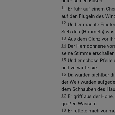
unter seinen Füßen.
11
Er fuhr auf einem Che
auf den Flügeln des Win
12
Und er machte Finster
Sieb des {Himmels} wass
13
Aus dem Glanz vor ih
14
Der Herr donnerte vo
seine Stimme erschallen
15
Und er schoss Pfeile u
und verwirrte sie.
16
Da wurden sichtbar d
der Welt wurden aufgede
dem Schnauben des Hauc
17
Er griff aus der Höhe
großen Wassern.
18
Er rettete mich vor m