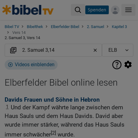
Spenden
Me
Bibel TV
Bibelthek
Elberfelder Bibel
2. Samuel
Kapitel 3
Vers 14
2. Samuel 3, Vers 14
Videos einblenden
Elberfelder Bibel online lesen
Davids Frauen und Söhne in Hebron
1
Und der Kampf währte lange zwischen dem
Haus Sauls und dem Haus Davids. David aber
wurde immer stärker, während das Haus Sauls
[2]
immer schwächer
wurde.