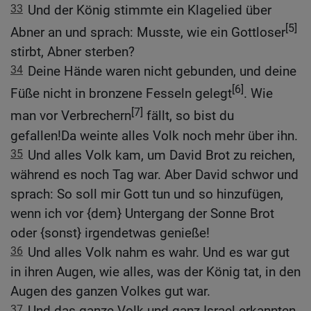
33
Und der König stimmte ein Klagelied über
[5]
Abner an und sprach: Musste, wie ein Gottloser
stirbt, Abner sterben?
34
Deine Hände waren nicht gebunden, und deine
[6]
Füße nicht in bronzene Fesseln gelegt
. Wie
[7]
man vor Verbrechern
fällt, so bist du
gefallen!Da weinte alles Volk noch mehr über ihn.
35
Und alles Volk kam, um David Brot zu reichen,
während es noch Tag war. Aber David schwor und
sprach: So soll mir Gott tun und so hinzufügen,
wenn ich vor {dem} Untergang der Sonne Brot
oder {sonst} irgendetwas genieße!
36
Und alles Volk nahm es wahr. Und es war gut
in ihren Augen, wie alles, was der König tat, in den
Augen des ganzen Volkes gut war.
37
Und das ganze Volk und ganz Israel erkannten