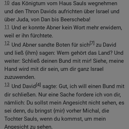
10
das Königtum vom Haus Sauls wegnehmen
und den Thron Davids aufrichten über Israel und
über Juda, von Dan bis Beerscheba!
11
Und er konnte Abner kein Wort mehr erwidern,
weil er ihn fürchtete.
12
[7]
Und Abner sandte Boten für sich
zu David
und ließ {ihm} sagen: Wem gehört das Land? Und
weiter: Schließ deinen Bund mit mir! Siehe, meine
Hand wird mit dir sein, um dir ganz Israel
zuzuwenden.
13
[4]
Und David
sagte: Gut, ich will einen Bund mit
dir schließen. Nur eine Sache fordere ich von dir,
nämlich: Du sollst mein Angesicht nicht sehen, es
sei denn, du bringst {mir} vorher Michal, die
Tochter Sauls, wenn du kommst, um mein
Angesicht zu sehen.