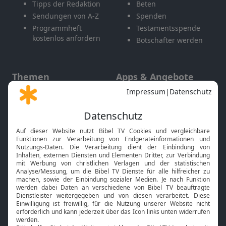
Tipps der Redaktion
Beten
Sendungen von A-Z
Spenden
Programmheft
Testamentsspende
kostenlos anfordern
Botschafter werden
Themen
Apps & Angebote
Gott und Bibel erklärt
Newsletter
Feiertage
Mobile App
Interviews
Kids App
Neuigkeiten
Smart TV
HbbTV
Bibelthek Online-Bibel
Nächster Gottesdienst
Bibel TV
Service