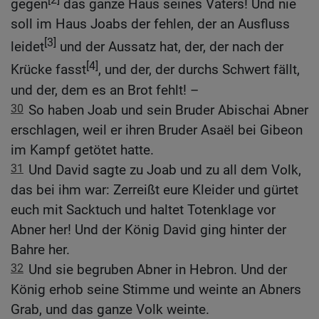
gegen
das ganze Haus seines Vaters! Und nie
soll im Haus Joabs der fehlen, der an Ausfluss
[3]
leidet
und der Aussatz hat, der, der nach der
[4]
Krücke fasst
, und der, der durchs Schwert fällt,
und der, dem es an Brot fehlt! –
30
So haben Joab und sein Bruder Abischai Abner
erschlagen, weil er ihren Bruder Asaël bei Gibeon
im Kampf getötet hatte.
31
Und David sagte zu Joab und zu all dem Volk,
das bei ihm war: Zerreißt eure Kleider und gürtet
euch mit Sacktuch und haltet Totenklage vor
Abner her! Und der König David ging hinter der
Bahre her.
32
Und sie begruben Abner in Hebron. Und der
König erhob seine Stimme und weinte an Abners
Grab, und das ganze Volk weinte.