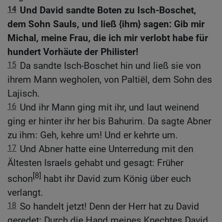
14
Und David sandte Boten zu Isch-Boschet,
dem Sohn Sauls, und ließ {ihm} sagen: Gib mir
Michal, meine Frau, die ich mir verlobt habe für
hundert Vorhäute der Philister!
15
Da sandte Isch-Boschet hin und ließ sie von
ihrem Mann wegholen, von Paltiël, dem Sohn des
Lajisch.
16
Und ihr Mann ging mit ihr, und laut weinend
ging er hinter ihr her bis Bahurim. Da sagte Abner
zu ihm: Geh, kehre um! Und er kehrte um.
17
Und Abner hatte eine Unterredung mit den
Ältesten Israels gehabt und gesagt: Früher
[8]
schon
habt ihr David zum König über euch
verlangt.
18
So handelt jetzt! Denn der Herr hat zu David
geredet: Durch die Hand meines Knechtes David