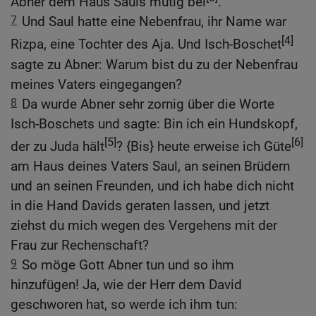
Abner dem Haus Sauls mutig bei
.
7
Und Saul hatte eine Nebenfrau, ihr Name war
[4]
Rizpa, eine Tochter des Aja. Und Isch-Boschet
sagte zu Abner: Warum bist du zu der Nebenfrau
meines Vaters eingegangen?
8
Da wurde Abner sehr zornig über die Worte
Isch-Boschets und sagte: Bin ich ein Hundskopf,
[5]
[6]
der zu Juda hält
? {Bis} heute erweise ich Güte
am Haus deines Vaters Saul, an seinen Brüdern
und an seinen Freunden, und ich habe dich nicht
in die Hand Davids geraten lassen, und jetzt
ziehst du mich wegen des Vergehens mit der
Frau zur Rechenschaft?
9
So möge Gott Abner tun und so ihm
hinzufügen! Ja, wie der Herr dem David
geschworen hat, so werde ich ihm tun: