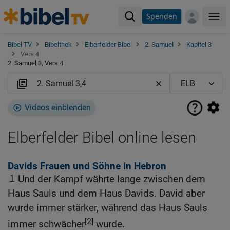
Spenden
Me
Bibel TV
Bibelthek
Elberfelder Bibel
2. Samuel
Kapitel 3
Vers 4
2. Samuel 3, Vers 4
Videos einblenden
Elberfelder Bibel online lesen
Davids Frauen und Söhne in Hebron
1
Und der Kampf währte lange zwischen dem
Haus Sauls und dem Haus Davids. David aber
wurde immer stärker, während das Haus Sauls
[2]
immer schwächer
wurde.