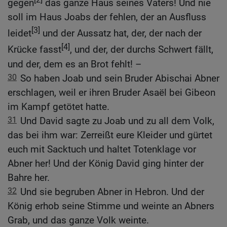
gegen
das ganze Haus seines Vaters! Und nie
soll im Haus Joabs der fehlen, der an Ausfluss
[3]
leidet
und der Aussatz hat, der, der nach der
[4]
Krücke fasst
, und der, der durchs Schwert fällt,
und der, dem es an Brot fehlt! –
30
So haben Joab und sein Bruder Abischai Abner
erschlagen, weil er ihren Bruder Asaël bei Gibeon
im Kampf getötet hatte.
31
Und David sagte zu Joab und zu all dem Volk,
das bei ihm war: Zerreißt eure Kleider und gürtet
euch mit Sacktuch und haltet Totenklage vor
Abner her! Und der König David ging hinter der
Bahre her.
32
Und sie begruben Abner in Hebron. Und der
König erhob seine Stimme und weinte an Abners
Grab, und das ganze Volk weinte.