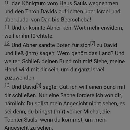
10
das Königtum vom Haus Sauls wegnehmen
und den Thron Davids aufrichten über Israel und
über Juda, von Dan bis Beerscheba!
11
Und er konnte Abner kein Wort mehr erwidern,
weil er ihn fürchtete.
12
[7]
Und Abner sandte Boten für sich
zu David
und ließ {ihm} sagen: Wem gehört das Land? Und
weiter: Schließ deinen Bund mit mir! Siehe, meine
Hand wird mit dir sein, um dir ganz Israel
zuzuwenden.
13
[4]
Und David
sagte: Gut, ich will einen Bund mit
dir schließen. Nur eine Sache fordere ich von dir,
nämlich: Du sollst mein Angesicht nicht sehen, es
sei denn, du bringst {mir} vorher Michal, die
Tochter Sauls, wenn du kommst, um mein
Angesicht zu sehen.