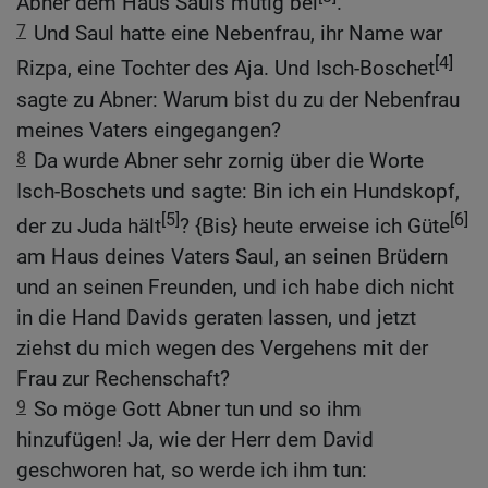
Abner dem Haus Sauls mutig bei
.
7
Und Saul hatte eine Nebenfrau, ihr Name war
[4]
Rizpa, eine Tochter des Aja. Und Isch-Boschet
sagte zu Abner: Warum bist du zu der Nebenfrau
meines Vaters eingegangen?
8
Da wurde Abner sehr zornig über die Worte
Isch-Boschets und sagte: Bin ich ein Hundskopf,
[5]
[6]
der zu Juda hält
? {Bis} heute erweise ich Güte
am Haus deines Vaters Saul, an seinen Brüdern
und an seinen Freunden, und ich habe dich nicht
in die Hand Davids geraten lassen, und jetzt
ziehst du mich wegen des Vergehens mit der
Frau zur Rechenschaft?
9
So möge Gott Abner tun und so ihm
hinzufügen! Ja, wie der Herr dem David
geschworen hat, so werde ich ihm tun: