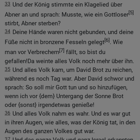
33
Und der König stimmte ein Klagelied über
[5]
Abner an und sprach: Musste, wie ein Gottloser
stirbt, Abner sterben?
34
Deine Hände waren nicht gebunden, und deine
[6]
Füße nicht in bronzene Fesseln gelegt
. Wie
[7]
man vor Verbrechern
fällt, so bist du
gefallen!Da weinte alles Volk noch mehr über ihn.
35
Und alles Volk kam, um David Brot zu reichen,
während es noch Tag war. Aber David schwor und
sprach: So soll mir Gott tun und so hinzufügen,
wenn ich vor {dem} Untergang der Sonne Brot
oder {sonst} irgendetwas genieße!
36
Und alles Volk nahm es wahr. Und es war gut
in ihren Augen, wie alles, was der König tat, in den
Augen des ganzen Volkes gut war.
37
Und das ganze Volk und ganz Israel erkannten