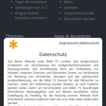
Tipps der Redaktion
Beten
Sendungen von A-Z
Spenden
Programmheft
Testamentsspende
kostenlos anfordern
Botschafter werden
Themen
Apps & Angebote
Gott und Bibel erklärt
Newsletter
Feiertage
Mobile App
Interviews
Kids App
Neuigkeiten
Smart TV
HbbTV
Bibelthek Online-Bibel
Nächster Gottesdienst
Bibel TV
Service