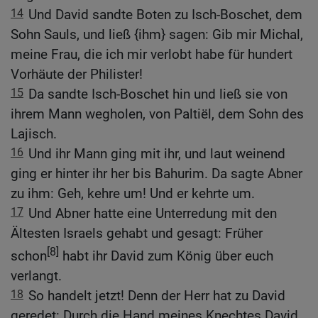
14
Und David sandte Boten zu Isch-Boschet, dem
Sohn Sauls, und ließ {ihm} sagen: Gib mir Michal,
meine Frau, die ich mir verlobt habe für hundert
Vorhäute der Philister!
15
Da sandte Isch-Boschet hin und ließ sie von
ihrem Mann wegholen, von Paltiël, dem Sohn des
Lajisch.
16
Und ihr Mann ging mit ihr, und laut weinend
ging er hinter ihr her bis Bahurim. Da sagte Abner
zu ihm: Geh, kehre um! Und er kehrte um.
17
Und Abner hatte eine Unterredung mit den
Ältesten Israels gehabt und gesagt: Früher
[8]
schon
habt ihr David zum König über euch
verlangt.
18
So handelt jetzt! Denn der Herr hat zu David
geredet: Durch die Hand meines Knechtes David