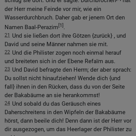
schlug sie dort. Und er sagte: Durchbrochen
hat
der Herr meine Feinde vor mir, wie ein
Wasserdurchbruch. Daher gab er jenem Ort den
[1]
Namen Baal-Perazim
.
21
Und sie ließen dort ihre Götzen {zurück} , und
David und seine Männer nahmen sie mit.
22
Und die Philister zogen noch einmal herauf
und breiteten sich in der Ebene Refaïm aus.
23
Und David befragte den Herrn; der aber sprach:
Du sollst nicht hinaufziehen! Wende dich {und
fall} ihnen in den Rücken, dass du von der Seite
der Bakabäume an sie herankommst!
24
Und sobald du das Geräusch eines
Daherschreitens in den Wipfeln der Bakabäume
hörst, dann beeile dich! Denn dann ist der Herr vor
dir ausgezogen, um das Heerlager der Philister zu