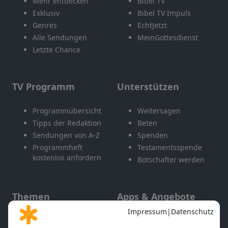
Mehr entdecken
Bibel TV
Exklusiv
Bibel TV Impuls
Genres
EchtJetzt
Alle Sendungen
MeinGottesdienst
Letzte Chance
TV Programm
Unterstützen
Programmübersicht
Weitersagen
Tipps der Redaktion
Beten
Sendungen von A-Z
Spenden
Programmheft
Testamentsspende
kostenlos anfordern
Botschafter werden
Themen
Apps & Angebote
Gott und Bibel erklärt
Newsletter