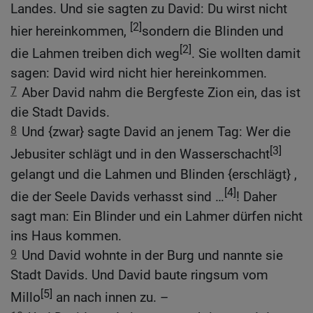
Landes. Und sie sagten zu David: Du wirst nicht
[2]
hier hereinkommen,
sondern die Blinden und
[2]
die Lahmen treiben dich weg
. Sie wollten damit
sagen: David wird nicht hier hereinkommen.
7
Aber David nahm die Bergfeste Zion ein, das ist
die Stadt Davids.
8
Und {zwar} sagte David an jenem Tag: Wer die
[3]
Jebusiter schlägt und in den Wasserschacht
gelangt und die Lahmen und Blinden {erschlägt} ,
[4]
die der Seele Davids verhasst sind …
! Daher
sagt man: Ein Blinder und ein Lahmer dürfen nicht
ins Haus kommen.
9
Und David wohnte in der Burg und nannte sie
Stadt Davids. Und David baute ringsum vom
[5]
Millo
an nach innen zu. –