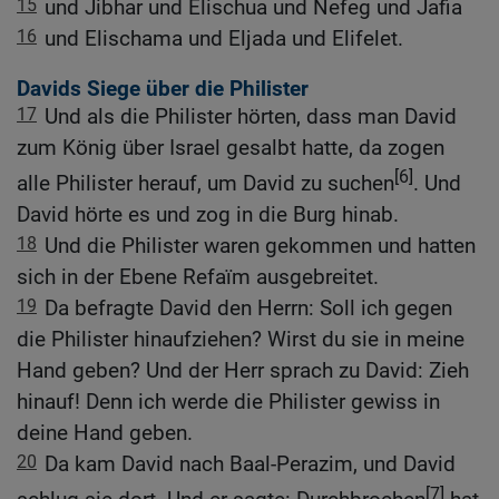
15
und Jibhar und Elischua und Nefeg und Jafia
16
und Elischama und Eljada und Elifelet.
Davids Siege über die Philister
17
Und als die Philister hörten, dass man David
zum König über Israel gesalbt hatte, da zogen
[6]
alle Philister herauf, um David zu suchen
. Und
David hörte es und zog in die Burg hinab.
18
Und die Philister waren gekommen und hatten
sich in der Ebene Refaïm ausgebreitet.
19
Da befragte David den Herrn: Soll ich gegen
die Philister hinaufziehen? Wirst du sie in meine
Hand geben? Und der Herr sprach zu David: Zieh
hinauf! Denn ich werde die Philister gewiss in
deine Hand geben.
20
Da kam David nach Baal-Perazim, und David
[7]