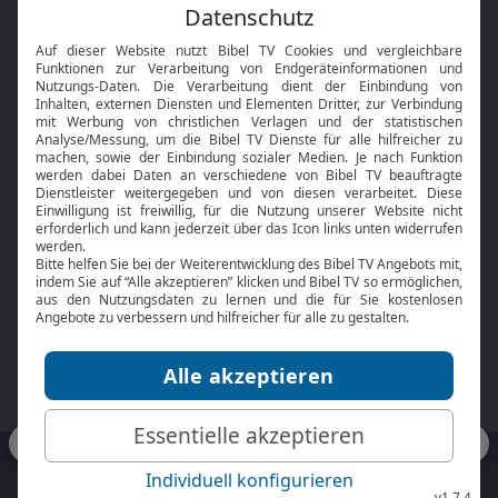
Feiertage
Mobile App
Interviews
Kids App
Neuigkeiten
Smart TV
HbbTV
Bibelthek Online-Bibel
Nächster Gottesdienst
Bibel TV
Service
Über uns
Kontakt
Jobs
TV-Empfang
Presse
FAQ
Mediadaten
bibeltv.de:
Impressum
Datenschutz
Nutzungsbedingungen