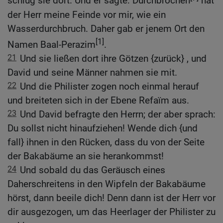
schlug sie dort. Und er sagte: Durchbrochen
hat
der Herr meine Feinde vor mir, wie ein
Wasserdurchbruch. Daher gab er jenem Ort den
[1]
Namen Baal-Perazim
.
21
Und sie ließen dort ihre Götzen {zurück} , und
David und seine Männer nahmen sie mit.
22
Und die Philister zogen noch einmal herauf
und breiteten sich in der Ebene Refaïm aus.
23
Und David befragte den Herrn; der aber sprach:
Du sollst nicht hinaufziehen! Wende dich {und
fall} ihnen in den Rücken, dass du von der Seite
der Bakabäume an sie herankommst!
24
Und sobald du das Geräusch eines
Daherschreitens in den Wipfeln der Bakabäume
hörst, dann beeile dich! Denn dann ist der Herr vor
dir ausgezogen, um das Heerlager der Philister zu