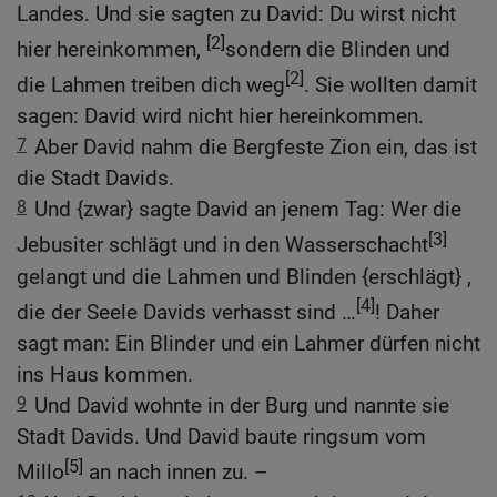
Landes. Und sie sagten zu David: Du wirst nicht
[2]
hier hereinkommen,
sondern die Blinden und
[2]
die Lahmen treiben dich weg
. Sie wollten damit
sagen: David wird nicht hier hereinkommen.
7
Aber David nahm die Bergfeste Zion ein, das ist
die Stadt Davids.
8
Und {zwar} sagte David an jenem Tag: Wer die
[3]
Jebusiter schlägt und in den Wasserschacht
gelangt und die Lahmen und Blinden {erschlägt} ,
[4]
die der Seele Davids verhasst sind …
! Daher
sagt man: Ein Blinder und ein Lahmer dürfen nicht
ins Haus kommen.
9
Und David wohnte in der Burg und nannte sie
Stadt Davids. Und David baute ringsum vom
[5]
Millo
an nach innen zu. –