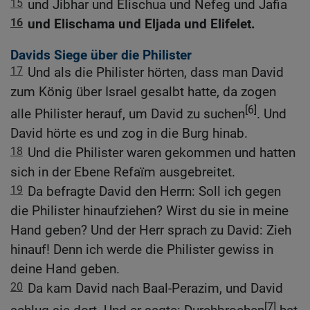
15
und Jibhar und Elischua und Nefeg und Jafia
16
und Elischama und Eljada und Elifelet.
Davids Siege über die Philister
17
Und als die Philister hörten, dass man David
zum König über Israel gesalbt hatte, da zogen
[6]
alle Philister herauf, um David zu suchen
. Und
David hörte es und zog in die Burg hinab.
18
Und die Philister waren gekommen und hatten
sich in der Ebene Refaïm ausgebreitet.
19
Da befragte David den Herrn: Soll ich gegen
die Philister hinaufziehen? Wirst du sie in meine
Hand geben? Und der Herr sprach zu David: Zieh
hinauf! Denn ich werde die Philister gewiss in
deine Hand geben.
20
Da kam David nach Baal-Perazim, und David
[7]