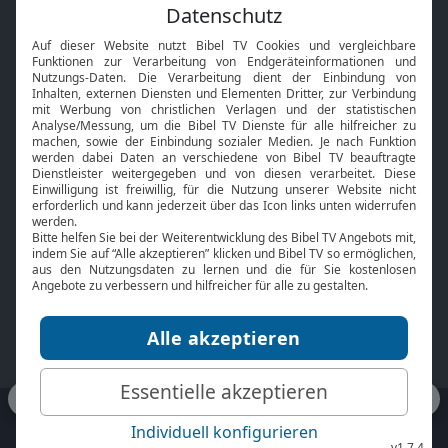
Feiertage
Mobile App
Interviews
Kids App
Neuigkeiten
Smart TV
HbbTV
Bibelthek Online-Bibel
Nächster Gottesdienst
Bibel TV
Service
Über uns
Kontakt
Jobs
TV-Empfang
Presse
FAQ
Mediadaten
bibeltv.de:
Impressum
Datenschutz
Nutzungsbedingungen