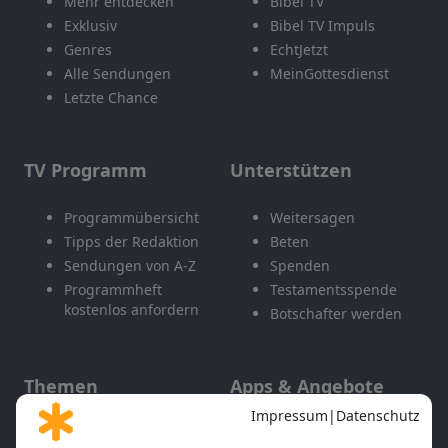
Mehr entdecken
Bibel TV
Exklusiv
Bibel TV Impuls
Genres
EchtJetzt
Alle Sendungen
MeinGottesdienst
Letzte Chance
TV Programm
Unterstützen
Programmübersicht
Weitersagen
Tipps der Redaktion
Beten
Sendungen von A-Z
Spenden
Programmheft
Testamentsspende
kostenlos anfordern
Botschafter werden
Themen
Apps & Angebote
Gott und Bibel erklärt
Newsletter