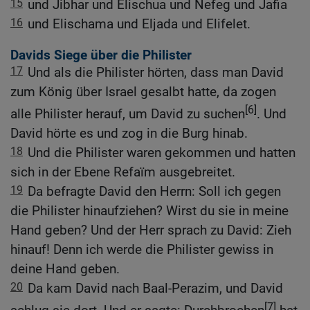
15
und Jibhar und Elischua und Nefeg und Jafia
16
und Elischama und Eljada und Elifelet.
Davids Siege über die Philister
17
Und als die Philister hörten, dass man David
zum König über Israel gesalbt hatte, da zogen
[6]
alle Philister herauf, um David zu suchen
. Und
David hörte es und zog in die Burg hinab.
18
Und die Philister waren gekommen und hatten
sich in der Ebene Refaïm ausgebreitet.
19
Da befragte David den Herrn: Soll ich gegen
die Philister hinaufziehen? Wirst du sie in meine
Hand geben? Und der Herr sprach zu David: Zieh
hinauf! Denn ich werde die Philister gewiss in
deine Hand geben.
20
Da kam David nach Baal-Perazim, und David
[7]