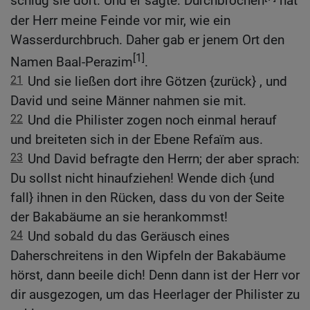
schlug sie dort. Und er sagte: Durchbrochen
hat
der Herr meine Feinde vor mir, wie ein
Wasserdurchbruch. Daher gab er jenem Ort den
[1]
Namen Baal-Perazim
.
21
Und sie ließen dort ihre Götzen {zurück} , und
David und seine Männer nahmen sie mit.
22
Und die Philister zogen noch einmal herauf
und breiteten sich in der Ebene Refaïm aus.
23
Und David befragte den Herrn; der aber sprach:
Du sollst nicht hinaufziehen! Wende dich {und
fall} ihnen in den Rücken, dass du von der Seite
der Bakabäume an sie herankommst!
24
Und sobald du das Geräusch eines
Daherschreitens in den Wipfeln der Bakabäume
hörst, dann beeile dich! Denn dann ist der Herr vor
dir ausgezogen, um das Heerlager der Philister zu