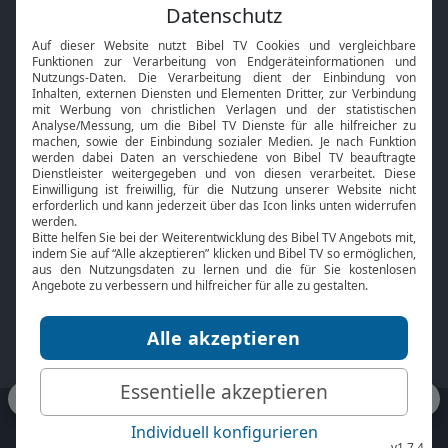
Feiertage
Mobile App
Interviews
Kids App
Neuigkeiten
Smart TV
HbbTV
Bibelthek Online-Bibel
Nächster Gottesdienst
Bibel TV
Service
Über uns
Kontakt
Jobs
TV-Empfang
Presse
FAQ
Mediadaten
bibeltv.de:
Impressum
Datenschutz
Nutzungsbedingungen