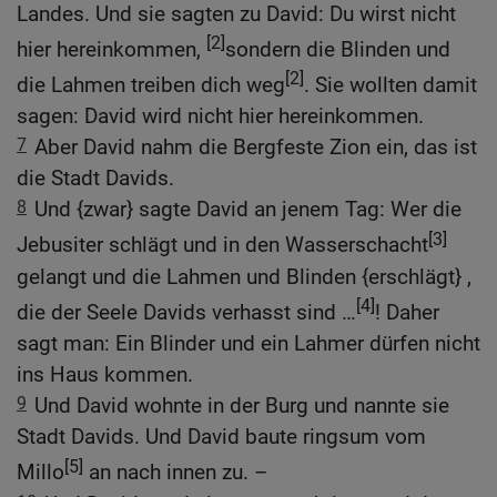
Landes. Und sie sagten zu David: Du wirst nicht
[2]
hier hereinkommen,
sondern die Blinden und
[2]
die Lahmen treiben dich weg
. Sie wollten damit
sagen: David wird nicht hier hereinkommen.
7
Aber David nahm die Bergfeste Zion ein, das ist
die Stadt Davids.
8
Und {zwar} sagte David an jenem Tag: Wer die
[3]
Jebusiter schlägt und in den Wasserschacht
gelangt und die Lahmen und Blinden {erschlägt} ,
[4]
die der Seele Davids verhasst sind …
! Daher
sagt man: Ein Blinder und ein Lahmer dürfen nicht
ins Haus kommen.
9
Und David wohnte in der Burg und nannte sie
Stadt Davids. Und David baute ringsum vom
[5]
Millo
an nach innen zu. –