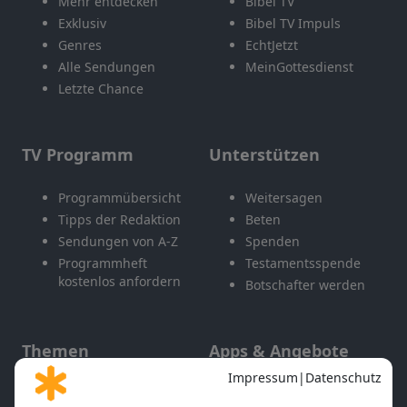
Mehr entdecken
Bibel TV
Exklusiv
Bibel TV Impuls
Genres
EchtJetzt
Alle Sendungen
MeinGottesdienst
Letzte Chance
TV Programm
Unterstützen
Programmübersicht
Weitersagen
Tipps der Redaktion
Beten
Sendungen von A-Z
Spenden
Programmheft
Testamentsspende
kostenlos anfordern
Botschafter werden
Themen
Apps & Angebote
Gott und Bibel erklärt
Newsletter