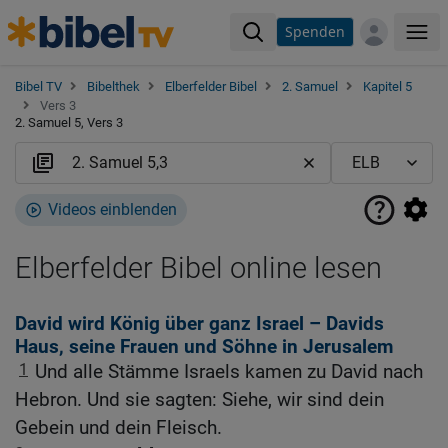
Spenden
Me
Bibel TV
Bibelthek
Elberfelder Bibel
2. Samuel
Kapitel 5
Vers 3
2. Samuel 5, Vers 3
Videos einblenden
Elberfelder Bibel online lesen
David wird König über ganz Israel – Davids
Haus, seine Frauen und Söhne in Jerusalem
1
Und alle Stämme Israels kamen zu David nach
Hebron. Und sie sagten: Siehe, wir sind dein
Gebein und dein Fleisch.