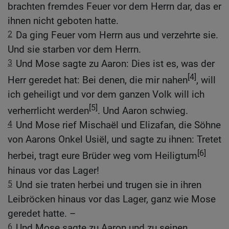
brachten fremdes Feuer vor dem Herrn dar, das er
ihnen nicht geboten hatte.
2
Da ging Feuer vom Herrn aus und verzehrte sie.
Und sie starben vor dem Herrn.
3
Und Mose sagte zu Aaron: Dies ist es, was der
[4]
Herr geredet hat: Bei denen, die mir nahen
, will
ich geheiligt und vor dem ganzen Volk will ich
[5]
verherrlicht werden
. Und Aaron schwieg.
4
Und Mose rief Mischaël und Elizafan, die Söhne
von Aarons Onkel Usiël, und sagte zu ihnen: Tretet
[6]
herbei, tragt eure Brüder weg vom Heiligtum
hinaus vor das Lager!
5
Und sie traten herbei und trugen sie in ihren
Leibröcken hinaus vor das Lager, ganz wie Mose
geredet hatte. –
6
Und Mose sagte zu Aaron und zu seinen