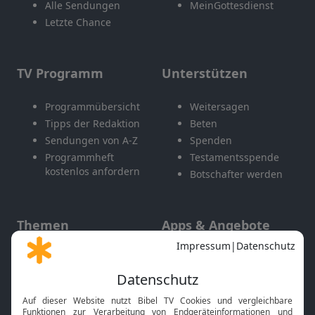
Alle Sendungen
MeinGottesdienst
Letzte Chance
TV Programm
Unterstützen
Programmübersicht
Weitersagen
Tipps der Redaktion
Beten
Sendungen von A-Z
Spenden
Programmheft
Testamentsspende
kostenlos anfordern
Botschafter werden
Themen
Apps & Angebote
Gott und Bibel erklärt
Newsletter
Feiertage
Mobile App
Interviews
Kids App
Neuigkeiten
Smart TV