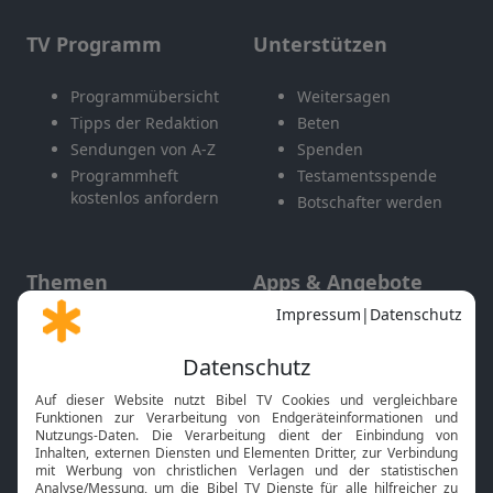
TV Programm
Unterstützen
Programmübersicht
Weitersagen
Tipps der Redaktion
Beten
Sendungen von A-Z
Spenden
Programmheft
Testamentsspende
kostenlos anfordern
Botschafter werden
Themen
Apps & Angebote
Gott und Bibel erklärt
Newsletter
Feiertage
Mobile App
Interviews
Kids App
Neuigkeiten
Smart TV
HbbTV
Bibelthek Online-Bibel
Nächster Gottesdienst