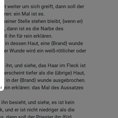
ut weiter um sich greift, dann soll der
lären: ein Mal ist es.
seiner Stelle stehen bleibt, {wenn er}
at, dann ist es die Narbe des
ll ihn für rein erklären.
h, in dessen Haut, eine {Brand} wunde
g der Wunde wird ein weiß-rötlicher oder
ht ihn, und siehe, das Haar im Fleck ist
r erscheint tiefer als die {übrige} Haut,
 ist in der {Brand} wunde ausgebrochen.
 unrein erklären: das Mal des Aussatzes
ihn besieht, und siehe, es ist kein
 und er ist nicht niedriger als die
s, dann soll der Priester ihn {für}