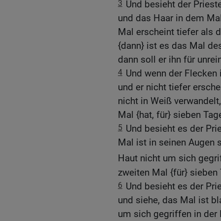
3
Und besieht der Priest
und das Haar in dem Mal
Mal erscheint tiefer als 
{dann} ist es das Mal des
dann soll er ihn für unrei
4
Und wenn der Flecken i
und er nicht tiefer ersch
nicht in Weiß verwandelt,
Mal {hat, für} sieben Tag
5
Und besieht es der Pri
Mal ist in seinen Augen 
Haut nicht um sich gegrif
zweiten Mal {für} sieben
6
Und besieht es der Pri
und siehe, das Mal ist b
um sich gegriffen in der H