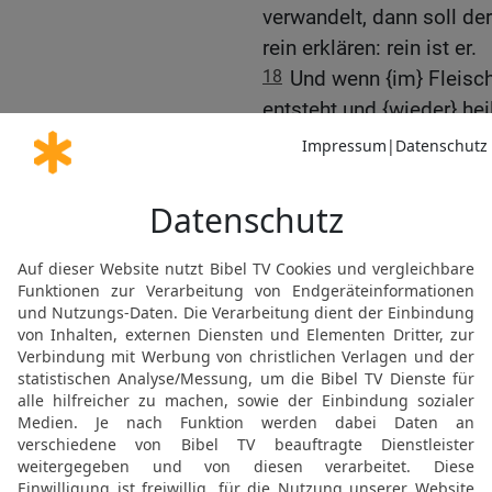
verwandelt, dann soll der 
rein erklären: rein ist er.
18
Und wenn {im} Fleisch
entsteht und {wieder} heil
19
und es entsteht an de
Erhöhung oder ein weiß-r
Priester zeigen.
20
Und besieht {ihn} der 
erscheint niedriger als d
in Weiß verwandelt, dann s
das Mal des Aussatzes is
ausgebrochen.
21
Wenn der Priester ihn 
Haar darin, und der Flec
Haut und ist blass, dann 
einschließen.