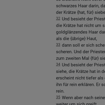
schwarzes Haar darin, dan
der Krätze {hat, für} sie
32
Und besieht der Pries
die Krätze hat nicht um s
goldglänzendes Haar darin
als die {übrige} Haut,
33
dann soll er sich sche
scheren. Und der Priester 
zum zweiten Mal {für} si
34
Und besieht der Pries
siehe, die Krätze hat in 
erscheint nicht tiefer als
ihn für rein erklären. Er 
rein.
35
Wenn aber nach seiner
weiter um sich greift,