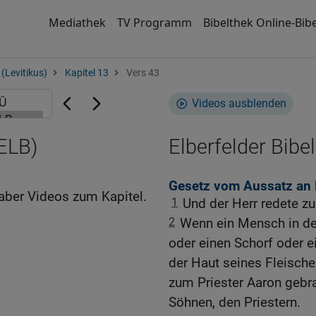
Mediathek
TV Programm
Bibelthek Online-Bibe
(Levitikus)
Kapitel 13
Vers 43
Videos ausblenden
(ELB)
Elberfelder Bibel
Gesetz vom Aussatz an
aber Videos zum Kapitel.
1
Und der Herr redete z
2
Wenn ein Mensch in de
oder einen Schorf oder 
der Haut seines Fleische
zum Priester Aaron gebr
Söhnen, den Priestern.