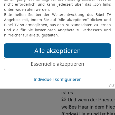
22
Wenn er aber in der Ha
Priester ihn für unrein erk
23
Und wenn der Fleck an 
nicht um sich gegriffen h
Geschwürs. Der Priester so
24
Oder wenn {im} Fleisc
entsteht, und die Bildun
weißer Fleck,
25
und der Priester besie
in Weiß verwandelt, und e
{dann} ist es Aussatz; er
Der Priester soll ihn für
ist es.
26
Und wenn der Priester 
weißes Haar in dem Fleck,
{übrige} Haut und ist blas