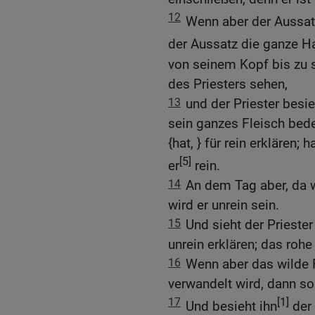
12
Wenn aber der Aussatz
der Aussatz die ganze H
von seinem Kopf bis zu 
des Priesters sehen,
13
und der Priester besie
sein ganzes Fleisch bede
{hat, } für rein erklären;
[5]
er
rein.
14
An dem Tag aber, da w
wird er unrein sein.
15
Und sieht der Priester
unrein erklären; das rohe 
16
Wenn aber das wilde 
verwandelt wird, dann so
17
[1]
Und besieht ihn
der 