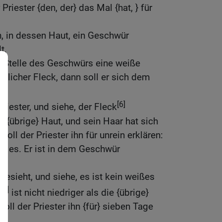
Priester {den, der} das Mal {hat, } für
, in dessen Haut, ein Geschwür
t,
r Stelle des Geschwürs eine weiße
ötlicher Fleck, dann soll er sich dem
[6]
Priester, und siehe, der Fleck
ie {übrige} Haut, und sein Haar hat sich
oll der Priester ihn für unrein erklären:
t es. Er ist in dem Geschwür
besieht, und siehe, es ist kein weißes
[6]
k
ist nicht niedriger als die {übrige}
soll der Priester ihn {für} sieben Tage