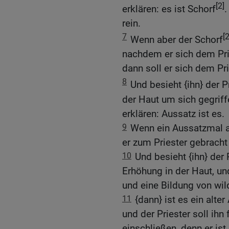
[2]
erklären: es ist Schorf
.
rein.
7
[2
Wenn aber der Schorf
nachdem er sich dem Prie
dann soll er sich dem Pr
8
Und besieht {ihn} der P
der Haut um sich gegriffe
erklären: Aussatz ist es.
9
Wenn ein Aussatzmal a
er zum Priester gebracht
10
Und besieht {ihn} der 
Erhöhung in der Haut, un
und eine Bildung von wil
11
{dann} ist es ein alte
und der Priester soll ihn f
einschließen, denn er ist 