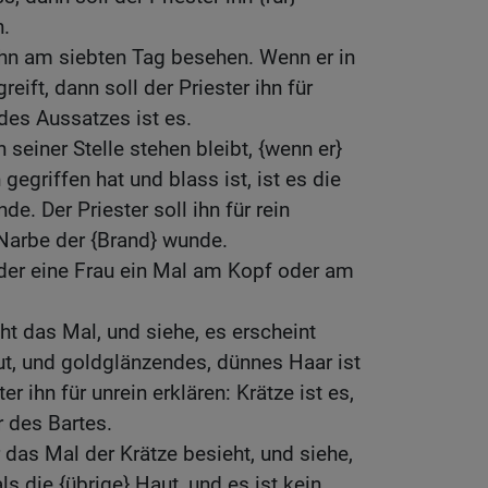
n.
 ihn am siebten Tag besehen. Wenn er in
eift, dann soll der Priester ihn für
 des Aussatzes ist es.
seiner Stelle stehen bleibt, {wenn er}
gegriffen hat und blass ist, ist es die
e. Der Priester soll ihn für rein
 Narbe der {Brand} wunde.
er eine Frau ein Mal am Kopf oder am
ht das Mal, und siehe, es erscheint
aut, und goldglänzendes, dünnes Haar ist
er ihn für unrein erklären: Krätze ist es,
 des Bartes.
 das Mal der Krätze besieht, und siehe,
als die {übrige} Haut, und es ist kein