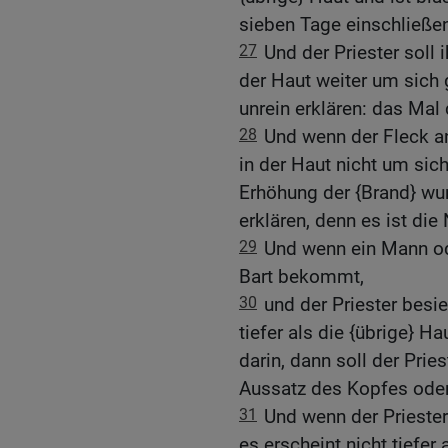
sieben Tage einschließe
27
Und der Priester soll
der Haut weiter um sich gr
unrein erklären: das Mal
28
Und wenn der Fleck an 
in der Haut nicht um sich 
Erhöhung der {Brand} wund
erklären, denn es ist die
29
Und wenn ein Mann od
Bart bekommt,
30
und der Priester besie
tiefer als die {übrige} H
darin, dann soll der Priest
Aussatz des Kopfes oder
31
Und wenn der Priester
es erscheint nicht tiefer 