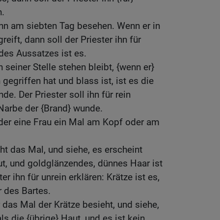
n.
 ihn am siebten Tag besehen. Wenn er in
eift, dann soll der Priester ihn für
 des Aussatzes ist es.
seiner Stelle stehen bleibt, {wenn er}
gegriffen hat und blass ist, ist es die
e. Der Priester soll ihn für rein
 Narbe der {Brand} wunde.
er eine Frau ein Mal am Kopf oder am
ht das Mal, und siehe, es erscheint
aut, und goldglänzendes, dünnes Haar ist
er ihn für unrein erklären: Krätze ist es,
 des Bartes.
 das Mal der Krätze besieht, und siehe,
als die {übrige} Haut, und es ist kein