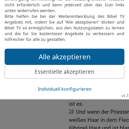
22
Wenn er aber in der Ha
Priester ihn für unrein erk
23
Und wenn der Fleck an 
nicht um sich gegriffen h
Geschwürs. Der Priester so
24
Oder wenn {im} Fleisc
entsteht, und die Bildun
weißer Fleck,
25
und der Priester besie
in Weiß verwandelt, und e
{dann} ist es Aussatz; er
Der Priester soll ihn für
ist es.
26
Und wenn der Priester 
weißes Haar in dem Fleck,
{übrige} Haut und ist blas