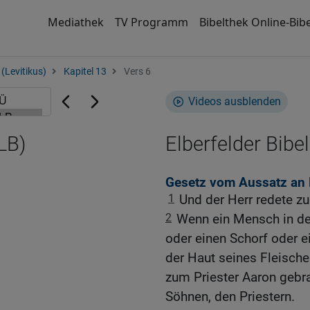
Mediathek
TV Programm
Bibelthek Online-Bibe
(Levitikus)
Kapitel 13
Vers 6
Videos ausblenden
LB)
Elberfelder Bibel
Gesetz vom Aussatz an
1
Und der Herr redete z
2
Wenn ein Mensch in de
oder einen Schorf oder 
der Haut seines Fleische
zum Priester Aaron gebr
Söhnen, den Priestern.