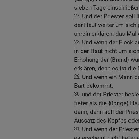
sieben Tage einschließe
27
Und der Priester soll
der Haut weiter um sich gr
unrein erklären: das Mal
28
Und wenn der Fleck an 
in der Haut nicht um sich 
Erhöhung der {Brand} wund
erklären, denn es ist die
29
Und wenn ein Mann od
Bart bekommt,
30
und der Priester besie
tiefer als die {übrige} H
darin, dann soll der Priest
Aussatz des Kopfes oder
31
Und wenn der Priester
es erscheint nicht tiefer 