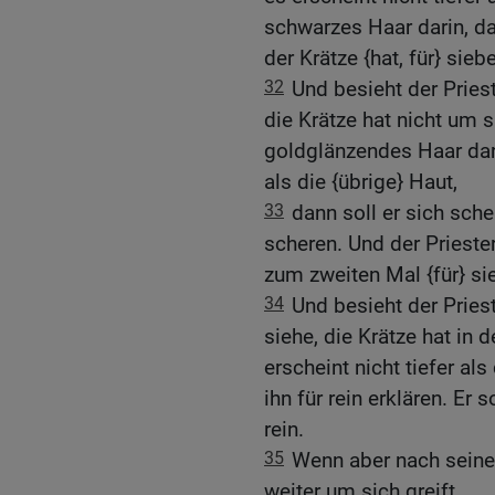
schwarzes Haar darin, dan
der Krätze {hat, für} sie
32
Und besieht der Pries
die Krätze hat nicht um s
goldglänzendes Haar darin
als die {übrige} Haut,
33
dann soll er sich sche
scheren. Und der Priester 
zum zweiten Mal {für} si
34
Und besieht der Pries
siehe, die Krätze hat in 
erscheint nicht tiefer als
ihn für rein erklären. Er 
rein.
35
Wenn aber nach seiner
weiter um sich greift,