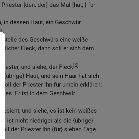
Priester {den, der} das Mal {hat, } für
, in dessen Haut, ein Geschwür
t,
r Stelle des Geschwürs eine weiße
ötlicher Fleck, dann soll er sich dem
[6]
Priester, und siehe, der Fleck
ie {übrige} Haut, und sein Haar hat sich
oll der Priester ihn für unrein erklären:
t es. Er ist in dem Geschwür
besieht, und siehe, es ist kein weißes
[6]
k
ist nicht niedriger als die {übrige}
soll der Priester ihn {für} sieben Tage