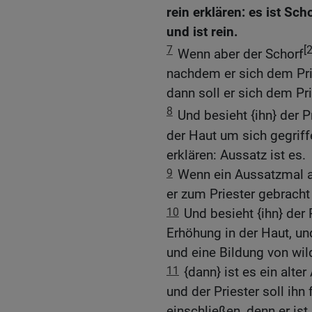
rein erklären: es ist Sch
und ist rein.
7
[2
Wenn aber der Schorf
nachdem er sich dem Prie
dann soll er sich dem Pr
8
Und besieht {ihn} der P
der Haut um sich gegriffe
erklären: Aussatz ist es.
9
Wenn ein Aussatzmal a
er zum Priester gebracht
10
Und besieht {ihn} der 
Erhöhung in der Haut, un
und eine Bildung von wil
11
{dann} ist es ein alte
und der Priester soll ihn f
einschließen, denn er ist 