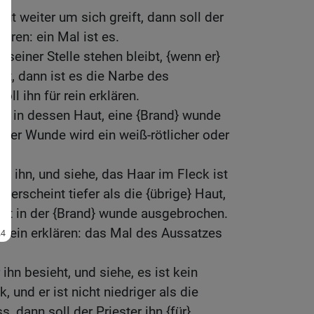
ut weiter um sich greift, dann soll der
lären: ein Mal ist es.
seiner Stelle stehen bleibt, {wenn er}
at, dann ist es die Narbe des
ll ihn für rein erklären.
h, in dessen Haut, eine {Brand} wunde
g der Wunde wird ein weiß-rötlicher oder
ht ihn, und siehe, das Haar im Fleck ist
r erscheint tiefer als die {übrige} Haut,
 ist in der {Brand} wunde ausgebrochen.
 unrein erklären: das Mal des Aussatzes
ihn besieht, und siehe, es ist kein
 und er ist nicht niedriger als die
s, dann soll der Priester ihn {für}