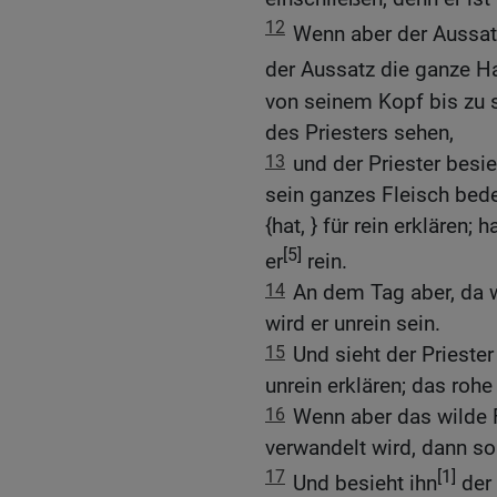
12
Wenn aber der Aussatz
der Aussatz die ganze H
von seinem Kopf bis zu 
des Priesters sehen,
13
und der Priester besie
sein ganzes Fleisch bede
{hat, } für rein erklären;
[5]
er
rein.
14
An dem Tag aber, da w
wird er unrein sein.
15
Und sieht der Priester
unrein erklären; das rohe 
16
Wenn aber das wilde 
verwandelt wird, dann so
17
[1]
Und besieht ihn
der 