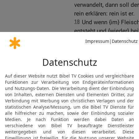
verwandelt, dann soll der 
rein erklären: rein ist er.
18
Und wenn {im} Fleisch
entsteht und {wieder} heil
19
und es entsteht an de
Erhöhung oder ein weiß-r
Priester zeigen.
20
Und besieht {ihn} der 
erscheint niedriger als d
in Weiß verwandelt, dann s
das Mal des Aussatzes is
ausgebrochen.
21
Wenn der Priester ihn 
Haar darin, und der Flec
Haut und ist blass, dann 
einschließen.