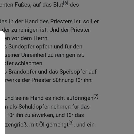
[6]
chten Fußes, auf das Blut
des
das in der Hand des Priesters ist, soll er
der zu reinigen ist. Und der Priester
irken vor dem Herrn.
 das Sündopfer opfern und für den
 seiner Unreinheit zu reinigen ist.
opfer schlachten.
 das Brandopfer und das Speisopfer auf
 erwirke der Priester Sühnung für ihn:
[7]
st und seine Hand es nicht aufbringen
Lamm als Schuldopfer nehmen für das
 für ihn zu erwirken, und für das
[3]
Weizengrieß, mit Öl gemengt
, und ein