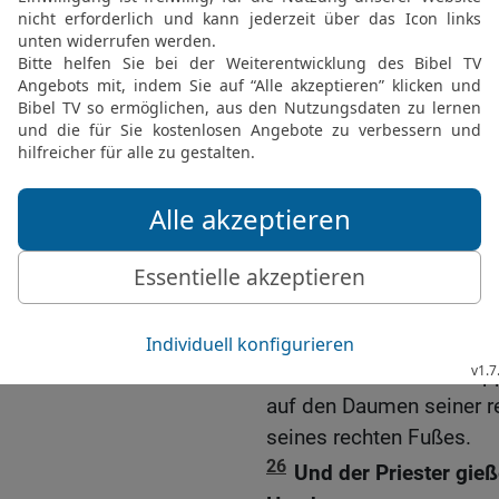
22
und zwei Turteltauben
[7]
Hand aufbringen
kann: 
ein Brandopfer sein.
23
Und er soll sie am ac
bringen an den Eingang 
Herrn.
24
Und der Priester ne
das Log Öl, und der Prie
dem Herrn.
25
Und er schlachte das
Priester nehme {etwas} 
es auf das rechte Ohrläp
auf den Daumen seiner r
seines rechten Fußes.
26
Und der Priester gieß