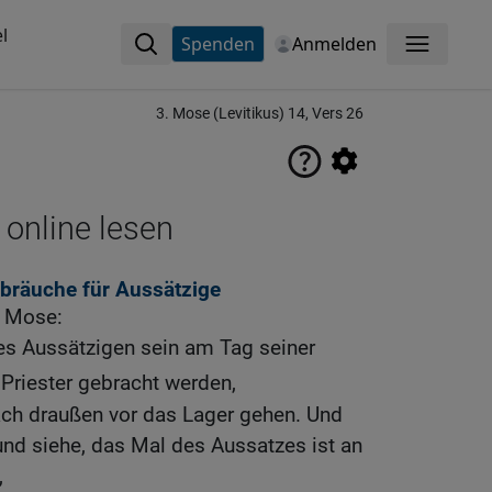
l
Spenden
Anmelden
Menü
3. Mose (Levitikus) 14, Vers 26
 online lesen
bräuche für Aussätzige
u Mose:
es Aussätzigen sein am Tag seiner
 Priester gebracht werden,
nach draußen vor das Lager gehen. Und
 und siehe, das Mal des Aussatzes ist an
,