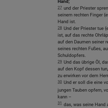
Hand;
27
und der Priester spr
seinem rechten Finger {e
Hand ist.
28
Und der Priester tue 
ist, auf das rechte Ohrlä
auf den Daumen seiner r
seines rechten Fußes, au
Schuldopfers.
29
Und das übrige Öl, das
auf den Kopf dessen tun, 
zu erwirken vor dem Herr
30
Und er soll die eine 
jungen Tauben opfern, v
kann –
31
das, was seine Hand 