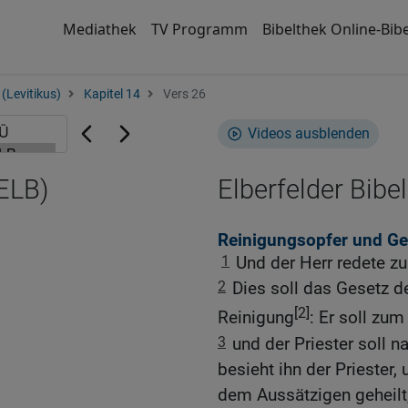
Mediathek
TV Programm
Bibelthek Online-Bibe
(Levitikus)
Kapitel 14
Vers 26
Videos ausblenden
(ELB)
Elberfelder Bibel
Reinigungsopfer und Ge
1
Und der Herr redete z
2
Dies soll das Gesetz d
[2]
Reinigung
: Er soll zum
3
und der Priester soll 
besieht ihn der Priester,
dem Aussätzigen geheilt