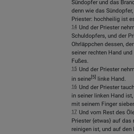
Sündopfer und das Brando
denn wie das Sündopfer,
Priester: hochheilig ist e
14
Und der Priester neh
Schuldopfers, und der Pr
Ohrläppchen dessen, der 
seiner rechten Hand und 
Fußes.
15
Und der Priester neh
[5]
in seine
linke Hand.
16
Und der Priester tauch
in seiner linken Hand is
mit seinem Finger siebe
17
Und vom Rest des Öles
Priester {etwas} auf das
reinigen ist, und auf de