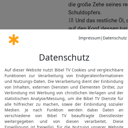
die große Zehe seines re
Schuldopfers.
18
Und das restliche Öl, 
auf den Kopf dessen tun, 
soll Sühnung für ihn erw
19
Und der Priester soll
Sühnung erwirken, der von
Danach soll er das Brand
20
Und der Priester soll
dem Altar opfern. Und so
dann ist er rein.
21
Wenn er aber gering i
kann, dann soll er ein 
Schwingopfer, um Sühnung
Speisopfer ein Zehntel 
Log Öl