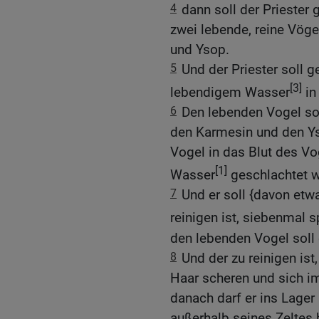
4
dann soll der Priester g
zwei lebende, reine Vög
und Ysop.
5
Und der Priester soll g
[3]
lebendigem Wasser
in
6
Den lebenden Vogel sol
den Karmesin und den Ys
Vogel in das Blut des V
[1]
Wasser
geschlachtet w
7
Und er soll {davon etw
reinigen ist, siebenmal s
den lebenden Vogel soll e
8
Und der zu reinigen ist
Haar scheren und sich im
danach darf er ins Lager
außerhalb seines Zeltes 