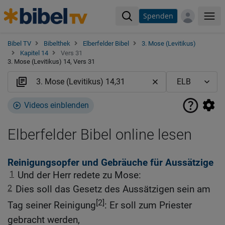
Spenden
Me
Bibel TV
Bibelthek
Elberfelder Bibel
3. Mose (Levitikus)
Kapitel 14
Vers 31
3. Mose (Levitikus) 14, Vers 31
Videos einblenden
Elberfelder Bibel online lesen
Reinigungsopfer und Gebräuche für Aussätzige
1
Und der Herr redete zu Mose:
2
Dies soll das Gesetz des Aussätzigen sein am
[2]
Tag seiner Reinigung
: Er soll zum Priester
gebracht werden,