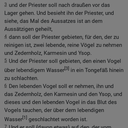
3
und der Priester soll nach draußen vor das
Lager gehen. Und besieht ihn der Priester, und
siehe, das Mal des Aussatzes ist an dem
Aussätzigen geheilt,
4
dann soll der Priester gebieten, für den, der zu
reinigen ist, zwei lebende, reine Vögel zu nehmen
und Zedernholz, Karmesin und Ysop.
5
Und der Priester soll gebieten, den einen Vogel
[3]
über lebendigem Wasser
in ein Tongefäß hinein
zu schlachten.
6
Den lebenden Vogel soll er nehmen, ihn und
das Zedernholz, den Karmesin und den Ysop, und
dieses und den lebenden Vogel in das Blut des
Vogels tauchen, der über dem lebendigen
[1]
Wasser
geschlachtet worden ist.
7
Und er soll {davon etwas} auf den, der vom