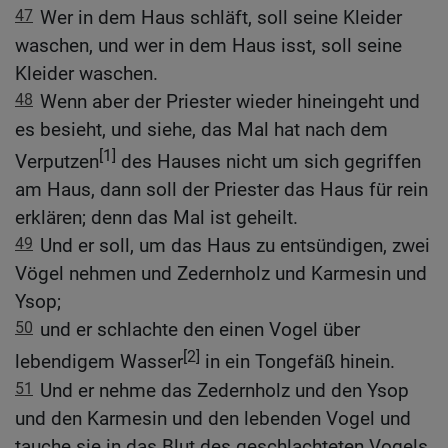
47
Wer in dem Haus schläft, soll seine Kleider
waschen, und wer in dem Haus isst, soll seine
Kleider waschen.
48
Wenn aber der Priester wieder hineingeht und
es besieht, und siehe, das Mal hat nach dem
[1]
Verputzen
des Hauses nicht um sich gegriffen
am Haus, dann soll der Priester das Haus für rein
erklären; denn das Mal ist geheilt.
49
Und er soll, um das Haus zu entsündigen, zwei
Vögel nehmen und Zedernholz und Karmesin und
Ysop;
50
und er schlachte den einen Vogel über
[2]
lebendigem Wasser
in ein Tongefäß hinein.
51
Und er nehme das Zedernholz und den Ysop
und den Karmesin und den lebenden Vogel und
tauche sie in das Blut des geschlachteten Vogels