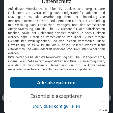
Interviews
Kids App
Neuigkeiten
Smart TV
HbbTV
Bibelthek Online-Bibel
Nächster Gottesdienst
Bibel TV
Service
Über uns
Kontakt
Jobs
TV-Empfang
Presse
FAQ
Mediadaten
bibeltv.de:
Impressum
Datenschutz
Nutzungsbedingungen