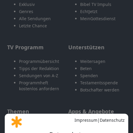
Exklusiv
Bibel TV Impuls
Genres
EchtJetzt
Alle Sendungen
MeinGottesdienst
Letzte Chance
TV Programm
Unterstützen
Programmübersicht
Weitersagen
Tipps der Redaktion
Beten
Sendungen von A-Z
Spenden
Programmheft
Testamentsspende
kostenlos anfordern
Botschafter werden
Themen
Apps & Angebote
Gott und Bibel erklärt
Newsletter
Feiertage
Mobile App