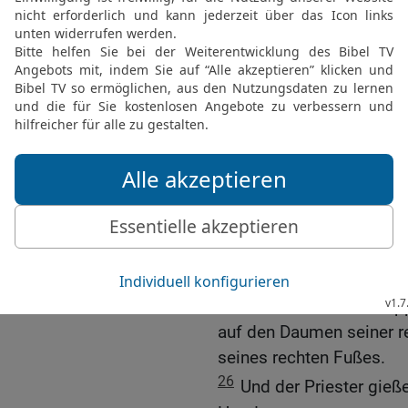
22
und zwei Turteltauben
[7]
Hand aufbringen
kann: 
ein Brandopfer sein.
23
Und er soll sie am ac
bringen an den Eingang 
Herrn.
24
Und der Priester ne
das Log Öl, und der Prie
dem Herrn.
25
Und er schlachte das
Priester nehme {etwas} 
es auf das rechte Ohrläp
auf den Daumen seiner r
seines rechten Fußes.
26
Und der Priester gieß