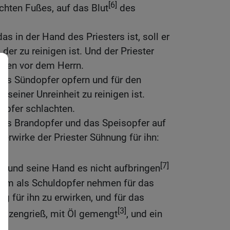
[6]
chten Fußes, auf das Blut
des
das in der Hand des Priesters ist, soll er
der zu reinigen ist. Und der Priester
irken vor dem Herrn.
 das Sündopfer opfern und für den
 seiner Unreinheit zu reinigen ist.
opfer schlachten.
 das Brandopfer und das Speisopfer auf
 erwirke der Priester Sühnung für ihn:
[7]
st und seine Hand es nicht aufbringen
Lamm als Schuldopfer nehmen für das
 für ihn zu erwirken, und für das
[3]
Weizengrieß, mit Öl gemengt
, und ein