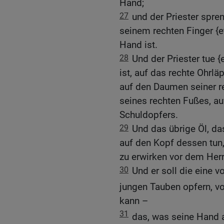
Hand;
27
und der Priester spr
seinem rechten Finger {e
Hand ist.
28
Und der Priester tue 
ist, auf das rechte Ohrlä
auf den Daumen seiner r
seines rechten Fußes, au
Schuldopfers.
29
Und das übrige Öl, das
auf den Kopf dessen tun, 
zu erwirken vor dem Herr
30
Und er soll die eine 
jungen Tauben opfern, v
kann –
31
das, was seine Hand 