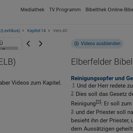
Mediathek
TV Programm
Bibelthek Online-Bibe
(Levitikus)
Kapitel 14
Vers 40
Videos ausblenden
(ELB)
Elberfelder Bibel
Reinigungsopfer und Ge
aber Videos zum Kapitel.
1
Und der Herr redete z
2
Dies soll das Gesetz d
[2]
Reinigung
: Er soll zum
3
und der Priester soll 
besieht ihn der Priester,
dem Aussätzigen geheilt