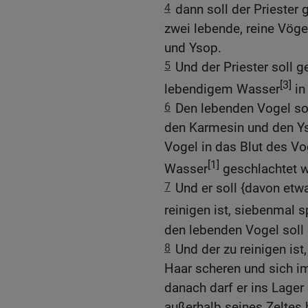
4
dann soll der Priester g
zwei lebende, reine Vög
und Ysop.
5
Und der Priester soll g
[3]
lebendigem Wasser
in
6
Den lebenden Vogel sol
den Karmesin und den Ys
Vogel in das Blut des V
[1]
Wasser
geschlachtet w
7
Und er soll {davon etw
reinigen ist, siebenmal s
den lebenden Vogel soll e
8
Und der zu reinigen ist
Haar scheren und sich im
danach darf er ins Lager
außerhalb seines Zeltes 