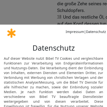
die große Zehe seines re
Schuldopfers.
18
Und das restliche Öl, 
auf den Kopf dessen tun, 
soll Sühnung für ihn erw
19
Und der Priester soll
Sühnung erwirken, der von
Danach soll er das Brand
20
Und der Priester soll
dem Altar opfern. Und so
dann ist er rein.
21
Wenn er aber gering i
kann, dann soll er ein 
Schwingopfer, um Sühnung
Speisopfer ein Zehntel 
Log Öl