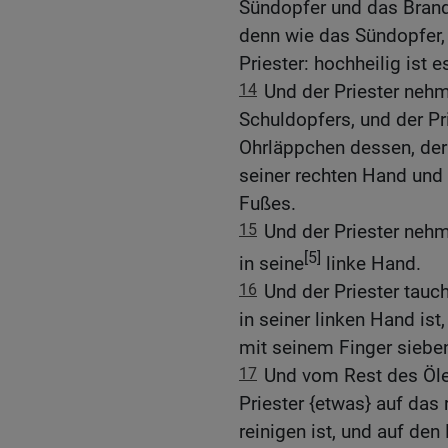
Sündopfer und das Brando
denn wie das Sündopfer,
Priester: hochheilig ist e
14
Und der Priester neh
Schuldopfers, und der Pr
Ohrläppchen dessen, der 
seiner rechten Hand und 
Fußes.
15
Und der Priester neh
[5]
in seine
linke Hand.
16
Und der Priester tauch
in seiner linken Hand is
mit seinem Finger siebe
17
Und vom Rest des Öles
Priester {etwas} auf das
reinigen ist, und auf de