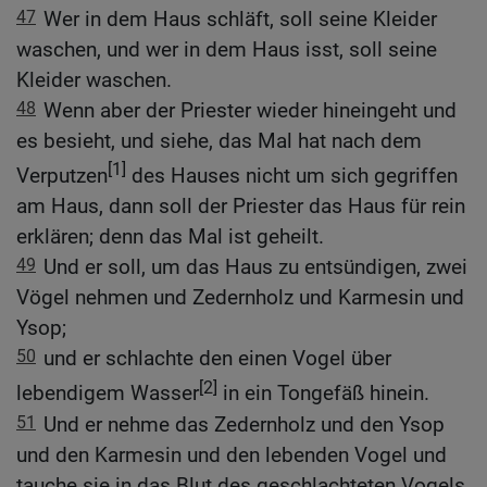
47
Wer in dem Haus schläft, soll seine Kleider
waschen, und wer in dem Haus isst, soll seine
Kleider waschen.
48
Wenn aber der Priester wieder hineingeht und
es besieht, und siehe, das Mal hat nach dem
[1]
Verputzen
des Hauses nicht um sich gegriffen
am Haus, dann soll der Priester das Haus für rein
erklären; denn das Mal ist geheilt.
49
Und er soll, um das Haus zu entsündigen, zwei
Vögel nehmen und Zedernholz und Karmesin und
Ysop;
50
und er schlachte den einen Vogel über
[2]
lebendigem Wasser
in ein Tongefäß hinein.
51
Und er nehme das Zedernholz und den Ysop
und den Karmesin und den lebenden Vogel und
tauche sie in das Blut des geschlachteten Vogels