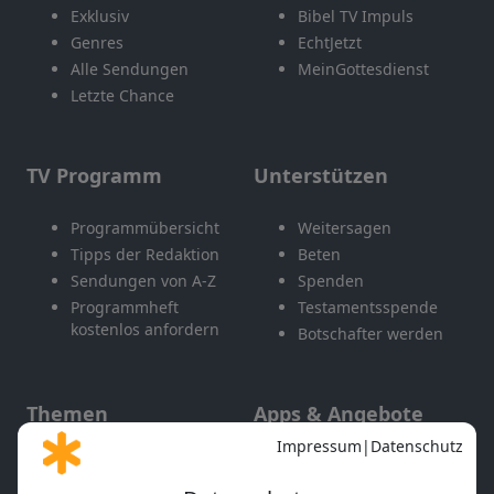
Exklusiv
Bibel TV Impuls
Genres
EchtJetzt
Alle Sendungen
MeinGottesdienst
Letzte Chance
TV Programm
Unterstützen
Programmübersicht
Weitersagen
Tipps der Redaktion
Beten
Sendungen von A-Z
Spenden
Programmheft
Testamentsspende
kostenlos anfordern
Botschafter werden
Themen
Apps & Angebote
Gott und Bibel erklärt
Newsletter
Feiertage
Mobile App