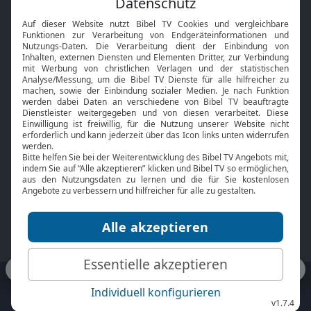
Interviews
Kids App
Neuigkeiten
Smart TV
HbbTV
Bibelthek Online-Bibel
Nächster Gottesdienst
Bibel TV
Service
Über uns
Kontakt
Jobs
TV-Empfang
Presse
FAQ
Mediadaten
bibeltv.de:
Impressum
Datenschutz
Nutzungsbedingungen