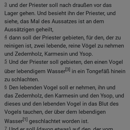
3
und der Priester soll nach draußen vor das
Lager gehen. Und besieht ihn der Priester, und
siehe, das Mal des Aussatzes ist an dem
Aussätzigen geheilt,
4
dann soll der Priester gebieten, für den, der zu
reinigen ist, zwei lebende, reine Vögel zu nehmen
und Zedernholz, Karmesin und Ysop.
5
Und der Priester soll gebieten, den einen Vogel
[3]
über lebendigem Wasser
in ein Tongefäß hinein
zu schlachten.
6
Den lebenden Vogel soll er nehmen, ihn und
das Zedernholz, den Karmesin und den Ysop, und
dieses und den lebenden Vogel in das Blut des
Vogels tauchen, der über dem lebendigen
[1]
Wasser
geschlachtet worden ist.
7
Und er soll {davon etwas} auf den, der vom