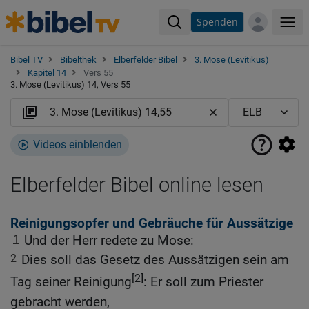
Spenden
Me
Bibel TV
Bibelthek
Elberfelder Bibel
3. Mose (Levitikus)
Kapitel 14
Vers 55
3. Mose (Levitikus) 14, Vers 55
Videos einblenden
Elberfelder Bibel online lesen
Reinigungsopfer und Gebräuche für Aussätzige
1
Und der Herr redete zu Mose:
2
Dies soll das Gesetz des Aussätzigen sein am
[2]
Tag seiner Reinigung
: Er soll zum Priester
gebracht werden,