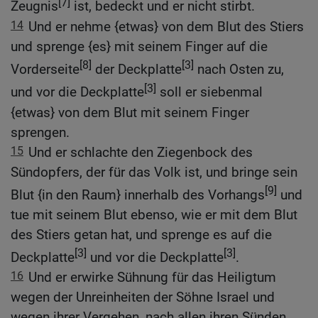
[7]
Zeugnis
ist, bedeckt und er nicht stirbt.
14
Und er nehme {etwas} von dem Blut des Stiers
und sprenge {es} mit seinem Finger auf die
[8]
[3]
Vorderseite
der Deckplatte
nach Osten zu,
[3]
und vor die Deckplatte
soll er siebenmal
{etwas} von dem Blut mit seinem Finger
sprengen.
15
Und er schlachte den Ziegenbock des
Sündopfers, der für das Volk ist, und bringe sein
[9]
Blut {in den Raum} innerhalb des Vorhangs
und
tue mit seinem Blut ebenso, wie er mit dem Blut
des Stiers getan hat, und sprenge es auf die
[3]
[3]
Deckplatte
und vor die Deckplatte
.
16
Und er erwirke Sühnung für das Heiligtum
wegen der Unreinheiten der Söhne Israel und
wegen ihrer Vergehen, nach allen ihren Sünden.