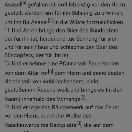
[5]
Asasel
gefallen ist, soll lebendig vor den Herrn
gestellt werden, um für ihn Sühnung zu erwirken,
[5]
um ihn für Asasel
in die Wüste fortzuschicken.
11
Und Aaron bringe den Stier des Sündopfers,
der für ihn ist, herbei und tue Sühnung für sich
und für sein Haus und schlachte den Stier des
Sündopfers, der für ihn ist.
12
Und er nehme eine Pfanne voll Feuerkohlen
[6]
von dem Altar vor
dem Herrn und seine beiden
Hände voll von wohlriechendem, klein
gestoßenem Räucherwerk und bringe es {in den
[2]
Raum} innerhalb des Vorhangs
.
13
Und er lege das Räucherwerk auf das Feuer
vor den Herrn, damit die Wolke des
[3]
Räucherwerks die Deckplatte
, die auf dem