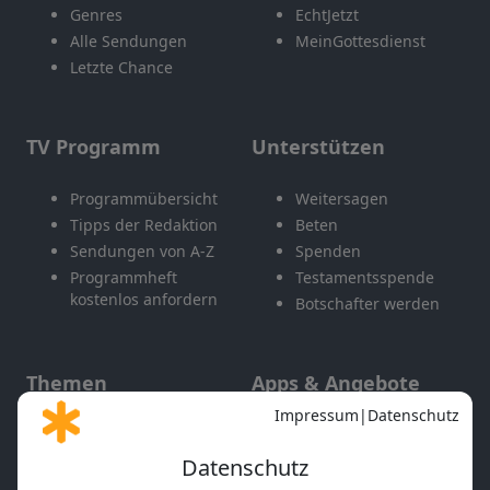
Genres
EchtJetzt
Alle Sendungen
MeinGottesdienst
Letzte Chance
TV Programm
Unterstützen
Programmübersicht
Weitersagen
Tipps der Redaktion
Beten
Sendungen von A-Z
Spenden
Programmheft
Testamentsspende
kostenlos anfordern
Botschafter werden
Themen
Apps & Angebote
Gott und Bibel erklärt
Newsletter
Feiertage
Mobile App
Interviews
Kids App