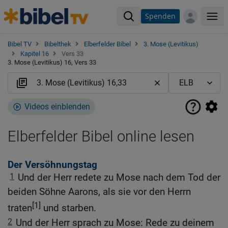
Spenden
Me
Bibel TV
Bibelthek
Elberfelder Bibel
3. Mose (Levitikus)
Kapitel 16
Vers 33
3. Mose (Levitikus) 16, Vers 33
Videos einblenden
Elberfelder Bibel online lesen
Der Versöhnungstag
1
Und der Herr redete zu Mose nach dem Tod der
beiden Söhne Aarons, als sie vor den Herrn
[1]
traten
und starben.
2
Und der Herr sprach zu Mose: Rede zu deinem