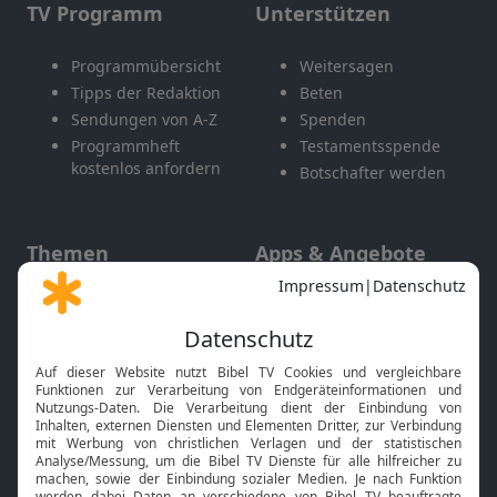
TV Programm
Unterstützen
Programmübersicht
Weitersagen
Tipps der Redaktion
Beten
Sendungen von A-Z
Spenden
Programmheft
Testamentsspende
kostenlos anfordern
Botschafter werden
Themen
Apps & Angebote
Gott und Bibel erklärt
Newsletter
Feiertage
Mobile App
Interviews
Kids App
Neuigkeiten
Smart TV
HbbTV
Bibelthek Online-Bibel
Nächster Gottesdienst