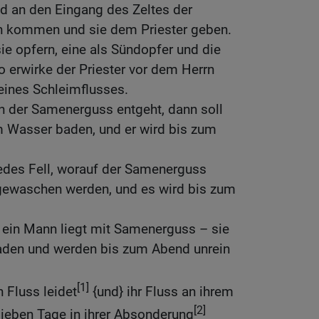
 an den Eingang des Zeltes der
n kommen und sie dem Priester geben.
sie opfern, eine als Sündopfer und die
o erwirke der Priester vor dem Herrn
eines Schleimflusses.
 der Samenerguss entgeht, dann soll
m Wasser baden, und er wird bis zum
jedes Fell, worauf der Samenerguss
gewaschen werden, und es wird bis zum
r ein Mann liegt mit Samenerguss – sie
aden und werden bis zum Abend unrein
[1]
 Fluss leidet
{und} ihr Fluss an ihrem
[2]
e sieben Tage in ihrer Absonderung