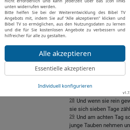
25
Und wenn eine Frau ihr
[2]
ihrer Absonderung
hat 
Absonderung hinaus hat, s
Unreinheit sein wie in de
sie.
26
Jedes Lager, worauf si
sein wie das Lager ihre
worauf sie sitzt, wird unr
Absonderung.
27
Und jeder, der es berüh
Kleider waschen und sic
Abend unrein sein.
28
Und wenn sie rein gew
sie sich sieben Tage zähl
29
Und am achten Tag sol
junge Tauben nehmen und