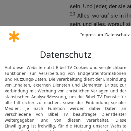
sein. Und jeder, der sie 
20
Alles, worauf sie in 
sein, und alles, worauf si
21
Und jeder, der ihr Lag
und sich im Wasser bade
sein.
22
Und jeder, der irgende
pflegt, soll seine Kleid
und er wird bis zum Aben
23
Und wenn etwas auf d
worauf sie zu sitzen pfle
Abend unrein sein.
24
Und wenn etwa ein Man
[2]
Absonderung
kommt auf
sein. Jedes Lager, worauf 