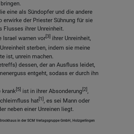
bringen.
die eine als Sündopfer und die andere
o erwirke der Priester Sühnung für sie
Flusses ihrer Unreinheit.
[3]
e Israel warnen vor
ihrer Unreinheit,
Unreinheit sterben, indem sie meine
te ist, unrein machen.
treffs} dessen, der an Ausfluss leidet,
energuss entgeht, sodass er durch ihn
[5]
[2]
e krank
ist in ihrer Absonderung
,
[1]
chleimfluss hat
, es sei Mann oder
er neben einer Unreinen liegt.
.Brockhaus in der SCM Verlagsgruppe GmbH, Holzgerlingen