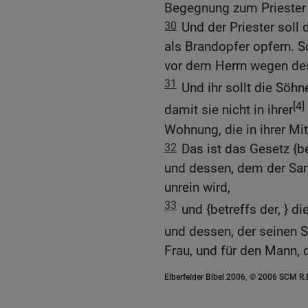
Begegnung zum Priester 
30
Und der Priester soll 
als Brandopfer opfern. S
vor dem Herrn wegen des 
31
Und ihr sollt die Söhn
[4]
damit sie nicht in ihrer
Wohnung, die in ihrer Mit
32
Das ist das Gesetz {be
und dessen, dem der Sam
unrein wird,
33
und {betreffs der, } di
und dessen, der seinen S
Frau, und für den Mann, d
Elberfelder Bibel 2006, © 2006 SCM R