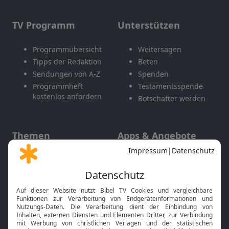
TV Programm
Unterstützen
Programmübersicht
Weitersagen
Tipps der Redaktion
Beten
Sendungen von A-Z
Spenden
Programmheft
Testamentsspende
kostenlos anfordern
Botschafter werden
Themen
Apps & Angebote
Gott und Bibel erklärt
Newsletter
Feiertage
Mobile App
Interviews
Kids App
Neuigkeiten
Smart TV
HbbTV
Bibelthek Online-Bibel