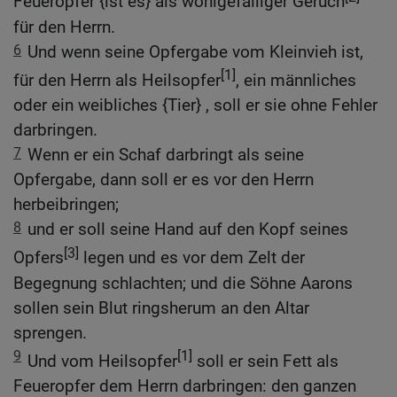
Feueropfer {ist es} als wohlgefälliger Geruch
für den Herrn.
6
Und wenn seine Opfergabe vom Kleinvieh ist,
[1]
für den Herrn als Heilsopfer
, ein männliches
oder ein weibliches {Tier} , soll er sie ohne Fehler
darbringen.
7
Wenn er ein Schaf darbringt als seine
Opfergabe, dann soll er es vor den Herrn
herbeibringen;
8
und er soll seine Hand auf den Kopf seines
[3]
Opfers
legen und es vor dem Zelt der
Begegnung schlachten; und die Söhne Aarons
sollen sein Blut ringsherum an den Altar
sprengen.
9
[1]
Und vom Heilsopfer
soll er sein Fett als
Feueropfer dem Herrn darbringen: den ganzen