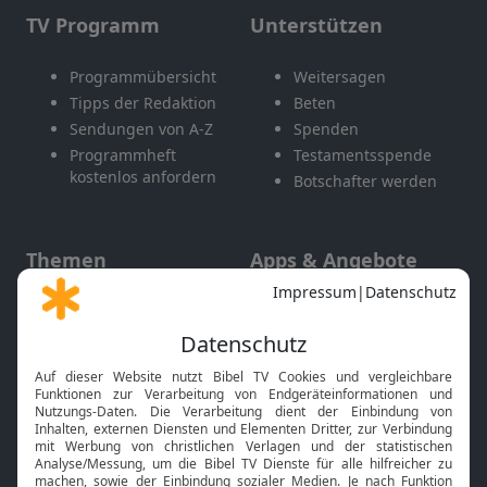
TV Programm
Unterstützen
Programmübersicht
Weitersagen
Tipps der Redaktion
Beten
Sendungen von A-Z
Spenden
Programmheft
Testamentsspende
kostenlos anfordern
Botschafter werden
Themen
Apps & Angebote
Gott und Bibel erklärt
Newsletter
Feiertage
Mobile App
Interviews
Kids App
Neuigkeiten
Smart TV
HbbTV
Bibelthek Online-Bibel
Nächster Gottesdienst