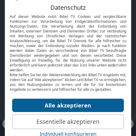
Feiertage
Mobile App
Interviews
Kids App
Neuigkeiten
Smart TV
HbbTV
Bibelthek Online-Bibel
Nächster Gottesdienst
Bibel TV
Service
Über uns
Kontakt
Jobs
TV-Empfang
Presse
FAQ
Mediadaten
bibeltv.de:
Impressum
Datenschutz
Nutzungsbedingungen
Fakten Bibel TV App