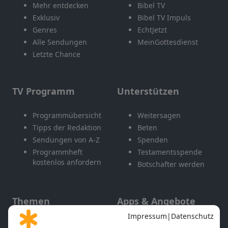
Mehr entdecken
Bibel TV
Exklusiv
Bibel TV Impuls
Genres
EchtJetzt
Alle Sendungen
MeinGottesdienst
Letzte Chance
TV Programm
Unterstützen
Programmübersicht
Weitersagen
Tipps der Redaktion
Beten
Sendungen von A-Z
Spenden
Programmheft
Testamentsspende
kostenlos anfordern
Botschafter werden
Themen
Apps & Angebote
Gott und Bibel erklärt
Newsletter