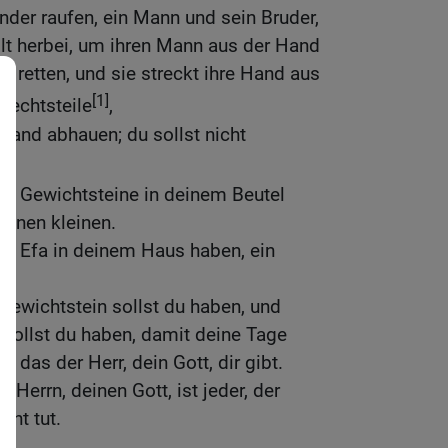
der raufen, ein Mann und sein Bruder,
ilt herbei, um ihren Mann aus der Hand
zu retten, und sie streckt ihre Hand aus
[1]
hlechtsteile
,
 Hand abhauen; du sollst nicht
rlei Gewichtsteine in deinem Beutel
einen kleinen.
lei Efa in deinem Haus haben, ein
Gewichtstein sollst du haben, und
 sollst du haben, damit deine Tage
 das der Herr, dein Gott, dir gibt.
 Herrn, deinen Gott, ist jeder, der
cht tut.