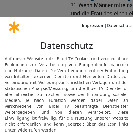
11
Wenn Männer miteinan
und die Frau des einen e
dessen, der ihn schlägt, 
und greift an seine Gesc
12
dann sollst du ihr die
[2]
schonen
.
13
Du sollst nicht zweie
haben, einen großen und 
14
Du sollst nicht zweier
großes und ein kleines.
15
Vollen und gerechten 
volles und gerechtes Efa
lange währen in dem Land,
16
Denn ein Gräuel für den
dieses tut, jeder, der Unre