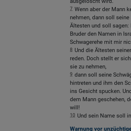
ausgelöscht wird.
7
Wenn aber der Mann ke
nehmen, dann soll seine
Ältesten und soll sagen
Bruder den Namen in Israe
Schwagerehe mit mir nic
8
Und die Ältesten seiner
reden. Doch stellt er sic
sie zu nehmen,
9
dann soll seine Schwäg
hintreten und ihm den S
ins Gesicht spucken. Und
dem Mann geschehen, de
will!
10
Und sein Name soll in
Warnung vor unzüchtige