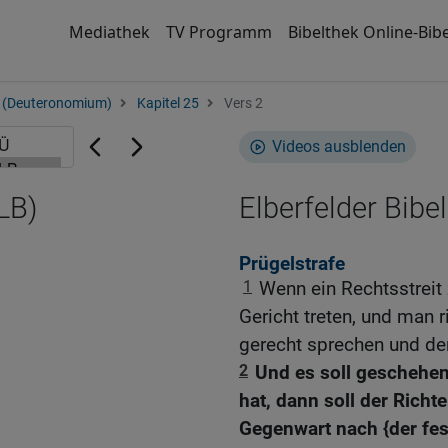
Mediathek
TV Programm
Bibelthek Online-Bibe
 (Deuteronomium)
Kapitel 25
Vers 2
Videos ausblenden
LB)
Elberfelder Bibel
Prügelstrafe
1
Wenn ein Rechtsstreit
Gericht treten, und man 
gerecht sprechen und de
2
Und es soll geschehen
hat, dann soll der Richt
Gegenwart nach {der fes