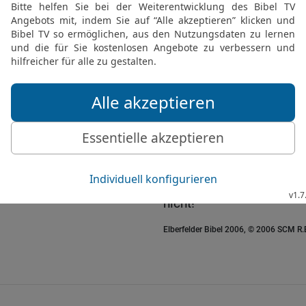
Gebot der Ausrottung de
17
Denk daran, was Amale
aus Ägypten zogt,
18
wie er dir auf dem W
[3]
schlug
, alle Schwachen
warst, und dass er Gott n
19
Und wenn der Herr, dei
deinen Feinden ringsum i
als Erbteil gibt, es in B
Erwähnung Amaleks unte
nicht!
Elberfelder Bibel 2006, © 2006 SCM R