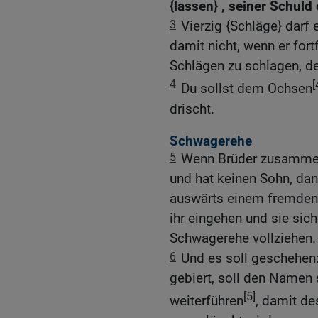
{lassen} , seiner Schuld
3
Vierzig {Schläge} darf 
damit nicht, wenn er fort
Schlägen zu schlagen, de
4
[
Du sollst dem Ochsen
drischt.
Schwagerehe
5
Wenn Brüder zusammen 
und hat keinen Sohn, dan
auswärts einem fremden 
ihr eingehen und sie sic
Schwagerehe vollziehen.
6
Und es soll geschehen:
gebiert, soll den Namen
[5]
weiterführen
, damit de