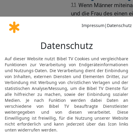
11
Wenn Männer miteinan
und die Frau des einen e
dessen, der ihn schlägt, 
und greift an seine Gesc
12
dann sollst du ihr die
[2]
schonen
.
13
Du sollst nicht zweie
haben, einen großen und 
14
Du sollst nicht zweier
großes und ein kleines.
15
Vollen und gerechten 
volles und gerechtes Efa
lange währen in dem Land,
16
Denn ein Gräuel für den
dieses tut, jeder, der Unre