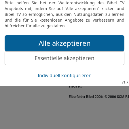
Gebot der Ausrottung de
17
Denk daran, was Amale
aus Ägypten zogt,
18
wie er dir auf dem W
[3]
schlug
, alle Schwachen
warst, und dass er Gott n
19
Und wenn der Herr, dei
deinen Feinden ringsum i
als Erbteil gibt, es in B
Erwähnung Amaleks unte
nicht!
Elberfelder Bibel 2006, © 2006 SCM R