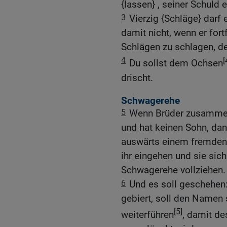
{lassen} , seiner Schuld
3
Vierzig {Schläge} darf 
damit nicht, wenn er fort
Schlägen zu schlagen, de
4
[
Du sollst dem Ochsen
drischt.
Schwagerehe
5
Wenn Brüder zusammen 
und hat keinen Sohn, dan
auswärts einem fremden 
ihr eingehen und sie sic
Schwagerehe vollziehen.
6
Und es soll geschehen:
gebiert, soll den Namen
[5]
weiterführen
, damit de