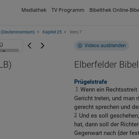
Mediathek
TV Programm
Bibelthek Online-Bibe
 (Deuteronomium)
Kapitel 25
Vers 7
Videos ausblenden
LB)
Elberfelder Bibel
Prügelstrafe
1
Wenn ein Rechtsstreit
Gericht treten, und man 
gerecht sprechen und de
2
Und es soll geschehen,
hat, dann soll der Richte
Gegenwart nach {der fes