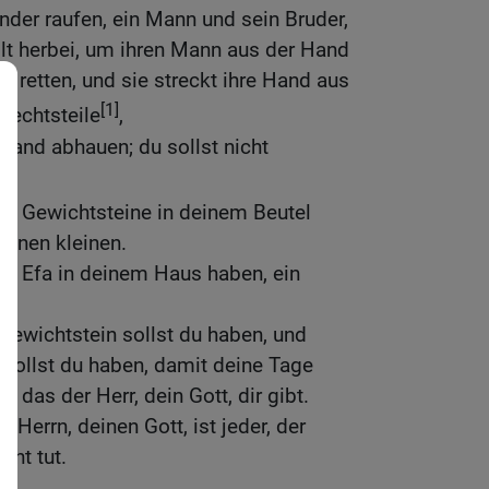
der raufen, ein Mann und sein Bruder,
ilt herbei, um ihren Mann aus der Hand
zu retten, und sie streckt ihre Hand aus
[1]
hlechtsteile
,
 Hand abhauen; du sollst nicht
rlei Gewichtsteine in deinem Beutel
einen kleinen.
lei Efa in deinem Haus haben, ein
Gewichtstein sollst du haben, und
 sollst du haben, damit deine Tage
 das der Herr, dein Gott, dir gibt.
 Herrn, deinen Gott, ist jeder, der
cht tut.