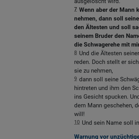
ausgelöscht wird.
7
Wenn aber der Mann ke
nehmen, dann soll seine
den Ältesten und soll s
seinem Bruder den Namen 
die Schwagerehe mit mir
8
Und die Ältesten seiner
reden. Doch stellt er sic
sie zu nehmen,
9
dann soll seine Schwäg
hintreten und ihm den S
ins Gesicht spucken. Und
dem Mann geschehen, de
will!
10
Und sein Name soll in
Warnung vor unzüchtige