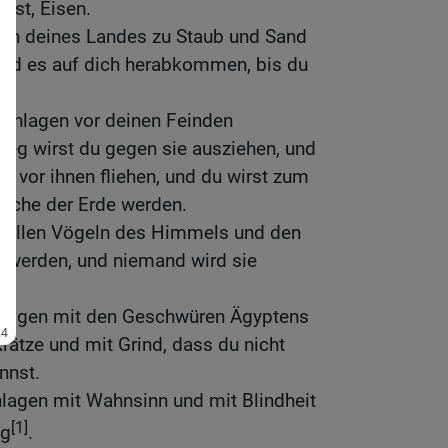
 ist, Eisen.
gen deines Landes zu Staub und Sand
d es auf dich herabkommen, bis du
schlagen vor deinen Feinden
eg wirst du gegen sie ausziehen, und
u vor ihnen fliehen, und du wirst zum
reiche der Erde werden.
d allen Vögeln des Himmels und den
ß werden, und niemand wird sie
chlagen mit den Geschwüren Ägyptens
rätze und mit Grind, dass du nicht
nnst.
hlagen mit Wahnsinn und mit Blindheit
[1]
ng
.