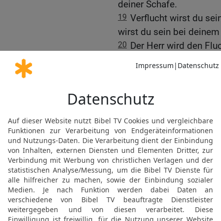
deiner Schafe.
19
Verflucht wirst du sei
wirst du sein bei deine
20
Der Herr wird den Flu
Verwünschung gegen dich
Hand, das du tust, bis du
umkommst wegen der Bos
verlassen hast.
21
Der Herr wird die Pest
ausgerottet hat aus dem
Besitz zu nehmen.
22
Der Herr wird dich s
Fieberglut und mit Hitze
mit Getreidebrand und mi
werden dich verfolgen, 
23
Und dein Himmel, der 