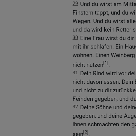
29
Und du wirst am Mitt
Finstern tappt, und du w
Wegen. Und du wirst alle
und da wird kein Retter s
30
Eine Frau wirst du dir
mit ihr schlafen. Ein Hau
wohnen. Einen Weinberg w
[1]
nicht nutzen
.
31
Dein Rind wird vor de
nicht davon essen. Dein 
und nicht zu dir zurückk
Feinden gegeben, und du 
32
Deine Söhne und dein
gegeben, und deine Aug
ihnen schmachten den ga
[2]
sein
.