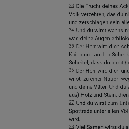
33
Die Frucht deines Ack
Volk verzehren, das du ni
und zerschlagen sein all
34
Und du wirst wahnsin
was deine Augen erblick
35
Der Herr wird dich s
Knien und an den Schenk
Scheitel, dass du nicht {
36
Der Herr wird dich un
wirst, zu einer Nation we
und deine Väter. Und du w
aus} Holz und Stein, dien
37
Und du wirst zum Ent
Spottrede unter allen Vö
wird.
38
Viel Samen wirst du a