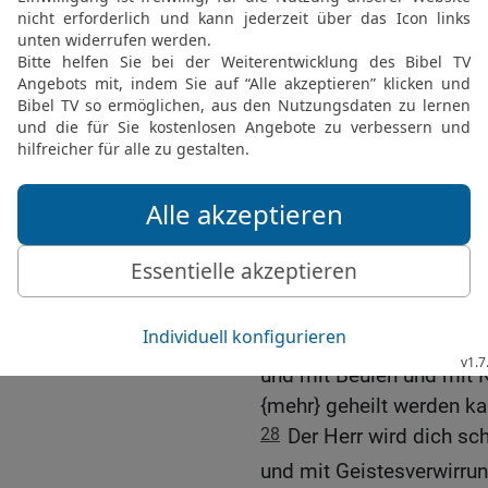
und die Erde, die unter dir
24
Der Herr wird den Re
machen. Vom Himmel wir
umgekommen bist.
25
Der Herr wird dich ge
dahingeben. Auf einem W
auf sieben Wegen wirst d
Entsetzen für alle König
26
Und deine Leiche wir
Tieren der Erde zum Fra
wegscheuchen.
27
Der Herr wird dich s
und mit Beulen und mit K
{mehr} geheilt werden ka
28
Der Herr wird dich sc
und mit Geistesverwirru