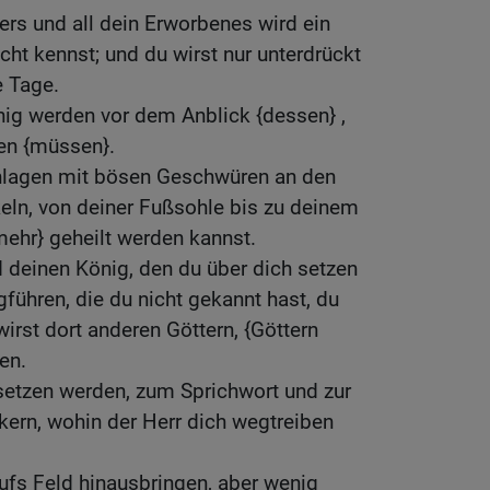
ers und all dein Erworbenes wird ein
cht kennst; und du wirst nur unterdrückt
e Tage.
nig werden vor dem Anblick {dessen} ,
en {müssen}.
chlagen mit bösen Geschwüren an den
eln, von deiner Fußsohle bis zu deinem
mehr} geheilt werden kannst.
d deinen König, den du über dich setzen
gführen, die du nicht gekannt hast, du
irst dort anderen Göttern, {Göttern
en.
setzen werden, zum Sprichwort und zur
lkern, wohin der Herr dich wegtreiben
ufs Feld hinausbringen, aber wenig