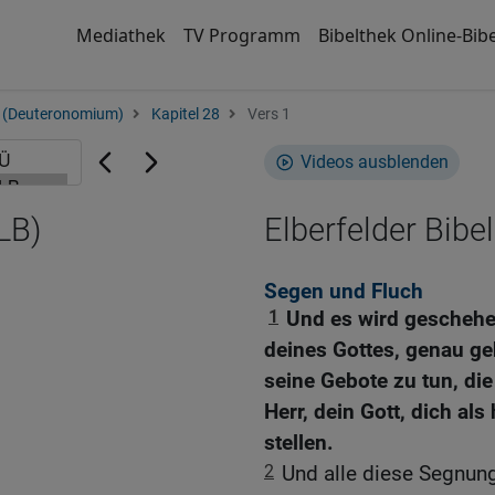
Mediathek
TV Programm
Bibelthek Online-Bibe
 (Deuteronomium)
Kapitel 28
Vers 1
Videos ausblenden
LB)
Elberfelder Bibel
Segen und Fluch
1
Und es wird geschehe
deines Gottes, genau geh
seine Gebote zu tun, die
Herr, dein Gott, dich al
stellen.
2
Und alle diese Segnu