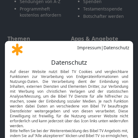
Sendungen von A-Z
Spenden
Programmheft
Testamentsspende
kostenlos anfordern
Botschafter werden
Themen
Apps & Angebote
Gott und Bibel erklärt
Newsletter
Feiertage
Mobile App
Interviews
Kids App
Neuigkeiten
Smart TV
HbbTV
Bibelthek Online-Bibel
Nächster Gottesdienst
Bibel TV
Service
Über uns
Kontakt